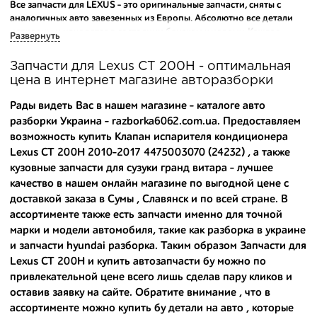
Все запчасти для LEXUS - это оригинальные запчасти, сняты с
аналогичных авто завезенных из Европы. Абсолютно все детали
исправны и находятся в состоянии близком к новому. Каждая
Развернуть
деталь на нашем складе маркируется и имеет оригинальный номер
производителя.
Запчасти для Lexus CT 200H - оптимальная
цена в интернет магазине авторазборки
Вашему вниманию предлагаем широкий ассортимент
автозапчастей для
Lexus CT 200H 2010-2017
и других популярных
Рады видеть Вас в нашем магазине - каталоге авто
марок. Мы продаем оригинальные и высококачественные запчасти,
разборки Украина - razborka6062.com.ua. Предоставляем
отказываясь от контрафактных аналогов.
возможность купить Клапан испарителя кондиционера
Lexus CT 200H 2010-2017 4475003070 (24232) , а также
Многие наши оптовые клиенты рекомендуют именно нашу
разборку как надежного и проверенного продавца. Если вам
кузовные запчасти для сузуки гранд витара
- лучшее
требуется приобрести оптовую партию деталей для японских
качество в нашем онлайн магазине по выгодной цене с
автомобилей, то консультанты нашего интернет-магазина
доставкой заказа в Сумы , Славянск и по всей стране. В
подберут вам товар и укомплектуют партию. Также мы поможем с
ассортименте также есть запчасти именно для точной
правильным выбором по каталогу автозапчастей.
марки и модели автомобиля, такие как
разборка в украине
и
запчасти hyundai разборка
. Таким образом Запчасти для
Купить комплектующие для авто с разборки – хорошее решение.
Lexus CT 200H и
купить автозапчасти бу
можно по
Ведь наши запчасти:
привлекательной цене всего лишь сделав пару кликов и
- доступные по цене;
оставив заявку на сайте. Обратите внимание , что в
ассортименте можно
купить бу детали на авто
, которые