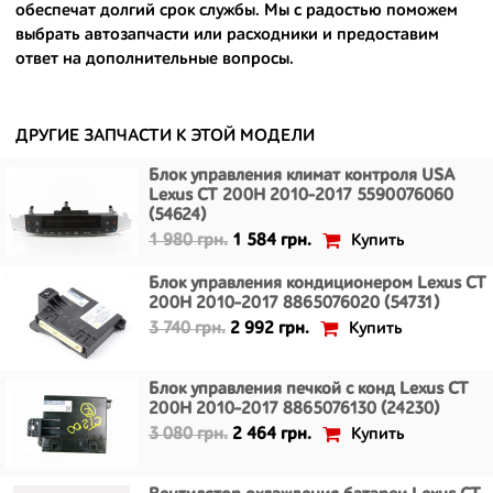
- сняты только с автомобилей, которые ездили по превосходным
обеспечат долгий срок службы. Мы с радостью поможем
европейским и японским дорогам;
выбрать автозапчасти или расходники и предоставим
ответ на дополнительные вопросы.
- имеют большой запас прочности и невыробатанный ресурс, и
долго прослужат вам.
ДРУГИЕ ЗАПЧАСТИ К ЭТОЙ МОДЕЛИ
Блок управления климат контроля USA
Lexus CT 200H 2010-2017 5590076060
(54624)
Купить
1 980 грн.
1 584 грн.
Блок управления кондиционером Lexus CT
200H 2010-2017 8865076020 (54731)
Купить
3 740 грн.
2 992 грн.
Блок управления печкой с конд Lexus CT
200H 2010-2017 8865076130 (24230)
Купить
3 080 грн.
2 464 грн.