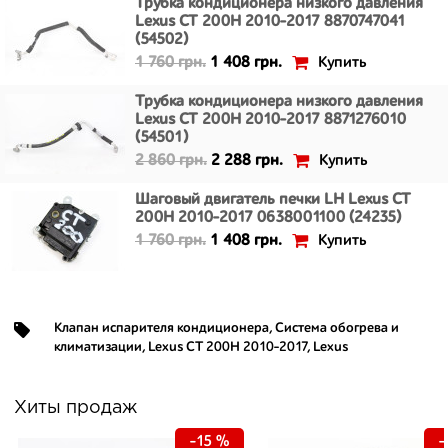
Трубка кондиционера низкого давления
Lexus CT 200H 2010-2017 8870747041
(54502)
Купить
1 760 грн.
1 408 грн.
Трубка кондиционера низкого давления
Lexus CT 200H 2010-2017 8871276010
(54501)
Купить
2 860 грн.
2 288 грн.
Шаговый двигатель печки LH Lexus CT
200H 2010-2017 0638001100 (24235)
Купить
1 760 грн.
1 408 грн.
Клапан испарителя кондиционера
,
Система обогрева и
климатизации
,
Lexus CT 200H 2010-2017
,
Lexus
Хиты продаж
-15 %
-