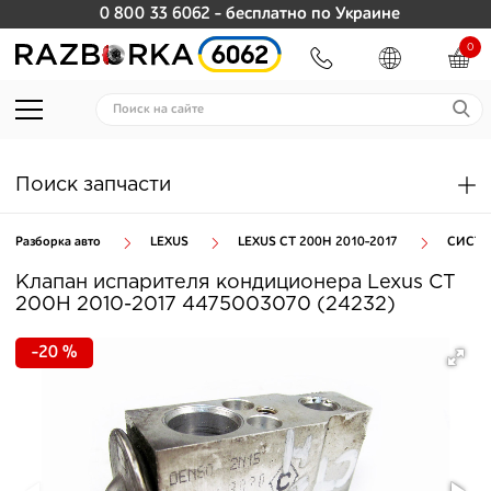
0 800 33 6062
- бесплатно по Украине
0
Поиск запчасти
Разборка авто
LEXUS
LEXUS CT 200H 2010-2017
СИСТЕ
Клапан испарителя кондиционера Lexus CT
200H 2010-2017 4475003070 (24232)
-20 %