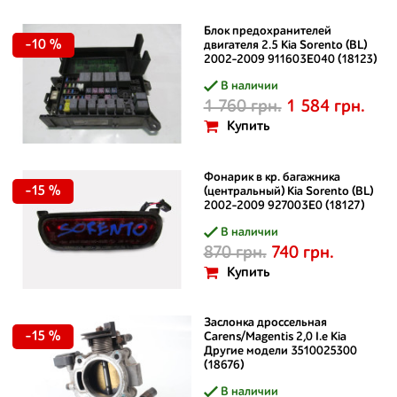
Блок предохранителей
-10 %
двигателя 2.5 Kia Sorento (BL)
2002–2009 911603E040 (18123)
В наличии
1 760 грн.
1 584 грн.
Купить
Фонарик в кр. багажника
-15 %
(центральный) Kia Sorento (BL)
2002–2009 927003E0 (18127)
В наличии
870 грн.
740 грн.
Купить
Заслонка дроссельная
-15 %
Carens/Magentis 2,0 I.e Kia
Другие модели 3510025300
(18676)
В наличии