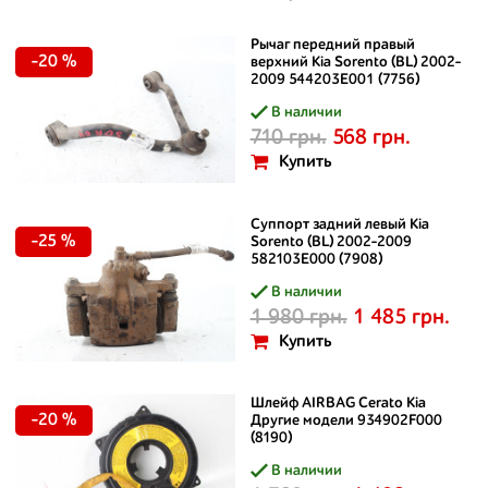
Рычаг передний правый
-20 %
верхний Kia Sorento (BL) 2002–
2009 544203E001 (7756)
В наличии
710 грн.
568 грн.
Купить
Суппорт задний левый Kia
-25 %
Sorento (BL) 2002–2009
582103E000 (7908)
В наличии
1 980 грн.
1 485 грн.
Купить
Шлейф AIRBAG Cerato Kia
-20 %
Другие модели 934902F000
(8190)
В наличии