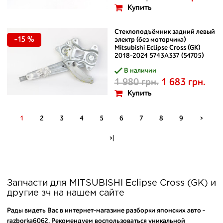
Купить
Стеклоподъёмник задний левый
-15 %
электр (без моторчика)
Mitsubishi Eclipse Cross (GK)
2018-2024 5743A337 (54705)
В наличии
1 980 грн.
1 683 грн.
Купить
1
2
3
4
5
6
7
8
9
>
>|
Запчасти для MITSUBISHI Eclipse Cross (GK) и
другие зч на нашем сайте
Рады видеть Вас в интернет-магазине разборки японских авто -
razborka6062. Рекомендуем воспользоваться уникальной