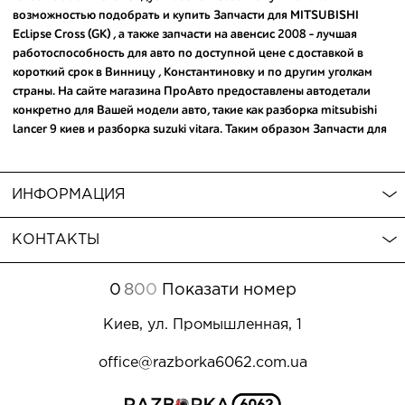
возможностью подобрать и купить Запчасти для MITSUBISHI
Eclipse Cross (GK) , а также
запчасти на авенсис 2008
- лучшая
работоспособность для авто по доступной цене с доставкой в
короткий срок в Винницу , Константиновку и по другим уголкам
страны. На сайте магазина ПроАвто предоставлены автодетали
конкретно для Вашей модели авто, такие как
разборка mitsubishi
lancer 9 киев
и
разборка suzuki vitara
. Таким образом Запчасти для
MITSUBISHI и еще
бу запчасти на заказ
предлагаем по лучшей
цене всего лишь сделав пару кликов и оставив заявку на сайте.
Обратите внимание - среди товаров для авто У Вас есть
ИНФОРМАЦИЯ
возможность
купить запчасти ниссан примера р12
, которые
предоставят долгий срок службы. Мы оперативно поможем
КОНТАКТЫ
подобрать запчасти и ответим на все возникающие вопросы.
0
8
0
0
Показати номер
Киев, ул. Промышленная, 1
office@razborka6062.com.ua