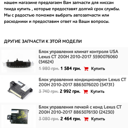
- сняты только с автомобилей, которые ездили по превосходным
нашем магазине предлагаем Вам
запчасти для ниссан
европейским и японским дорогам;
тиида купить
, которые предоставят долгий срок службы.
Мы с радостью поможем выбрать автозапчасти или
- имеют большой запас прочности и невыробатанный ресурс, и
расходники и предоставим ответ на Ваши вопросы.
долго прослужат вам.
ДРУГИЕ ЗАПЧАСТИ К ЭТОЙ МОДЕЛИ
Блок управления климат контроля USA
Lexus CT 200H 2010-2017 5590076060
(54624)
Купить
1 980 грн.
1 584 грн.
Блок управления кондиционером Lexus CT
200H 2010-2017 8865076020 (54731)
Купить
3 740 грн.
2 992 грн.
Блок управления печкой с конд Lexus CT
200H 2010-2017 8865076130 (24230)
Купить
3 080 грн.
2 464 грн.