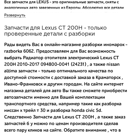
Все запчасти для LEXUS - это оригинальные запчасти, сняты с
аналогичных авто завезенных из Европы. Абсолютно все детали
исправны и находятся в состоянии близком к новому. Каждая
Развернуть
деталь на нашем складе маркируется и имеет оригинальный номер
производителя.
Запчасти для Lexus CT 200H - только
проверенные детали с разборки
Вашему вниманию предлагаем широкий ассортимент
автозапчастей для
Lexus CT 200H 2010-2017
и других популярных
Рады видеть Вас в онлайн-магазине разборки иномарок -
марок. Мы продаем оригинальные и высококачественные запчасти,
razborka 6062. Предоставляем для Вас возможность
отказываясь от контрафактных аналогов.
выбрать Радиатор отопителя электрический Lexus CT
200H 2010-2017 094800-0041 (24231) , а также
nissan
Многие наши оптовые клиенты рекомендуют именно нашу
разборку как надежного и проверенного продавца. Если вам
altima запчасти
- только оптимального качества по
требуется приобрести оптовую партию деталей для японских
доступной стоимости с доставкой заказа в Краматорск ,
автомобилей, то консультанты нашего интернет-магазина
Ивано-Франковск и другим городам. На сайте интернет
подберут вам товар и укомплектуют партию. Также мы поможем с
магазина деталей для авто Вы также сможете приобрести
правильным выбором по каталогу автозапчастей.
автозапчасти именно для Вашей комплектации
транспортного средства, например такие как
разборка
Купить комплектующие для авто с разборки – хорошее решение.
ниссан х трейл т 30
и
разборка honda civic 5d
.
Ведь наши запчасти:
Следственно Запчасти для Lexus CT 200H , а также
заказ
- доступные по цене;
запчастей б у
можно по ценам производителя сделав
всего пару кликов на сайте. Обратите внимание , что в