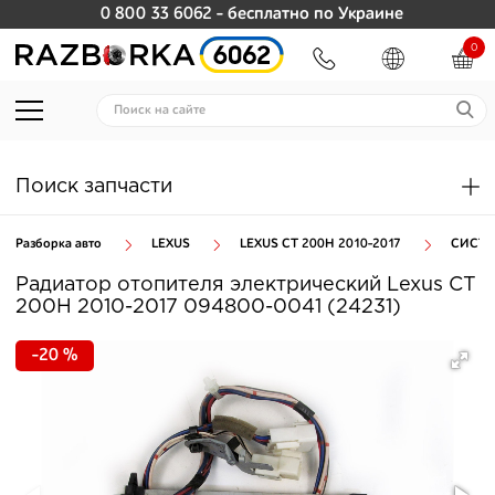
0 800 33 6062
- бесплатно по Украине
0
Поиск запчасти
Разборка авто
LEXUS
LEXUS CT 200H 2010-2017
СИСТЕ
Радиатор отопителя электрический Lexus CT
200H 2010-2017 094800-0041 (24231)
-20 %