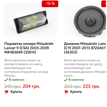
-15 %
-
Подсветка номера Mitsubishi
Динамик Mitsubishi Lanc
Lancer 9 (CSA) 2003-2009
(CY) 2007-2013 8720A01
MR485699 (33614)
(36303)
Фото запчасти может не
Фото запчасти может не
соответствовать по цвету,
соответствовать по цвету,
комплектации или
комплектации или
состоянию.Подсветка номера
состоянию.Динамик Mitsubis
Mitsubi..
Lance..
В наличии
В наличии
240 грн.
204 грн.
300 грн.
225 грн.
Купить
Купить