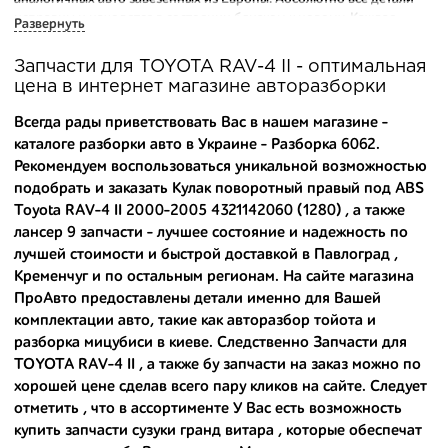
исправны и находятся в состоянии близком к новому. Каждая
Развернуть
деталь на нашем складе маркируется и имеет оригинальный номер
производителя.
Запчасти для TOYOTA RAV-4 II - оптимальная
цена в интернет магазине авторазборки
Вашему вниманию предлагаем широкий ассортимент
автозапчастей для
TOYOTA RAV-4 II (XA20) 2000-2005
и других
Всегда рады приветствовать Вас в нашем магазине -
популярных марок. Мы продаем оригинальные и
каталоге разборки авто в Украине - Разборка 6062.
высококачественные запчасти, отказываясь от контрафактных
Рекомендуем воспользоваться уникальной возможностью
аналогов.
подобрать и заказать Кулак поворотный правый под ABS
Многие наши оптовые клиенты рекомендуют именно нашу
Toyota RAV-4 II 2000-2005 4321142060 (1280) , а также
разборку как надежного и проверенного продавца. Если вам
лансер 9 запчасти
- лучшее состояние и надежность по
требуется приобрести оптовую партию деталей для японских
лучшей стоимости и быстрой доставкой в Павлоград ,
автомобилей, то консультанты нашего интернет-магазина
Кременчуг и по остальным регионам. На сайте магазина
подберут вам товар и укомплектуют партию. Также мы поможем с
ПроАвто предоставлены детали именно для Вашей
правильным выбором по каталогу автозапчастей.
комплектации авто, такие как
авторазбор тойота
и
разборка мицубиси в киеве
. Следственно Запчасти для
Купить комплектующие для авто с разборки – хорошее решение.
Ведь наши запчасти:
TOYOTA RAV-4 II , а также
бу запчасти на заказ
можно по
хорошей цене сделав всего пару кликов на сайте. Следует
- доступные по цене;
отметить , что в ассортименте У Вас есть возможность
купить запчасти сузуки гранд витара
, которые обеспечат
- сняты только с автомобилей, которые ездили по превосходным