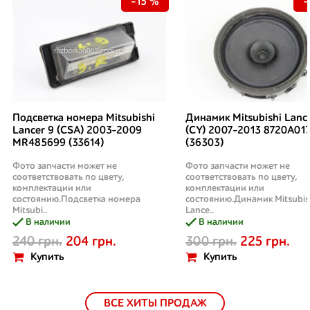
-15 %
-
Подсветка номера Mitsubishi
Динамик Mitsubishi Lanc
Lancer 9 (CSA) 2003-2009
(CY) 2007-2013 8720A01
MR485699 (33614)
(36303)
Фото запчасти может не
Фото запчасти может не
соответствовать по цвету,
соответствовать по цвету,
комплектации или
комплектации или
состоянию.Подсветка номера
состоянию.Динамик Mitsubis
Mitsubi..
Lance..
В наличии
В наличии
240 грн.
204 грн.
300 грн.
225 грн.
Купить
Купить
ВСЕ ХИТЫ ПРОДАЖ