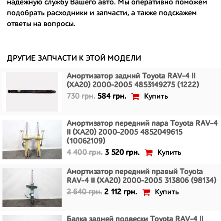
надежную службу Вашего авто. Мы оперативно поможем
европейским и японским дорогам;
подобрать расходники и запчасти, а также подскажем
ответы на вопросы.
- имеют большой запас прочности и невыробатанный ресурс, и
долго прослужат вам.
ДРУГИЕ ЗАПЧАСТИ К ЭТОЙ МОДЕЛИ
Амортизатор задний Toyota RAV-4 II
(XA20) 2000-2005 4853149275 (1222)
Купить
730 грн.
584 грн.
Амортизатор передний пара Toyota RAV-4
II (XA20) 2000-2005 4852049615
(10062109)
Купить
4 400 грн.
3 520 грн.
Амортизатор передний правый Toyota
RAV-4 II (XA20) 2000-2005 313806 (98134)
Купить
2 640 грн.
2 112 грн.
Балка задней подвески Toyota RAV-4 II