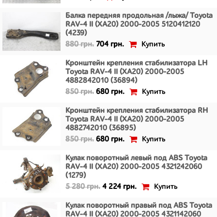
Балка передняя продольная /лыжа/ Toyota
RAV-4 II (XA20) 2000-2005 5120412120
(4239)
Купить
880 грн.
704 грн.
Кронштейн крепления стабилизатора LH
Toyota RAV-4 II (XA20) 2000-2005
4882842010 (36894)
Купить
850 грн.
680 грн.
Кронштейн крепления стабилизатора RH
Toyota RAV-4 II (XA20) 2000-2005
4882742010 (36895)
Купить
850 грн.
680 грн.
Кулак поворотный левый под ABS Toyota
RAV-4 II (XA20) 2000-2005 4321242060
(1279)
Купить
5 280 грн.
4 224 грн.
Кулак поворотный правый под ABS Toyota
RAV-4 II (XA20) 2000-2005 4321142060