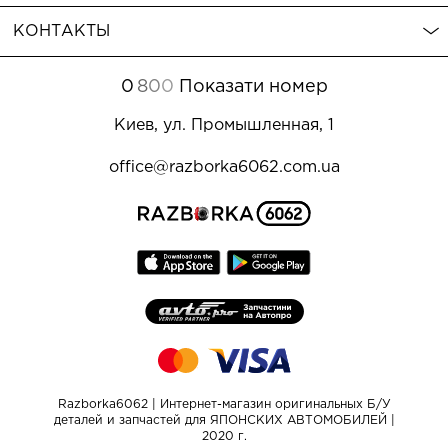
возможность
климат контроль тойота королла 150 купить
, которые
КОНТАКТЫ
гарантируют надежную службу Вашего авто. Мы с радостью
поможем подобрать запчасти и ответим на Ваши вопросы.
0
8
0
0
Показати номер
Киев, ул. Промышленная, 1
office@razborka6062.com.ua
Razborka6062 | Интернет-магазин оригинальных Б/У
деталей и запчастей для ЯПОНСКИХ АВТОМОБИЛЕЙ |
2020 г.