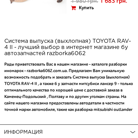
1 980 грн.
1 683 грн.
Купить
Система выпуска (выхлопная) TOYOTA RAV-
4 II - лучший выбор в интернет магазине бу
автозапчастей razborka6062
Рады приветствовать Вас в нашем магазине - каталоге разборки
иномарок - razborka6062.com.ua. Предлагаем Вам уникальную
возможность подобрать и заказать Система выпуска (выхлопная)
TOYOTA RAV-4 II , а также
б у запчасти митсубиси лансер 9
- только
оптимального качества по хорошей цене с доставкой заказа в
Каменец-Подольский , Полтаву и по другим уголкам страны. На
сайте нашего магазина предоставлены автодетали в частности
точной марки автомобиля, такие как
разборка mitsubishi outlander
xl
и
разборки сузуки гранд витара
. В результате Запчасти для
TOYOTA RAV-4 II , а еще
климат контроль прадо 120 купить
предлагаем по цене от производителя сделав всего пару кликов на
ИНФОРМАЦИЯ
сайте. Следует отметить , что в каталоге нашего магазина У Вас есть