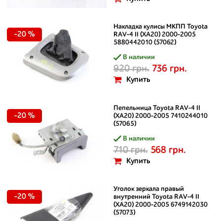
Накладка кулисы МКПП Toyota
-20 %
RAV-4 II (XA20) 2000-2005
5880442010 (57062)
В наличии
920 грн.
736 грн.
Купить
Пепельница Toyota RAV-4 II
-20 %
(XA20) 2000-2005 7410244010
(57065)
В наличии
710 грн.
568 грн.
Купить
Уголок зеркала правый
-20 %
внутренний Toyota RAV-4 II
(XA20) 2000-2005 6749142030
(57073)