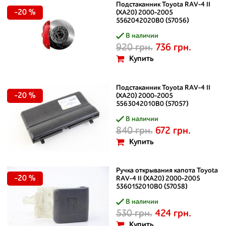
Подстаканник Toyota RAV-4 II
-20 %
(XA20) 2000-2005
5562042020B0 (57056)
В наличии
920 грн.
736 грн.
Купить
Подстаканник Toyota RAV-4 II
-20 %
(XA20) 2000-2005
5563042010B0 (57057)
В наличии
840 грн.
672 грн.
Купить
Ручка открывания капота Toyota
-20 %
RAV-4 II (XA20) 2000-2005
5360152010B0 (57058)
В наличии
530 грн.
424 грн.
Купить