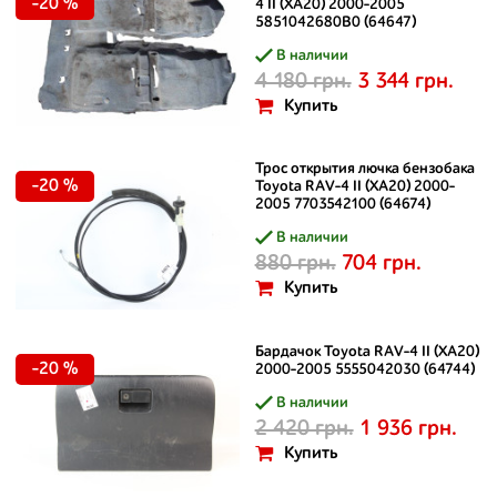
-20 %
4 II (XA20) 2000-2005
5851042680B0 (64647)
В наличии
4 180 грн.
3 344 грн.
Купить
Трос открытия лючка бензобака
-20 %
Toyota RAV-4 II (XA20) 2000-
2005 7703542100 (64674)
В наличии
880 грн.
704 грн.
Купить
Бардачок Toyota RAV-4 II (XA20)
-20 %
2000-2005 5555042030 (64744)
В наличии
2 420 грн.
1 936 грн.
Купить