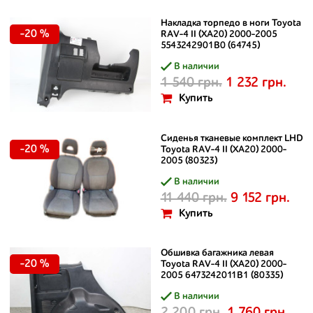
Накладка торпедо в ноги Toyota
-20 %
RAV-4 II (XA20) 2000-2005
5543242901B0 (64745)
В наличии
1 540 грн.
1 232 грн.
Купить
Сиденья тканевые комплект LHD
-20 %
Toyota RAV-4 II (XA20) 2000-
2005 (80323)
В наличии
11 440 грн.
9 152 грн.
Купить
Обшивка багажника левая
-20 %
Toyota RAV-4 II (XA20) 2000-
2005 6473242011B1 (80335)
В наличии
2 200 грн.
1 760 грн.