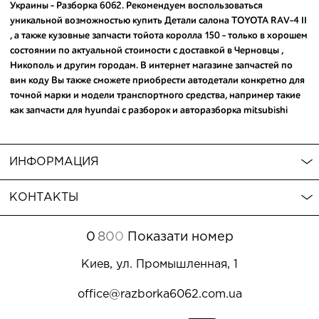
Украины - Разборка 6062. Рекомендуем воспользоваться
уникальной возможностью купить Детали салона TOYOTA RAV-4 II
, а также
кузовные запчасти тойота королла 150
- только в хорошем
состоянии по актуальной стоимости с доставкой в Черновцы ,
Никополь и другим городам. В интернет магазине запчастей по
вин коду Вы также сможете приобрести автодетали конкретно для
точной марки и модели транспортного средства, например такие
как
запчасти для hyundai с разборок
и
авторазборка mitsubishi
lancer 9
. Таким образом Запчасти для TOYOTA RAV-4 II , а также
купить запчасти hyundai tucson
предлагаем по лучшей цене всего
за пару кликов. Обратите внимание - среди товаров для авто Вы
ИНФОРМАЦИЯ
можете
купить запчасти на хонда цивик 4д
, которые гарантируют
надежную службу Вашего авто. Мы с удовольствием поможем
КОНТАКТЫ
выбрать автозапчасти или расходники и предоставим ответ на
дополнительные вопросы.
0
8
0
0
Показати номер
Киев, ул. Промышленная, 1
office@razborka6062.com.ua