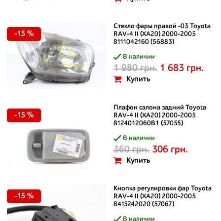
Стекло фары правой -03 Toyota
-15 %
RAV-4 II (XA20) 2000-2005
8111042160 (56883)
В наличии
1 980 грн.
1 683 грн.
Купить
Плафон салона задний Toyota
-15 %
RAV-4 II (XA20) 2000-2005
8124012060B1 (57055)
В наличии
360 грн.
306 грн.
Купить
Кнопка регулировки фар Toyota
-15 %
RAV-4 II (XA20) 2000-2005
8415242020 (57067)
В наличии