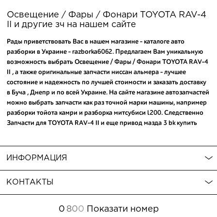
Освещение / Фары / Фонари TOYOTA RAV-4
II и другие зч на нашем сайте
Рады приветствовать Вас в нашем магазине - каталоге авто
разборки в Украине - razborka6062. Предлагаем Вам уникальную
возможность выбрать Освещение / Фары / Фонари TOYOTA RAV-4
II , а также
оригинальные запчасти ниссан альмера
- лучшее
состояние и надежность по лучшей стоимости и заказать доставку
в Буча , Днепр и по всей Украине. На сайте магазине автозапчастей
можно выбрать запчасти как раз точной марки машины, например
разборки тойота камри
и
разборка митсубиси l200
. Следственно
Запчасти для TOYOTA RAV-4 II и еще
привод мазда 3 bk купить
можно по хорошей цене всего за пару кликов. Обратите внимание
- среди товаров предлагаем Вам
купить запчасти мазда 6 gg
,
которые предоставят надежную службу Вашего авто. Мы с
ИНФОРМАЦИЯ
радостью поможем выбрать автозапчасти или расходники и
предоставим ответ на дополнительные вопросы.
КОНТАКТЫ
0
8
0
0
Показати номер