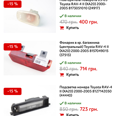
Повторитель поворота 03-05
-15 %
Toyota RAV-4 II (XA20) 2000-
2005 8173051010 (24917)
В наличии
470 грн.
400 грн.
Купить
Фонарик в кр. багажника
-15 %
(центральный) Toyota RAV-4 II
(XA20) 2000-2005 8157049015
(37513)
В наличии
840 грн.
714 грн.
Купить
Подсветка номера Toyota RAV-4
-15 %
II (XA20) 2000-2005 8127142050
(44440)
В наличии
850 грн.
723 грн.
Купить