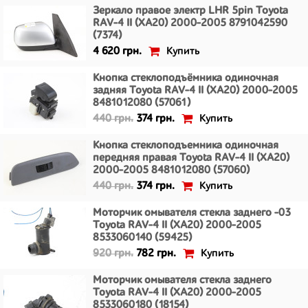
Зеркало правое электр LHR 5pin Toyota
RAV-4 II (XA20) 2000-2005 8791042590
(7374)
Купить
4 620 грн.
Кнопка стеклоподъёмника одиночная
задняя Toyota RAV-4 II (XA20) 2000-2005
8481012080 (57061)
Купить
440 грн.
374 грн.
Кнопка стеклоподъемника одиночная
передняя правая Toyota RAV-4 II (XA20)
2000-2005 8481012080 (57060)
Купить
440 грн.
374 грн.
Моторчик омывателя стекла заднего -03
Toyota RAV-4 II (XA20) 2000-2005
8533060140 (59425)
Купить
920 грн.
782 грн.
Моторчик омывателя стекла заднего
Toyota RAV-4 II (XA20) 2000-2005
8533060180 (18154)