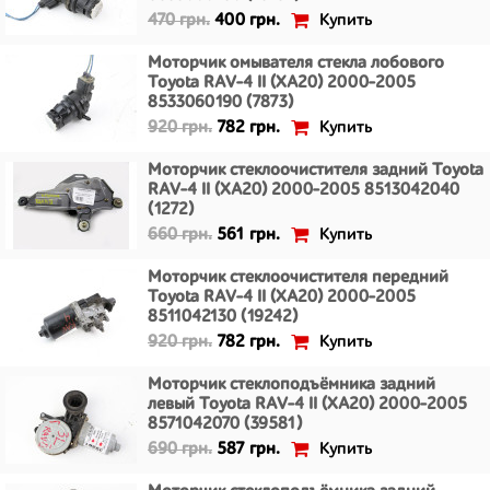
Купить
470 грн.
400 грн.
Моторчик омывателя стекла лобового
Toyota RAV-4 II (XA20) 2000-2005
8533060190 (7873)
Купить
920 грн.
782 грн.
Моторчик стеклоочистителя задний Toyota
RAV-4 II (XA20) 2000-2005 8513042040
(1272)
Купить
660 грн.
561 грн.
Моторчик стеклоочистителя передний
Toyota RAV-4 II (XA20) 2000-2005
8511042130 (19242)
Купить
920 грн.
782 грн.
Моторчик стеклоподъёмника задний
левый Toyota RAV-4 II (XA20) 2000-2005
8571042070 (39581)
Купить
690 грн.
587 грн.