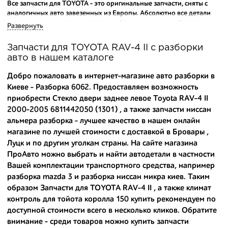
Все запчасти для TOYOTA - это оригинальные запчасти, сняты с
аналогичных авто завезенных из Европы. Абсолютно все детали
исправны и находятся в состоянии близком к новому. Каждая
Развернуть
деталь на нашем складе маркируется и имеет оригинальный номер
производителя.
Запчасти для TOYOTA RAV-4 II с разборки
авто в нашем каталоге
Вашему вниманию предлагаем широкий ассортимент
автозапчастей для
TOYOTA RAV-4 II (XA20) 2000-2005
и других
Добро пожаловать в интернет-магазине авто разборки в
популярных марок. Мы продаем оригинальные и
Киеве - Разборка 6062. Предоставляем возможность
высококачественные запчасти, отказываясь от контрафактных
приобрести Стекло двери заднее левое Toyota RAV-4 II
аналогов.
2000-2005 6811442050 (1301) , а также
запчасти ниссан
Многие наши оптовые клиенты рекомендуют именно нашу
альмера разборка
- лучшее качество в нашем онлайн
разборку как надежного и проверенного продавца. Если вам
магазине по лучшей стоимости с доставкой в Бровары ,
требуется приобрести оптовую партию деталей для японских
Луцк и по другим уголкам страны. На сайте магазина
автомобилей, то консультанты нашего интернет-магазина
ПроАвто можно выбрать и найти автодетали в частности
подберут вам товар и укомплектуют партию. Также мы поможем с
Вашей комплектации транспортного средства, например
правильным выбором по каталогу автозапчастей.
разборка mazda 3
и
разборка ниссан микра киев
. Таким
образом Запчасти для TOYOTA RAV-4 II , а также
климат
Купить комплектующие для авто с разборки – хорошее решение.
Ведь наши запчасти:
контроль для тойота королла 150 купить
рекомендуем по
доступной стоимости всего в несколько кликов. Обратите
- доступные по цене;
внимание - среди товаров можно
купить запчасти