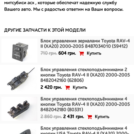
митсубиси асх
, которые обеспечат надежную службу
- сняты только с автомобилей, которые ездили по превосходным
Вашего авто. Мы с радостью ответим на Ваши вопросы.
европейским и японским дорогам;
- имеют большой запас прочности и невыробатанный ресурс, и
долго прослужат вам.
ДРУГИЕ ЗАПЧАСТИ К ЭТОЙ МОДЕЛИ
Блок управления зеркалами Toyota RAV-4
II (XA20) 2000-2005 8487034010 (59412)
Купить
710 грн.
604 грн.
Блок управления стеклоподъемниками 2
кнопки Toyota RAV-4 II (XA20) 2000-2005
8482042160 (62806)
Купить
2 420 грн.
Блок управления стеклоподъёмниками 4
кнопки Toyota RAV-4 II (XA20) 2000-2005
8482042180 (80331)
Купить
2 860 грн.
2 431 грн.
Блок управления стеклоподъёмниками 4