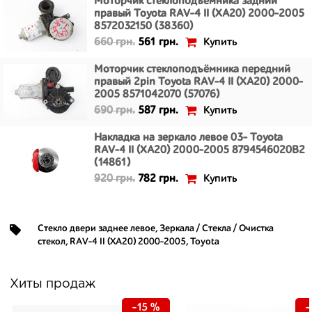
Моторчик стеклоподъёмника задний
правый Toyota RAV-4 II (XA20) 2000-2005
8572032150 (38360)
Купить
660 грн.
561 грн.
Моторчик стеклоподъёмника передний
правый 2pin Toyota RAV-4 II (XA20) 2000-
2005 8571042070 (57076)
Купить
690 грн.
587 грн.
Накладка на зеркало левое 03- Toyota
RAV-4 II (XA20) 2000-2005 8794546020B2
(14861)
Купить
920 грн.
782 грн.
Стекло двери заднее левое
,
Зеркала / Стекла / Очистка
стекол
,
RAV-4 II (XA20) 2000-2005
,
Toyota
Хиты продаж
-15 %
-