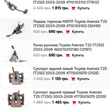
(T250) 2003-2009 4710105110 (77612)
Купить
2 420 грн.
1 815 грн.
Педаль тормоза МКПП Toyota Avensis T25
(T250) 2003-2009 4710105100 (50416)
Купить
920 грн.
690 грн.
Ручка ручника Toyota Avensis T25 (T250)
2003-2009 4620102121B0 (12197)
Купить
920 грн.
690 грн.
Суппорт задний левый Toyota Avensis T25
(T250) 2003-2009 4775005070 (2128)
Купить
1 540 грн.
1 155 грн.
Суппорт задний правый Toyota Avensis
T25 (T250) 2003-2009 4773005070 (2129)
Купить
1 980 грн.
1 485 грн.