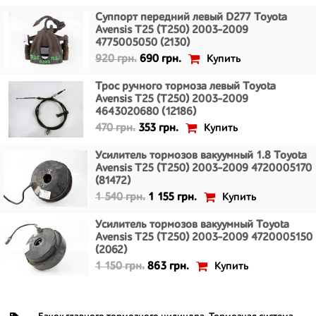
Суппорт передний левый D277 Toyota
Avensis T25 (T250) 2003-2009
4775005050 (2130)
Купить
920 грн.
690 грн.
Трос ручного тормоза левый Toyota
Avensis T25 (T250) 2003-2009
4643020680 (12186)
Купить
470 грн.
353 грн.
Усилитель тормозов вакуумный 1.8 Toyota
Avensis T25 (T250) 2003-2009 4720005170
(81472)
Купить
1 540 грн.
1 155 грн.
Усилитель тормозов вакуумный Toyota
Avensis T25 (T250) 2003-2009 4720005150
(2062)
Купить
1 150 грн.
863 грн.