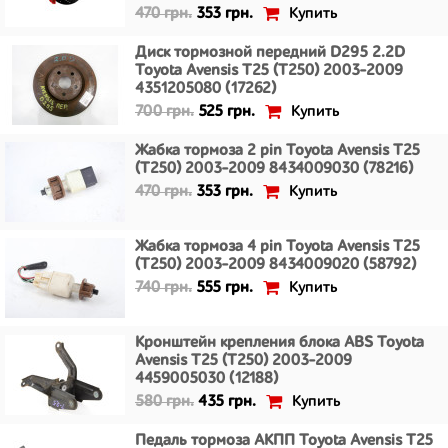
Купить
470 грн.
353 грн.
Диск тормозной передний D295 2.2D
Toyota Avensis T25 (T250) 2003-2009
4351205080 (17262)
Купить
700 грн.
525 грн.
Жабка тормоза 2 pin Toyota Avensis T25
(T250) 2003-2009 8434009030 (78216)
Купить
470 грн.
353 грн.
Жабка тормоза 4 pin Toyota Avensis T25
(T250) 2003-2009 8434009020 (58792)
Купить
740 грн.
555 грн.
Кронштейн крепления блока ABS Toyota
Avensis T25 (T250) 2003-2009
4459005030 (12188)
Купить
580 грн.
435 грн.
Педаль тормоза АКПП Toyota Avensis T25