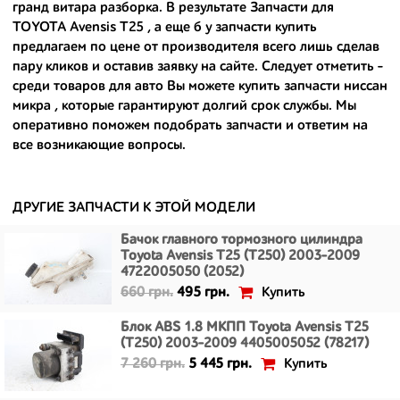
гранд витара разборка
. В результате Запчасти для
Ведь наши запчасти:
TOYOTA Avensis T25 , а еще
б у запчасти купить
- доступные по цене;
предлагаем по цене от производителя всего лишь сделав
пару кликов и оставив заявку на сайте. Следует отметить -
- сняты только с автомобилей, которые ездили по превосходным
среди товаров для авто Вы можете
купить запчасти ниссан
европейским и японским дорогам;
микра
, которые гарантируют долгий срок службы. Мы
оперативно поможем подобрать запчасти и ответим на
- имеют большой запас прочности и невыробатанный ресурс, и
все возникающие вопросы.
долго прослужат вам.
ДРУГИЕ ЗАПЧАСТИ К ЭТОЙ МОДЕЛИ
Бачок главного тормозного цилиндра
Toyota Avensis T25 (T250) 2003-2009
4722005050 (2052)
Купить
660 грн.
495 грн.
Блок ABS 1.8 МКПП Toyota Avensis T25
(T250) 2003-2009 4405005052 (78217)
Купить
7 260 грн.
5 445 грн.