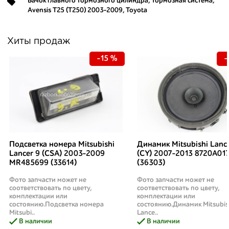
Бачок главного тормозного цилиндра
,
Тормозная система
,
Avensis T25 (T250) 2003-2009
,
Toyota
Хиты продаж
-15 %
-
Подсветка номера Mitsubishi
Динамик Mitsubishi Lanc
Lancer 9 (CSA) 2003-2009
(CY) 2007-2013 8720A01
MR485699 (33614)
(36303)
Фото запчасти может не
Фото запчасти может не
соответствовать по цвету,
соответствовать по цвету,
комплектации или
комплектации или
состоянию.Подсветка номера
состоянию.Динамик Mitsubis
Mitsubi..
Lance..
В наличии
В наличии