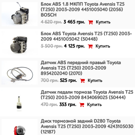
Блок ABS 1.8 МКПП Toyota Avensis T25
(T250) 2003-2009 4451005040 (2056)
BOSCH
Купить
4 620 грн.
3 465 грн.
Блок ABS Toyota Avensis T25 (T250) 2003-
2009 4451005042 (50448)
Купить
5 500 грн.
4 125 грн.
Датчик ABS передний правый Toyota
Avensis T25 (T250) 2003-2009
8954202040 (2070)
Купить
700 грн.
525 грн.
Датчик педали тормоза Toyota Avensis T25
(T250) 2003-2009 8434069025 (50444)
Купить
470 грн.
353 грн.
Диск тормозной задний D280 Toyota
Avensis T25 (T250) 2003-2009 4243105030
(12187)