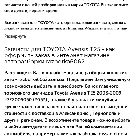
запчасти с нашей разборки машин марки TOYOTA Вы экономите
свои деньги, нервы и время.
Все запчасти для TOYOTA - это оригинальные запчасти, сняты с
аналогичных авто завезенных из Европы. Абсолютно все детали
исправны и находятся в состоянии близком к новому. Каждая
Развернуть
деталь на нашем складе маркируется и имеет оригинальный номер
производителя.
Запчасти для TOYOTA Avensis T25 - как
оформить заказ в интернет магазине
Вашему вниманию предлагаем широкий ассортимент
авторазборки razborka6062
автозапчастей для
TOYOTA Avensis T25 (T250) 2003-2009
и других
популярных марок. Мы продаем оригинальные и
Рады видеть Вас в онлайн-магазине разборки японских
высококачественные запчасти, отказываясь от контрафактных
авто - razborka6062.com.ua. Предлагаем Вам уникальную
аналогов.
возможность выбрать и приобрести Бачок главного
тормозного цилиндра Toyota Avensis T25 2003-2009
Многие наши оптовые клиенты рекомендуют именно нашу
разборку как надежного и проверенного продавца. Если вам
4722005050 (2052) , а также
б у запчасти мицубиси
-
требуется приобрести оптовую партию деталей для японских
лучшее качество в нашем онлайн магазине по выгодной
автомобилей, то консультанты нашего интернет-магазина
стоимости с доставкой в Александрию , Тернополь и
подберут вам товар и укомплектуют партию. Также мы поможем с
другим регионам. В ассортименте товара можно выбрать
правильным выбором по каталогу автозапчастей.
и найти автодетали именно для Вашей комплектации
автомобиля, например такие как
разборка nissan note
и
Купить комплектующие для авто с разборки – хорошее решение.