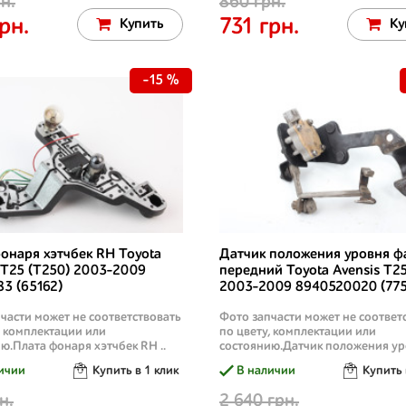
н.
860 грн.
рн.
731 грн.
Купить
Ку
-15 %
онаря хэтчбек RH Toyota
Датчик положения уровня ф
 T25 (T250) 2003-2009
передний Toyota Avensis T25
3 (65162)
2003-2009 8940520020 (77
части может не соответствовать
Фото запчасти может не соответ
, комплектации или
по цвету, комплектации или
ю.Плата фонаря хэтчбек RH ..
состоянию.Датчик положения уро
ичии
Купить в 1 клик
В наличии
Купить 
н.
2 640 грн.