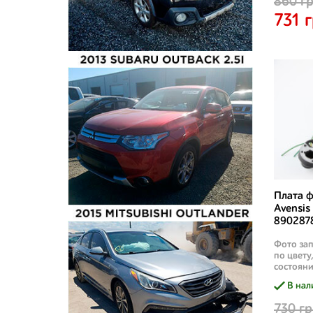
860 гр
731 г
Плата ф
Avensis
8902878
Фото зап
по цвету
состояни
В нал
730 гр