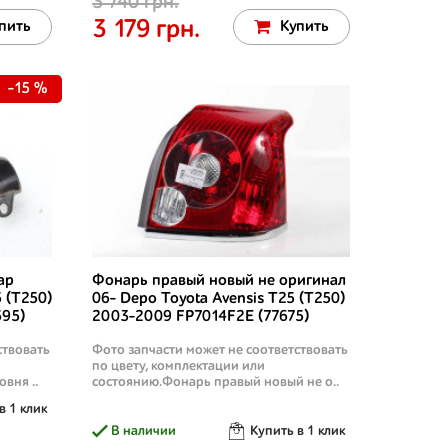
3 740 грн.
3 179 грн.
пить
Купить
-15 %
ар
Фонарь правый новый не оригинал
 (T250)
06- Depo Toyota Avensis T25 (T250)
595)
2003-2009 FP7014F2E (77675)
ствовать
Фото запчасти может не соответствовать
по цвету, комплектации или
вня ..
состоянию.Фонарь правый новый не о..
в 1 клик
В наличии
Купить в 1 клик