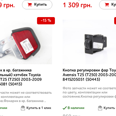
9 грн.
1 309 грн.
Купить
Ку
-15 %
 в кр. багажника
Кнопка регулировки фар Toy
льный) хэтчбек Toyota
Avensis T25 (T250) 2003-20
 T25 (T250) 2003-2009
8415205051 (50443)
081 (50413)
Фото запчасти может не соответ
по цвету, комплектации или
части может не соответствовать
состоянию.Кнопка регулировки ф
, комплектации или
ю.Фонарик в кр. багажника ..
ичии
Купить в 1 клик
В наличии
Купить 