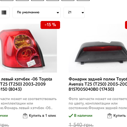
-15 %
левый хэтчбек -06 Toyota
Фонарик задней полки Toyo
 T25 (T250) 2003-2009
Avensis T25 (T250) 2003-20
150 (8043)
8157005040B0 (17430)
части может не соответствовать
Фото запчасти может не соответ
, комплектации или
по цвету, комплектации или
ю.Фонарь левый хэтчбек -06..
состоянию.Фонарик задней полки
ичии
Купить в 1 клик
В наличии
Купить 
грн.
1 540 грн.