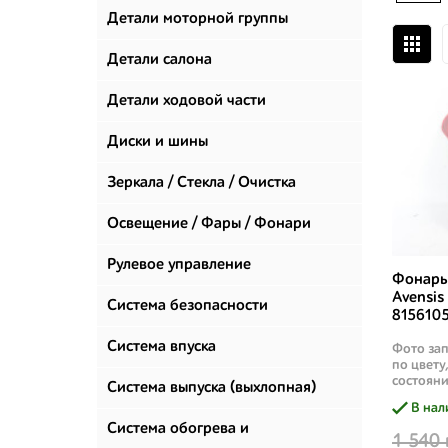
Детали моторной группы
Детали салона
Детали ходовой части
Диски и шины
Зеркала / Стекла / Очистка
стекол
Освещение / Фары / Фонари
Рулевое управление
Фонарь 
Avensis
Система безопасности
8156105
Система впуска
Фото зап
по цвету
состояни
Система выпуска (выхлопная)
В нал
Система обогрева и
1 540 