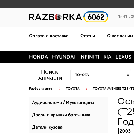
Пн-Пт: 0
Оплата и доставка
Статьи
О компании
HONDA
HYUNDAI
INFINITI
KIA
LEXUS
Поиск
запчасти
Разборка авто
TOYOTA
TOYOTA AVENSIS T25 (T
Осв
Аудиосистема / Мультимедиа
(T2
Двери и крышки багажника
Год
Детали кузова
2003