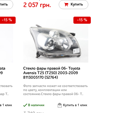
2 057 грн.
пить
Купить
-15 %
-15 %
ota
Стекло фары правой 06- Toyota
09
Avensis T25 (T250) 2003-2009
8113005170 (52764)
ствовать
Фото запчасти может не соответствовать
по цвету, комплектации или
ар T..
состоянию.Стекло фары правой 06- T..
в 1 клик
В наличии
Купить в 1 клик