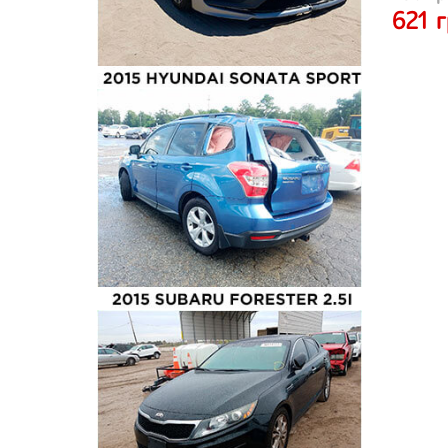
621 г