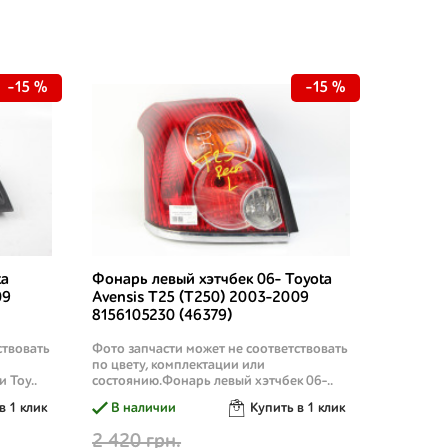
-15 %
-15 %
ta
Фонарь левый хэтчбек 06- Toyota
09
Avensis T25 (T250) 2003-2009
8156105230 (46379)
ствовать
Фото запчасти может не соответствовать
по цвету, комплектации или
 Toy..
состоянию.Фонарь левый хэтчбек 06-..
в 1 клик
В наличии
Купить в 1 клик
2 420 грн.