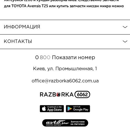
для TOYOTA Avensis T25 или
купить запчасти ниссан микра
можно
по лучшей стоимости сделав всего пару кликов на сайте. Следует
отметить - у нас Вы можете
купить запчасти тойота камри 40
,
которые обеспечат надежную службу Вашего авто. Мы с
ИНФОРМАЦИЯ
удовольствием поможем подобрать запчасти и ответим на все
возникающие вопросы.
КОНТАКТЫ
0
8
0
0
Показати номер
Киев, ул. Промышленная, 1
office@razborka6062.com.ua