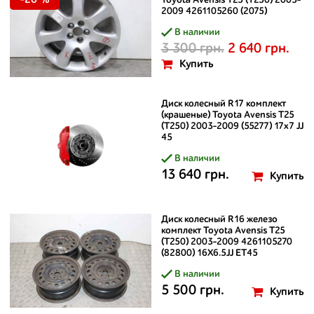
-20 %
Toyota Avensis T25 (T250) 2003-
2009 4261105260 (2075)
В наличии
3 300 грн.
2 640 грн.
Купить
Диск колесный R17 комплект
(крашеные) Toyota Avensis T25
(T250) 2003-2009 (55277) 17x7 JJ
45
В наличии
13 640 грн.
Купить
Диск колесный R16 железо
комплект Toyota Avensis T25
(T250) 2003-2009 4261105270
(82800) 16X6.5JJ ET45
В наличии
5 500 грн.
Купить