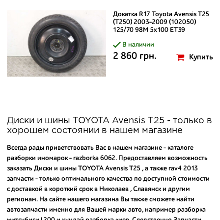
Докатка R17 Toyota Avensis T25
(T250) 2003-2009 (102050)
125/70 98M 5x100 ET39
В наличии
2 860 грн.
Купить
Диски и шины TOYOTA Avensis T25 - только в
хорошем состоянии в нашем магазине
Всегда рады приветствовать Вас в нашем магазине - каталоге
разборки иномарок - razborka 6062. Предоставляем возможность
заказать Диски и шины TOYOTA Avensis T25 , а также
rav4 2013
запчасти
- только оптимального качества по доступной стоимости
с доставкой в короткий срок в Николаев , Славянск и другим
регионам. На сайте нашего магазина Вы также сможете найти
автозапчасти именно для Вашей марки авто, например
разборка
митсубиси l200
и
хундай разборка киев
. Следственно Запчасти