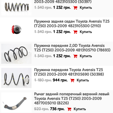
2003-2009 4823105300 (50397)
Купить
1 540 грн.
1 232 грн.
Пружина задняя седан Toyota Avensis T25
(T250) 2003-2009 4823105300 (2110)
Купить
1 540 грн.
1 232 грн.
Пружина передняя 2,0D Toyota Avensis
T25 (T250) 2003-2009 4813105710 (78693)
Купить
1 540 грн.
1 232 грн.
Пружина передняя Toyota Avensis T25
(T250) 2003-2009 4813105690 (50398)
Купить
1 180 грн.
944 грн.
Рычаг задний поперечный верхний левый
Toyota Avensis T25 (T250) 2003-2009
4877005010 (8226)
Купить
920 грн.
736 грн.