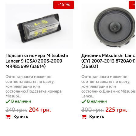
-15 %
-
Подсветка номера Mitsubishi
Динамик Mitsubishi Lanc
Lancer 9 (CSA) 2003-2009
(CY) 2007-2013 8720A01
MR485699 (33614)
(36303)
Фото запчасти может не
Фото запчасти может не
соответствовать по цвету,
соответствовать по цвету,
комплектации или
комплектации или
состоянию.Подсветка номера
состоянию.Динамик Mitsubis
Mitsubi..
Lance..
В наличии
В наличии
240 грн.
204 грн.
300 грн.
225 грн.
Купить
Купить