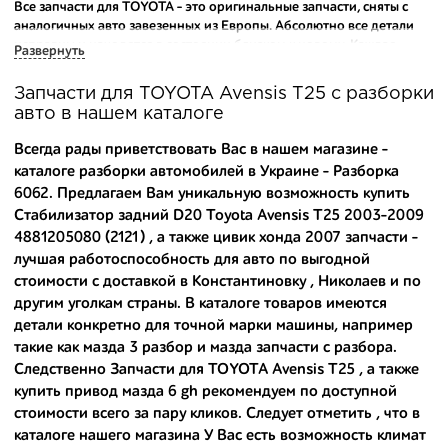
Все запчасти для TOYOTA - это оригинальные запчасти, сняты с
аналогичных авто завезенных из Европы. Абсолютно все детали
исправны и находятся в состоянии близком к новому. Каждая
Развернуть
деталь на нашем складе маркируется и имеет оригинальный номер
производителя.
Запчасти для TOYOTA Avensis T25 с разборки
авто в нашем каталоге
Вашему вниманию предлагаем широкий ассортимент
автозапчастей для
TOYOTA Avensis T25 (T250) 2003-2009
и других
Всегда рады приветствовать Вас в нашем магазине -
популярных марок. Мы продаем оригинальные и
каталоге разборки автомобилей в Украине - Разборка
высококачественные запчасти, отказываясь от контрафактных
6062. Предлагаем Вам уникальную возможность купить
аналогов.
Стабилизатор задний D20 Toyota Avensis T25 2003-2009
Многие наши оптовые клиенты рекомендуют именно нашу
4881205080 (2121) , а также
цивик хонда 2007 запчасти
-
разборку как надежного и проверенного продавца. Если вам
лучшая работоспособность для авто по выгодной
требуется приобрести оптовую партию деталей для японских
стоимости с доставкой в Константиновку , Николаев и по
автомобилей, то консультанты нашего интернет-магазина
другим уголкам страны. В каталоге товаров имеются
подберут вам товар и укомплектуют партию. Также мы поможем с
детали конкретно для точной марки машины, например
правильным выбором по каталогу автозапчастей.
такие как
мазда 3 разбор
и
мазда запчасти с разбора
.
Следственно Запчасти для TOYOTA Avensis T25 , а также
Купить комплектующие для авто с разборки – хорошее решение.
Ведь наши запчасти:
купить привод мазда 6 gh
рекомендуем по доступной
стоимости всего за пару кликов. Следует отметить , что в
- доступные по цене;
каталоге нашего магазина У Вас есть возможность
климат