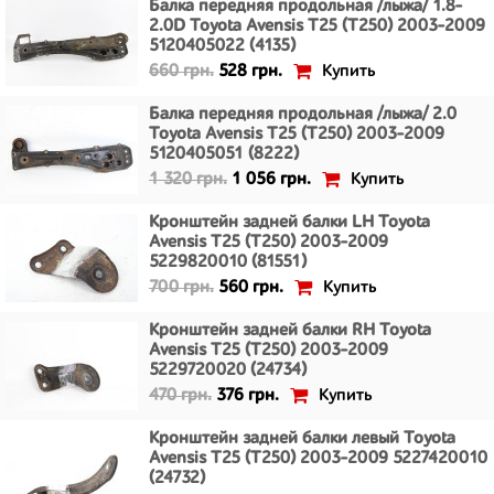
Балка передняя продольная /лыжа/ 1.8-
2.0D Toyota Avensis T25 (T250) 2003-2009
5120405022 (4135)
Купить
660 грн.
528 грн.
Балка передняя продольная /лыжа/ 2.0
Toyota Avensis T25 (T250) 2003-2009
5120405051 (8222)
Купить
1 320 грн.
1 056 грн.
Кронштейн задней балки LH Toyota
Avensis T25 (T250) 2003-2009
5229820010 (81551)
Купить
700 грн.
560 грн.
Кронштейн задней балки RH Toyota
Avensis T25 (T250) 2003-2009
5229720020 (24734)
Купить
470 грн.
376 грн.
Кронштейн задней балки левый Toyota
Avensis T25 (T250) 2003-2009 5227420010
(24732)