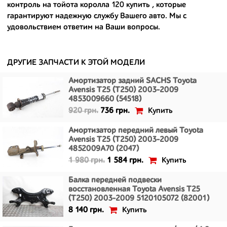
контроль на тойота королла 120 купить
, которые
- сняты только с автомобилей, которые ездили по превосходным
гарантируют надежную службу Вашего авто. Мы с
европейским и японским дорогам;
удовольствием ответим на Ваши вопросы.
- имеют большой запас прочности и невыробатанный ресурс, и
долго прослужат вам.
ДРУГИЕ ЗАПЧАСТИ К ЭТОЙ МОДЕЛИ
Амортизатор задний SACHS Toyota
Avensis T25 (T250) 2003-2009
4853009660 (54518)
Купить
920 грн.
736 грн.
Амортизатор передний левый Toyota
Avensis T25 (T250) 2003-2009
4852009A70 (2047)
Купить
1 980 грн.
1 584 грн.
Балка передней подвески
восстановленная Toyota Avensis T25
(T250) 2003-2009 5120105072 (82001)
Купить
8 140 грн.