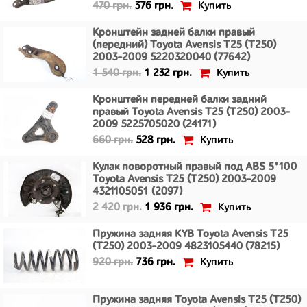
Купить
470 грн.
376 грн.
Кронштейн задней балки правый
(передний) Toyota Avensis T25 (T250)
2003-2009 5220320040 (77642)
Купить
1 540 грн.
1 232 грн.
Кронштейн передней балки задний
правый Toyota Avensis T25 (T250) 2003-
2009 5225705020 (24171)
Купить
660 грн.
528 грн.
Кулак поворотный правый под ABS 5*100
Toyota Avensis T25 (T250) 2003-2009
4321105051 (2097)
Купить
2 420 грн.
1 936 грн.
Пружина задняя KYB Toyota Avensis T25
(T250) 2003-2009 4823105440 (78215)
Купить
920 грн.
736 грн.
Пружина задняя Toyota Avensis T25 (T250)