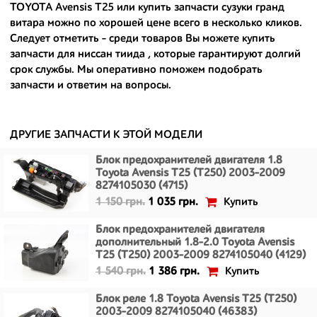
TOYOTA Avensis T25 или
купить запчасти сузуки гранд
- доступные по цене;
витара
можно по хорошей цене всего в несколько кликов.
Следует отметить - среди товаров Вы можете
купить
- сняты только с автомобилей, которые ездили по превосходным
запчасти для ниссан тиида
, которые гарантируют долгий
европейским и японским дорогам;
срок службы. Мы оперативно поможем подобрать
запчасти и ответим на вопросы.
- имеют большой запас прочности и невыробатанный ресурс, и
долго прослужат вам.
ДРУГИЕ ЗАПЧАСТИ К ЭТОЙ МОДЕЛИ
Блок предохранителей двигателя 1.8
Toyota Avensis T25 (T250) 2003-2009
8274105030 (4715)
Купить
1 150 грн.
1 035 грн.
Блок предохранителей двигателя
дополнительный 1.8-2.0 Toyota Avensis
T25 (T250) 2003-2009 8274105040 (4129)
Купить
1 540 грн.
1 386 грн.
Блок реле 1.8 Toyota Avensis T25 (T250)
2003-2009 8274105040 (46383)