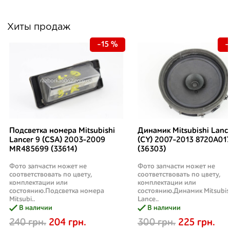
Хиты продаж
-15 %
-
Подсветка номера Mitsubishi
Динамик Mitsubishi Lanc
Lancer 9 (CSA) 2003-2009
(CY) 2007-2013 8720A01
MR485699 (33614)
(36303)
Фото запчасти может не
Фото запчасти может не
соответствовать по цвету,
соответствовать по цвету,
комплектации или
комплектации или
состоянию.Подсветка номера
состоянию.Динамик Mitsubis
Mitsubi..
Lance..
В наличии
В наличии
240 грн.
204 грн.
300 грн.
225 грн.