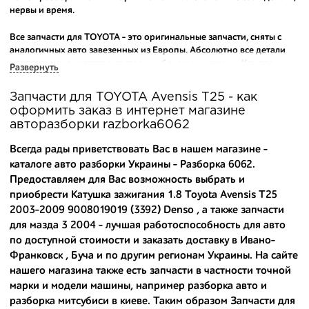
нервы и время.
Все запчасти для TOYOTA - это оригинальные запчасти, сняты с
аналогичных авто завезенных из Европы. Абсолютно все детали
исправны и находятся в состоянии близком к новому. Каждая
Развернуть
деталь на нашем складе маркируется и имеет оригинальный номер
производителя.
Запчасти для TOYOTA Avensis T25 - как
оформить заказ в интернет магазине
Вашему вниманию предлагаем широкий ассортимент
авторазборки razborka6062
автозапчастей для
TOYOTA Avensis T25 (T250) 2003-2009
и других
популярных марок. Мы продаем оригинальные и
Всегда рады приветствовать Вас в нашем магазине -
высококачественные запчасти, отказываясь от контрафактных
каталоге авто разборки Украины - Разборка 6062.
аналогов.
Предоставляем для Вас возможность выбрать и
приобрести Катушка зажигания 1.8 Toyota Avensis T25
Многие наши оптовые клиенты рекомендуют именно нашу
разборку как надежного и проверенного продавца. Если вам
2003-2009 9008019019 (3392) Denso , а также
запчасти
требуется приобрести оптовую партию деталей для японских
для мазда 3 2004
- лучшая работоспособность для авто
автомобилей, то консультанты нашего интернет-магазина
по доступной стоимости и заказать доставку в Ивано-
подберут вам товар и укомплектуют партию. Также мы поможем с
Франковск , Буча и по другим регионам Украины. На сайте
правильным выбором по каталогу автозапчастей.
нашего магазина также есть запчасти в частности точной
марки и модели машины, например
разборка авто
и
Купить комплектующие для авто с разборки – хорошее решение.
разборка митсубиси в киеве
. Таким образом Запчасти для
Ведь наши запчасти: