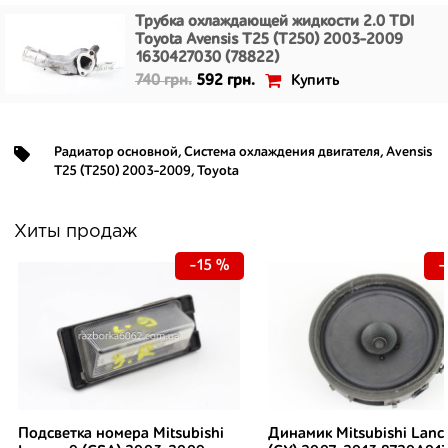
Трубка охлаждающей жидкости 2.0 TDI
Toyota Avensis T25 (T250) 2003-2009
1630427030 (78822)
Купить
740 грн.
592 грн.
Радиатор основной
,
Система охлаждения двигателя
,
Avensis
T25 (T250) 2003-2009
,
Toyota
Хиты продаж
-15 %
-
Подсветка номера Mitsubishi
Динамик Mitsubishi Lanc