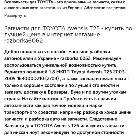
Все запчасти для TOYOTA - это оригинальные запчасти, сняты с
аналогичных авто завезенных из Европы. Абсолютно все детали
исправны и находятся в состоянии близком к новому. Каждая
Развернуть
деталь на нашем складе маркируется и имеет оригинальный номер
производителя.
Запчасти для TOYOTA Avensis T25 - купить по
лучшей цене в интернет магазине
Вашему вниманию предлагаем широкий ассортимент
razborka6062
автозапчастей для
TOYOTA Avensis T25 (T250) 2003-2009
и других
популярных марок. Мы продаем оригинальные и
Добро пожаловать в онлайн-магазине разборки
высококачественные запчасти, отказываясь от контрафактных
автомобилей в Украине - razborka 6062. Рекомендуем
аналогов.
воспользоваться уникальной возможностью купить
Радиатор основной 1.8 МКПП Toyota Avensis T25 2003-
Многие наши оптовые клиенты рекомендуют именно нашу
разборку как надежного и проверенного продавца. Если вам
2009 164000D210 (2709) , а также
запчасти nissan micra
-
требуется приобрести оптовую партию деталей для японских
только в хорошем состоянии по лучшей стоимости и
автомобилей, то консультанты нашего интернет-магазина
заказать доставку в Бровары , Буча и по другим уголкам
подберут вам товар и укомплектуют партию. Также мы поможем с
страны. На сайте магазина ПроАвто есть в наличии
правильным выбором по каталогу автозапчастей.
автозапчасти как раз точной модели и марки
транспортного средства, например
разборка хонда цивик
Купить комплектующие для авто с разборки – хорошее решение.
запчасти
и
разборка авто на запчасти
. Следственно
Ведь наши запчасти:
Запчасти для TOYOTA Avensis T25 или
купить запчасти
- доступные по цене;
для ниссан ноут
рекомендуем по доступной стоимости