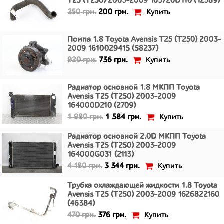
T25 (T250) 2003-2009 165720D110 (12589)
Купить
250 грн.
200 грн.
Помпа 1.8 Toyota Avensis T25 (T250) 2003-
2009 1610029415 (58237)
Купить
920 грн.
736 грн.
Радиатор основной 1.8 МКПП Toyota
Avensis T25 (T250) 2003-2009
164000D210 (2709)
Купить
1 980 грн.
1 584 грн.
Радиатор основной 2.0D МКПП Toyota
Avensis T25 (T250) 2003-2009
164000G031 (2113)
Купить
4 180 грн.
3 344 грн.
Трубка охлаждающей жидкости 1.8 Toyota
Avensis T25 (T250) 2003-2009 1626822160
(46384)
Купить
470 грн.
376 грн.