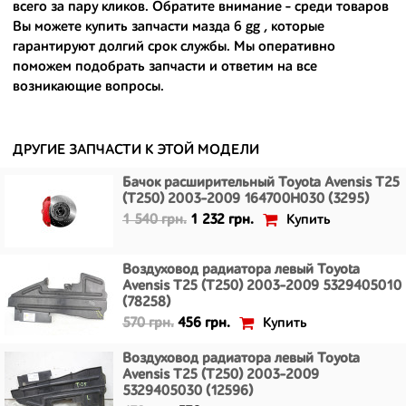
всего за пару кликов. Обратите внимание - среди товаров
- сняты только с автомобилей, которые ездили по превосходным
Вы можете
купить запчасти мазда 6 gg
, которые
европейским и японским дорогам;
гарантируют долгий срок службы. Мы оперативно
поможем подобрать запчасти и ответим на все
- имеют большой запас прочности и невыробатанный ресурс, и
возникающие вопросы.
долго прослужат вам.
ДРУГИЕ ЗАПЧАСТИ К ЭТОЙ МОДЕЛИ
Бачок расширительный Toyota Avensis T25
(T250) 2003-2009 164700H030 (3295)
Купить
1 540 грн.
1 232 грн.
Воздуховод радиатора левый Toyota
Avensis T25 (T250) 2003-2009 5329405010
(78258)
Купить
570 грн.
456 грн.
Воздуховод радиатора левый Toyota
Avensis T25 (T250) 2003-2009
5329405030 (12596)