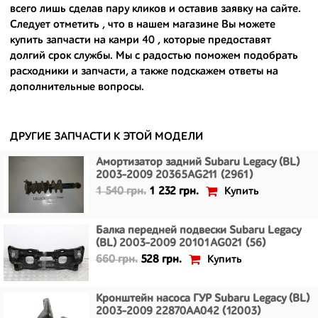
всего лишь сделав пару кликов и оставив заявку на сайте.
- доступные по цене;
Следует отметить , что в нашем магазине Вы можете
купить запчасти на камри 40
, которые предоставят
- сняты только с автомобилей, которые ездили по превосходным
долгий срок службы. Мы с радостью поможем подобрать
европейским и японским дорогам;
расходники и запчасти, а также подскажем ответы на
дополнительные вопросы.
- имеют большой запас прочности и невыробатанный ресурс, и
долго прослужат вам.
ДРУГИЕ ЗАПЧАСТИ К ЭТОЙ МОДЕЛИ
Амортизатор задний Subaru Legacy (BL)
2003-2009 20365AG211 (2961)
Купить
1 540 грн.
1 232 грн.
Балка передней подвески Subaru Legacy
(BL) 2003-2009 20101AG021 (56)
Купить
660 грн.
528 грн.
Кронштейн насоса ГУР Subaru Legacy (BL)
2003-2009 22870AA042 (12003)