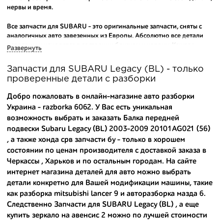
нервы и время.
Все запчасти для SUBARU - это оригинальные запчасти, сняты с
аналогичных авто завезенных из Европы. Абсолютно все детали
исправны и находятся в состоянии близком к новому. Каждая
Развернуть
деталь на нашем складе маркируется и имеет оригинальный номер
производителя.
Запчасти для SUBARU Legacy (BL) - только
проверенные детали с разборки
Вашему вниманию предлагаем широкий ассортимент
автозапчастей для
SUBARU Legacy (BL) 2003-2009
и других
Добро пожаловать в онлайн-магазине авто разборки
популярных марок. Мы продаем оригинальные и
Украина - razborka 6062. У Вас есть уникальная
высококачественные запчасти, отказываясь от контрафактных
возможность выбрать и заказать Балка передней
аналогов.
подвески Subaru Legacy (BL) 2003-2009 20101AG021 (56)
Многие наши оптовые клиенты рекомендуют именно нашу
, а также
хонда срв запчасти бу
- только в хорошем
разборку как надежного и проверенного продавца. Если вам
состоянии по ценам производителя с доставкой заказа в
требуется приобрести оптовую партию деталей для японских
Черкассы , Харьков и по остальным городам. На сайте
автомобилей, то консультанты нашего интернет-магазина
интернет магазина деталей для авто можно выбрать
подберут вам товар и укомплектуют партию. Также мы поможем с
детали конкретно для Вашей модификации машины, такие
правильным выбором по каталогу автозапчастей.
как
разборка mitsubishi lancer 9
и
авторазборка мазда 6
.
Следственно Запчасти для SUBARU Legacy (BL) , а еще
Купить комплектующие для авто с разборки – хорошее решение.
Ведь наши запчасти:
купить зеркало на авенсис 2
можно по лучшей стоимости