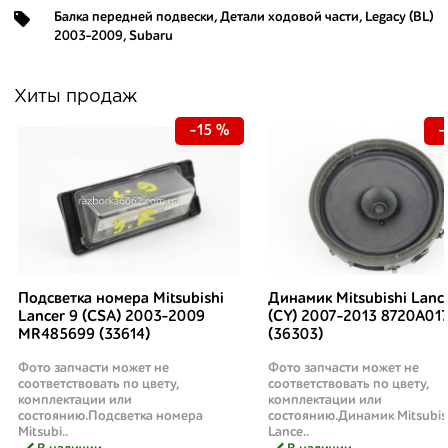
Балка передней подвески
,
Детали ходовой части
,
Legacy (BL)
2003-2009
,
Subaru
Хиты продаж
-15 %
-
Подсветка номера Mitsubishi
Динамик Mitsubishi Lanc
Lancer 9 (CSA) 2003-2009
(CY) 2007-2013 8720A01
MR485699 (33614)
(36303)
Фото запчасти может не
Фото запчасти может не
соответствовать по цвету,
соответствовать по цвету,
комплектации или
комплектации или
состоянию.Подсветка номера
состоянию.Динамик Mitsubis
Mitsubi..
Lance..