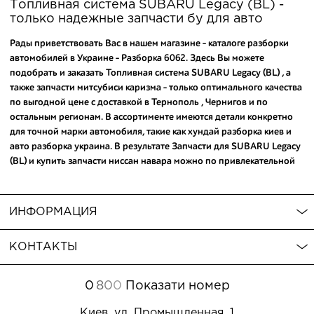
Топливная система SUBARU Legacy (BL) -
только надежные запчасти бу для авто
Рады приветствовать Вас в нашем магазине - каталоге разборки
автомобилей в Украине - Разборка 6062. Здесь Вы можете
подобрать и заказать Топливная система SUBARU Legacy (BL) , а
также
запчасти митсубиси каризма
- только оптимального качества
по выгодной цене с доставкой в Тернополь , Чернигов и по
остальным регионам. В ассортименте имеются детали конкретно
для точной марки автомобиля, такие как
хундай разборка киев
и
авто разборка украина
. В результате Запчасти для SUBARU Legacy
(BL) и
купить запчасти ниссан навара
можно по привлекательной
цене всего лишь сделав пару кликов и оставив заявку на сайте.
Следует отметить - среди товаров для авто можно
купить запчасти
infiniti fx
, которые предоставят долгий срок службы. Мы
ИНФОРМАЦИЯ
оперативно поможем подобрать запчасти и ответим на
дополнительные вопросы.
КОНТАКТЫ
0
8
0
0
Показати номер
Киев, ул. Промышленная, 1