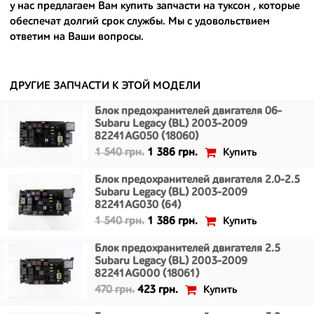
у нас предлагаем Вам
купить запчасти на туксон
, которые
европейским и японским дорогам;
обеспечат долгий срок службы. Мы с удовольствием
ответим на Ваши вопросы.
- имеют большой запас прочности и невыробатанный ресурс, и
долго прослужат вам.
ДРУГИЕ ЗАПЧАСТИ К ЭТОЙ МОДЕЛИ
Блок предохранителей двигателя 06-
Subaru Legacy (BL) 2003-2009
82241AG050 (18060)
Купить
1 540 грн.
1 386 грн.
Блок предохранителей двигателя 2.0-2.5
Subaru Legacy (BL) 2003-2009
82241AG030 (64)
Купить
1 540 грн.
1 386 грн.
Блок предохранителей двигателя 2.5
Subaru Legacy (BL) 2003-2009
82241AG000 (18061)
Купить
470 грн.
423 грн.