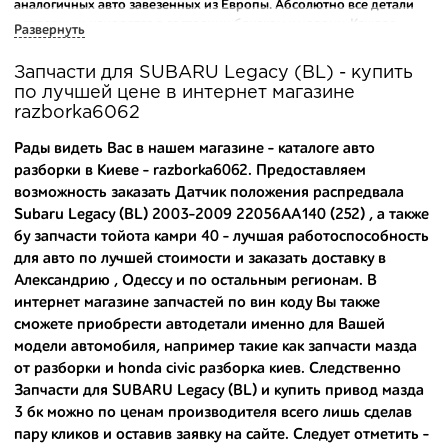
аналогичных авто завезенных из Европы. Абсолютно все детали
исправны и находятся в состоянии близком к новому. Каждая
Развернуть
деталь на нашем складе маркируется и имеет оригинальный номер
производителя.
Запчасти для SUBARU Legacy (BL) - купить
по лучшей цене в интернет магазине
Вашему вниманию предлагаем широкий ассортимент
razborka6062
автозапчастей для
SUBARU Legacy (BL) 2003-2009
и других
популярных марок. Мы продаем оригинальные и
Рады видеть Вас в нашем магазине - каталоге авто
высококачественные запчасти, отказываясь от контрафактных
разборки в Киеве - razborka6062. Предоставляем
аналогов.
возможность заказать Датчик положения распредвала
Subaru Legacy (BL) 2003-2009 22056AA140 (252) , а также
Многие наши оптовые клиенты рекомендуют именно нашу
разборку как надежного и проверенного продавца. Если вам
бу запчасти тойота камри 40
- лучшая работоспособность
требуется приобрести оптовую партию деталей для японских
для авто по лучшей стоимости и заказать доставку в
автомобилей, то консультанты нашего интернет-магазина
Александрию , Одессу и по остальным регионам. В
подберут вам товар и укомплектуют партию. Также мы поможем с
интернет магазине запчастей по вин коду Вы также
правильным выбором по каталогу автозапчастей.
сможете приобрести автодетали именно для Вашей
модели автомобиля, например такие как
запчасти мазда
Купить комплектующие для авто с разборки – хорошее решение.
от разборки
и
honda civic разборка киев
. Следственно
Ведь наши запчасти:
Запчасти для SUBARU Legacy (BL) и
купить привод мазда
- доступные по цене;
3 бк
можно по ценам производителя всего лишь сделав
пару кликов и оставив заявку на сайте. Следует отметить -
- сняты только с автомобилей, которые ездили по превосходным