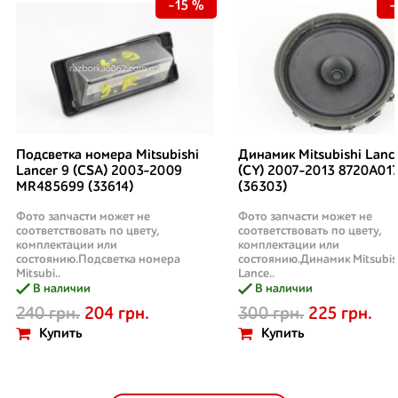
-15 %
-
Подсветка номера Mitsubishi
Динамик Mitsubishi Lanc
Lancer 9 (CSA) 2003-2009
(CY) 2007-2013 8720A01
MR485699 (33614)
(36303)
Фото запчасти может не
Фото запчасти может не
соответствовать по цвету,
соответствовать по цвету,
комплектации или
комплектации или
состоянию.Подсветка номера
состоянию.Динамик Mitsubis
Mitsubi..
Lance..
В наличии
В наличии
240 грн.
204 грн.
300 грн.
225 грн.
Купить
Купить