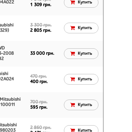
04A022
Купить
1 309 грн.
subishi
3 300 грн.
Купить
329)
2 805 грн.
WD
03-2008
33 000 грн.
Купить
B2
ishi
470 грн.
92A024
Купить
400 грн.
itsubishi
700 грн.
N100011
Купить
595 грн.
tsubishi
2 860 грн.
R980203
Купить