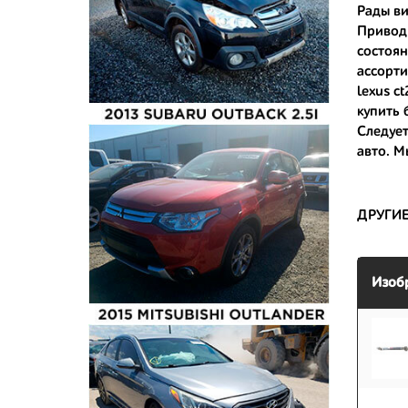
Рады ви
Привод 
- доступ
состоян
- сняты 
ассорти
lexus c
- имеют 
купить 
Следует
авто. М
ДРУГИ
Изоб