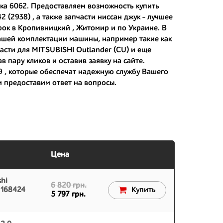
рка 6062. Предоставляем возможность купить
 (2938) , а также
запчасти ниссан джук
- лучшее
рок в Кропивницкий , Житомир и по Украине. В
 японским дорогам;
ашей комплектации машины, например такие как
части для MITSUBISHI Outlander (CU) и еще
 вам.
 пару кликов и оставив заявку на сайте.
9
, которые обеспечат надежную службу Вашего
и предоставим ответ на вопросы.
Цена
hi
6 820 грн.
N168424
Купить
5 797 грн.