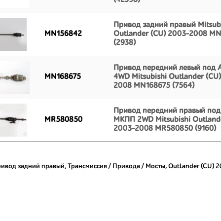
(42598)
Привод задний правый Mitsub
MN156842
Outlander (CU) 2003-2008 M
(2938)
Привод передний левый под A
MN168675
4WD Mitsubishi Outlander (CU
2008 MN168675 (7564)
Привод передний правый под
MR580850
МКПП 2WD Mitsubishi Outland
2003-2008 MR580850 (9160)
ивод задний правый
,
Трансмиссия / Привода / Мосты
,
Outlander (CU) 