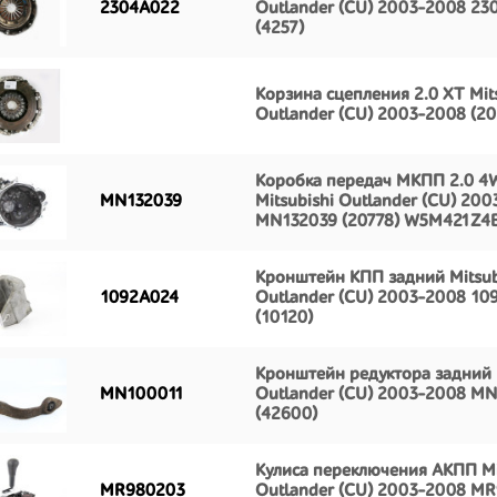
2304A022
Outlander (CU) 2003-2008 23
(4257)
Корзина сцепления 2.0 XT Mit
Outlander (CU) 2003-2008 (20
Коробка передач МКПП 2.0 4
MN132039
Mitsubishi Outlander (CU) 20
MN132039 (20778) W5M421Z4
Кронштейн КПП задний Mitsub
1092A024
Outlander (CU) 2003-2008 10
(10120)
Кронштейн редуктора задний M
MN100011
Outlander (CU) 2003-2008 M
(42600)
Кулиса переключения АКПП Mi
MR980203
Outlander (CU) 2003-2008 M