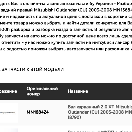
деть Вас в онлайн-магазине автозапчасти бу Украина - Разбо
задний правый Mitsubishi Outlander (CU) 2003-2008 MN156842
ные по цене;
ие и надежность по актуальной цене с доставкой в короткий с
только с автомобилей, которые ездили по превосходным европейским и
менте товара можно выбрать и найти детали конкретно для В
t200h разборка
и
разборка мазда 6 запчасти
. В результате Зап
большой запас прочности и невыробатанный ресурс, и долго прослужат
бу запчасти на авто
можно по доступной цене всего лишь сделав
 отметить - у нас можно
купить запчасти на митсубиси лансер 
ы с радостью поможем выбрать автозапчасти или расходники 
Е ЗАПЧАСТИ К ЭТОЙ МОДЕЛИ
Оригинальный
ражение
Название
номер
Вал карданный 2.0 XT Mitsubis
MN168424
Outlander (CU) 2003-2008 M
(8790)