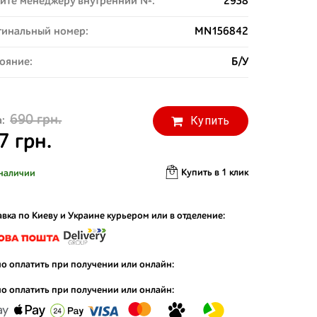
ите менеджеру внутренний №:
2938
инальный номер:
MN156842
ояние:
Б/У
690 грн.
Купить
:
7 грн.
Купить в 1 клик
наличии
вка по Киеву и Украине курьером или в отделение:
о оплатить при получении или онлайн:
о оплатить при получении или онлайн: