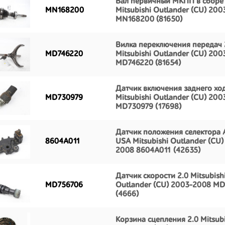
Вал первичный МКПП в сборе 
MN168200
Mitsubishi Outlander (CU) 20
MN168200 (81650)
Вилка переключения передач
MD746220
Mitsubishi Outlander (CU) 20
MD746220 (81654)
Датчик включения заднего хо
MD730979
Mitsubishi Outlander (CU) 20
MD730979 (17698)
Датчик положения селектора 
8604A011
USA Mitsubishi Outlander (CU)
2008 8604A011 (42635)
Датчик скорости 2.0 Mitsubish
MD756706
Outlander (CU) 2003-2008 M
(4666)
Корзина сцепления 2.0 Mitsubi