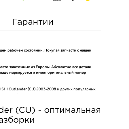
Гарантии
.
шем рабочем состоянии. Покупая запчасти с нашей
 авто завезенных из Европы. Абсолютно все детали
складе маркируется и имеет оригинальный номер
SHI Outlander (CU) 2003-2008
и других популярных
от контрафактных аналогов.
о и проверенного продавца. Если вам требуется
der (CU) - оптимальная
ы нашего интернет-магазина подберут вам товар и
тозапчастей.
разборки
асти: