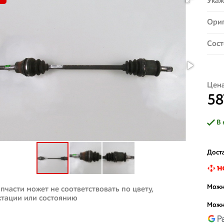
Укаж
Ориг
Сост
Цена
58
В 
Доста
Можн
пчасти может не соответствовать по цвету,
ктации или состоянию
Можн