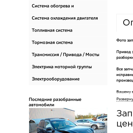
Система обогрева и
климатизации
Система охлаждения двигателя
О
Топливная система
Фото зап
Тормозная система
Привод з
Трансмиссия / Привода / Мосты
разборки
Электрика моторной группы
Все запч
исправны
Электрооборудование
произво
Вашему 
марок. М
Разверн
Последние разобранные
автомобили
Многие н
Зап
приобрес
укомплек
цен
Купить к