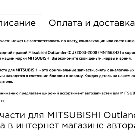
писание
Оплата и доставка
части может не соответствовать по цвету, комплектации или состоянию
адний правый Mitsubishi Outlander (CU) 2003-2008 (MN156842) в хоро
 машин марки MITSUBISHI Вы экономите свои деньги, нервы и время.
асти для MITSUBISHI - это оригинальные запчасти, сняты с аналогичных
 и находятся в состоянии близком к новому. Каждая деталь на нашем 
дителя.
вниманию предлагаем широкий ассортимент автозапчастей для
MITSUBI
ы продаем оригинальные и высококачественные запчасти, отказываясь 
уть
аши оптовые клиенты рекомендуют именно нашу разборку как надежног
части для MITSUBISHI Outlan
ти оптовую партию деталей для японских автомобилей, то консультант
туют партию. Также мы поможем с правильным выбором по каталогу ав
а в интернет магазине авто
омплектующие для авто с разборки – хорошее решение. Ведь наши запч