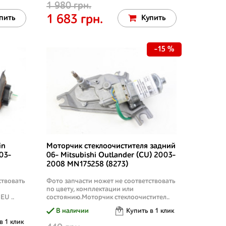
1 980 грн.
1 683 грн.
пить
Купить
-15 %
in
Моторчик стеклоочистителя задний
03-
06- Mitsubishi Outlander (CU) 2003-
2008 MN175258 (8273)
ствовать
Фото запчасти может не соответствовать
по цвету, комплектации или
EU ..
состоянию.Моторчик стеклоочистител..
В наличии
Купить в 1 клик
в 1 клик