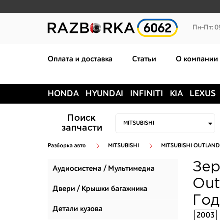
Пн-Пт: 0
Оплата и доставка
Статьи
О компании
HONDA
HYUNDAI
INFINITI
KIA
LEXUS
Поиск
запчасти
Разборка авто
MITSUBISHI
MITSUBISHI OUTLAND
Зер
Аудиосистема / Мультимедиа
Out
Двери / Крышки багажника
Год
Детали кузова
2003