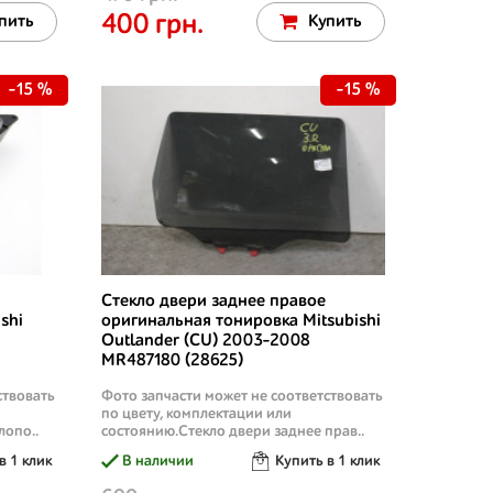
400 грн.
пить
Купить
-15 %
-15 %
Стекло двери заднее правое
shi
оригинальная тонировка Mitsubishi
Outlander (CU) 2003-2008
MR487180 (28625)
ствовать
Фото запчасти может не соответствовать
по цвету, комплектации или
лопо..
состоянию.Стекло двери заднее прав..
в 1 клик
В наличии
Купить в 1 клик