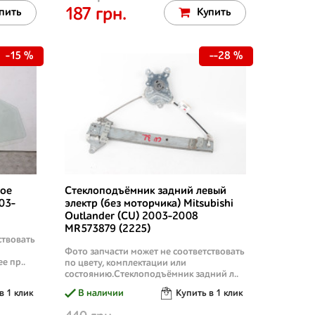
187 грн.
пить
Купить
-15 %
--28 %
вое
Стеклоподъёмник задний левый
03-
электр (без моторчика) Mitsubishi
Outlander (CU) 2003-2008
MR573879 (2225)
ствовать
Фото запчасти может не соответствовать
е пр..
по цвету, комплектации или
состоянию.Стеклоподъёмник задний л..
в 1 клик
В наличии
Купить в 1 клик