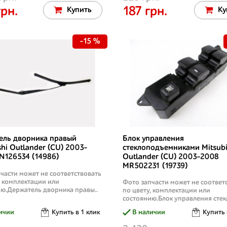
грн.
187 грн.
Купить
Ку
-15 %
ель дворника правый
Блок управления
shi Outlander (CU) 2003-
стеклоподъемниками Mitsubi
N126534 (14986)
Outlander (CU) 2003-2008
MR502231 (19739)
части может не соответствовать
, комплектации или
Фото запчасти может не соответ
ю.Держатель дворника правы..
по цвету, комплектации или
состоянию.Блок управления стек
ичии
Купить в 1 клик
В наличии
Купить 