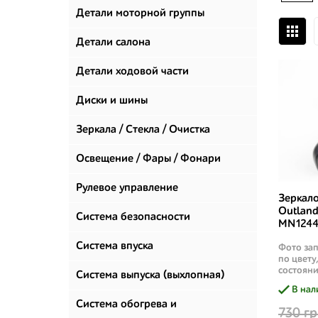
Детали моторной группы
Детали салона
Детали ходовой части
Диски и шины
Зеркала / Стекла / Очистка
стекол
Освещение / Фары / Фонари
Рулевое управление
Зеркало
Outland
Система безопасности
MN1244
Система впуска
Фото зап
по цвету
состояни
Система выпуска (выхлопная)
В нал
Система обогрева и
730 гр