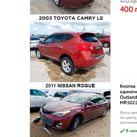
470 гр
400 
Кнопка
одиночн
Outland
MR5022
Фото зап
по цвету
состояни
В нал