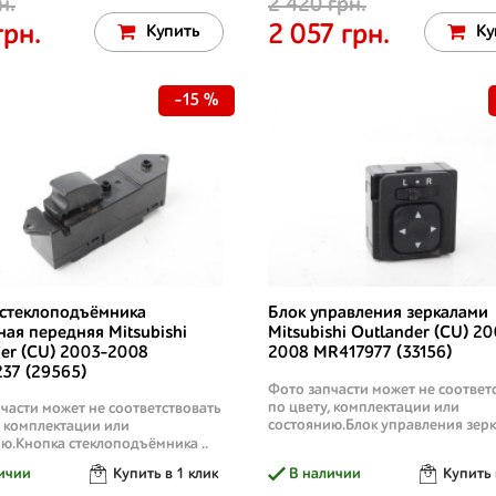
н.
2 420 грн.
грн.
2 057 грн.
Купить
Ку
-15 %
 стеклоподъёмника
Блок управления зеркалами
ая передняя Mitsubishi
Mitsubishi Outlander (CU) 20
er (CU) 2003-2008
2008 MR417977 (33156)
37 (29565)
Фото запчасти может не соответ
по цвету, комплектации или
части может не соответствовать
состоянию.Блок управления зерк
, комплектации или
ю.Кнопка стеклоподъёмника ..
ичии
Купить в 1 клик
В наличии
Купить 