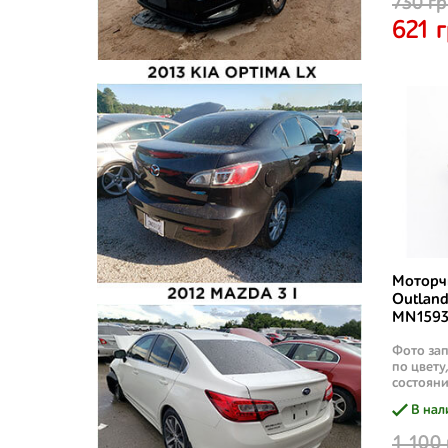
730 гр
621 г
Моторчи
Outland
MN1593
Фото зап
по цвету
состояни
В нал
1 100 