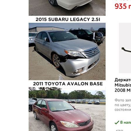
935 
Держат
Mitsubi
2008 M
Фото зап
по цвету
состояни
В нал