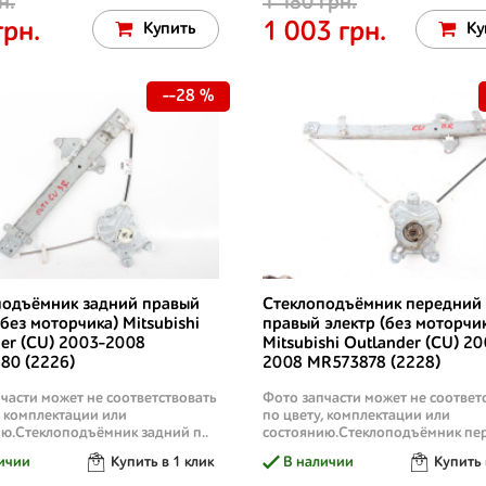
н.
1 180 грн.
грн.
1 003 грн.
Купить
Ку
--28 %
подъёмник задний правый
Стеклоподъёмник передний
(без моторчика) Mitsubishi
правый электр (без моторчи
er (CU) 2003-2008
Mitsubishi Outlander (CU) 20
80 (2226)
2008 MR573878 (2228)
части может не соответствовать
Фото запчасти может не соответ
, комплектации или
по цвету, комплектации или
ю.Стеклоподъёмник задний п..
состоянию.Стеклоподъёмник пер
ичии
Купить в 1 клик
В наличии
Купить 