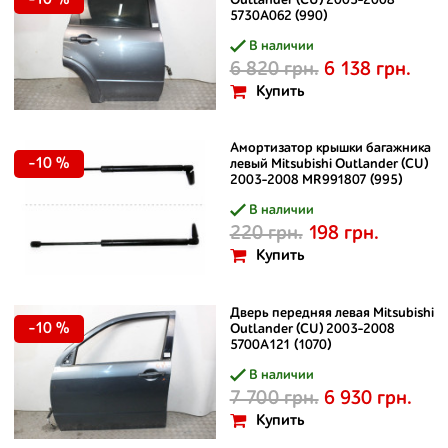
-10 %
Outlander (CU) 2003-2008
5730A062 (990)
В наличии
6 820 грн.
6 138 грн.
Купить
Амортизатор крышки багажника
-10 %
левый Mitsubishi Outlander (CU)
2003-2008 MR991807 (995)
В наличии
220 грн.
198 грн.
Купить
Дверь передняя левая Mitsubishi
-10 %
Outlander (CU) 2003-2008
5700A121 (1070)
В наличии
7 700 грн.
6 930 грн.
Купить