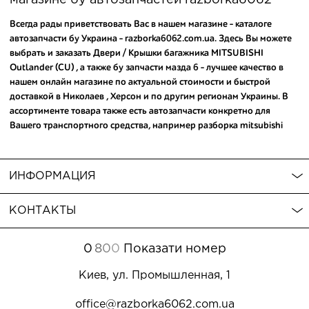
Всегда рады приветствовать Вас в нашем магазине - каталоге
автозапчасти бу Украина - razborka6062.com.ua. Здесь Вы можете
выбрать и заказать Двери / Крышки багажника MITSUBISHI
Outlander (CU) , а также
бу запчасти мазда 6
- лучшее качество в
нашем онлайн магазине по актуальной стоимости и быстрой
доставкой в Николаев , Херсон и по другим регионам Украины. В
ассортименте товара также есть автозапчасти конкретно для
Вашего транспортного средства, например
разборка mitsubishi
pajero wagon
и
разборка авто на запчасти
. Следственно Запчасти
для MITSUBISHI Outlander (CU) , а также
зеркало на авенсис 2
купить
можно по хорошей цене сделав всего пару кликов на сайте.
ИНФОРМАЦИЯ
Обратите внимание , что в каталоге нашего магазина можно
купить
запчасти на туксон в украине
, которые гарантируют надежную
КОНТАКТЫ
службу Вашего авто. Мы с удовольствием ответим на вопросы.
0
8
0
0
Показати номер
Киев, ул. Промышленная, 1
office@razborka6062.com.ua