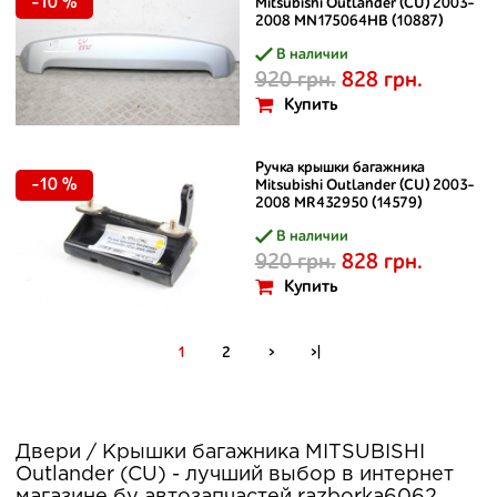
-10 %
Mitsubishi Outlander (CU) 2003-
2008 MN175064HB (10887)
В наличии
920 грн.
828 грн.
Купить
Ручка крышки багажника
-10 %
Mitsubishi Outlander (CU) 2003-
2008 MR432950 (14579)
В наличии
920 грн.
828 грн.
Купить
1
2
>
>|
Двери / Крышки багажника MITSUBISHI
Outlander (CU) - лучший выбор в интернет
магазине бу автозапчастей razborka6062