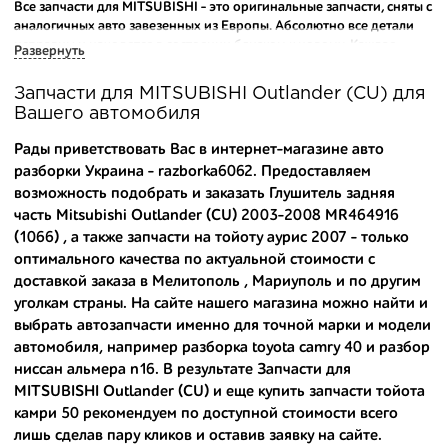
Все запчасти для MITSUBISHI - это оригинальные запчасти, сняты с
аналогичных авто завезенных из Европы. Абсолютно все детали
исправны и находятся в состоянии близком к новому. Каждая
Развернуть
деталь на нашем складе маркируется и имеет оригинальный номер
производителя.
Запчасти для MITSUBISHI Outlander (CU) для
Вашего автомобиля
Вашему вниманию предлагаем широкий ассортимент
автозапчастей для
MITSUBISHI Outlander (CU) 2003-2008
и других
Рады приветствовать Вас в интернет-магазине авто
популярных марок. Мы продаем оригинальные и
разборки Украина - razborka6062. Предоставляем
высококачественные запчасти, отказываясь от контрафактных
возможность подобрать и заказать Глушитель задняя
аналогов.
часть Mitsubishi Outlander (CU) 2003-2008 MR464916
Многие наши оптовые клиенты рекомендуют именно нашу
(1066) , а также
запчасти на тойоту аурис 2007
- только
разборку как надежного и проверенного продавца. Если вам
оптимального качества по актуальной стоимости с
требуется приобрести оптовую партию деталей для японских
доставкой заказа в Мелитополь , Мариуполь и по другим
автомобилей, то консультанты нашего интернет-магазина
уголкам страны. На сайте нашего магазина можно найти и
подберут вам товар и укомплектуют партию. Также мы поможем с
выбрать автозапчасти именно для точной марки и модели
правильным выбором по каталогу автозапчастей.
автомобиля, например
разборка toyota camry 40
и
разбор
ниссан альмера n16
. В результате Запчасти для
Купить комплектующие для авто с разборки – хорошее решение.
Ведь наши запчасти:
MITSUBISHI Outlander (CU) и еще
купить запчасти тойота
камри 50
рекомендуем по доступной стоимости всего
- доступные по цене;
лишь сделав пару кликов и оставив заявку на сайте.