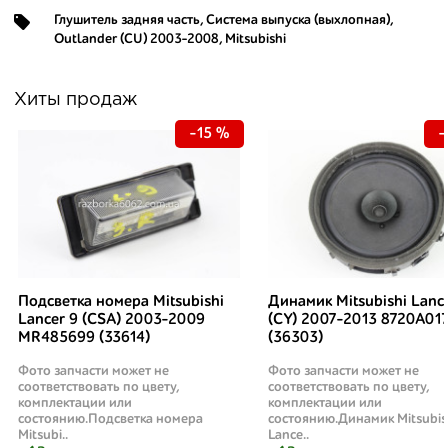
Глушитель задняя часть
,
Система выпуска (выхлопная)
,
Outlander (CU) 2003-2008
,
Mitsubishi
Хиты продаж
-15 %
-
Подсветка номера Mitsubishi
Динамик Mitsubishi Lanc
Lancer 9 (CSA) 2003-2009
(CY) 2007-2013 8720A01
MR485699 (33614)
(36303)
Фото запчасти может не
Фото запчасти может не
соответствовать по цвету,
соответствовать по цвету,
комплектации или
комплектации или
состоянию.Подсветка номера
состоянию.Динамик Mitsubis
Mitsubi..
Lance..