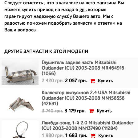
Следует отметить , что в каталоге нашего магазина Вы
- сняты только с автомобилей, которые ездили по превосходным
можете
купить привод на мазда 6 gg
, которые
европейским и японским дорогам;
гарантируют надежную службу Вашего авто. Мы с
радостью поможем подобрать запчасти и ответим на
- имеют большой запас прочности и невыробатанный ресурс, и
долго прослужат вам.
Ваши вопросы.
ДРУГИЕ ЗАПЧАСТИ К ЭТОЙ МОДЕЛИ
Глушитель задняя часть Mitsubishi
Outlander (CU) 2003-2008 MR464916
(1066)
Купить
2 420 грн.
2 057 грн.
Коллектор выпускной 2.4 USA Mitsubishi
Outlander (CU) 2003-2008 MN156556
(42631)
Купить
3 740 грн.
3 179 грн.
Лямбда-зонд 1-й 2.0 Mitsubishi Outlander
(CU) 2003-2008 MN137490 (11284)
Купить
1 980 грн.
1 683 грн.