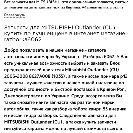
Все запчасти для MITSUBISHI - это оригинальные запчасти, сняты с
аналогичных авто завезенных из Европы. Абсолютно все детали
исправны и находятся в состоянии близком к новому. Каждая
Развернуть
деталь на нашем складе маркируется и имеет оригинальный номер
производителя.
Запчасти для MITSUBISHI Outlander (CU) -
купить по лучшей цене в интернет магазине
Вашему вниманию предлагаем широкий ассортимент
razborka6062
автозапчастей для
MITSUBISHI Outlander (CU) 2003-2008
и других
популярных марок. Мы продаем оригинальные и
Добро пожаловать в нашем магазине - каталоге
высококачественные запчасти, отказываясь от контрафактных
автозапчасти иномарок бу Украина - Разборка 6062. У Вас
аналогов.
есть уникальная возможность выбрать и заказать Блок
предохранителей двигателя Mitsubishi Outlander (CU)
Многие наши оптовые клиенты рекомендуют именно нашу
разборку как надежного и проверенного продавца. Если вам
2003-2008 8627A008 (1035) , а также
ниссан примера р12
требуется приобрести оптовую партию деталей для японских
запчасти
- лучшее качество в нашем онлайн магазине по
автомобилей, то консультанты нашего интернет-магазина
доступной стоимости и быстрой доставкой в Кривой Рог ,
подберут вам товар и укомплектуют партию. Также мы поможем с
Днепропетровск и по Украине. Среди ассортимента Вы
правильным выбором по каталогу автозапчастей.
также сможете найти запчасти как раз точной марки
автомобиля, такие как
разборка тойота камри 55 америка
Купить комплектующие для авто с разборки – хорошее решение.
и
ниссан тиида разборка
. Следственно Запчасти для
Ведь наши запчасти:
MITSUBISHI Outlander (CU) , а также
купить запчасти
- доступные по цене;
митсубиси каризма
можно по лучшей стоимости всего в