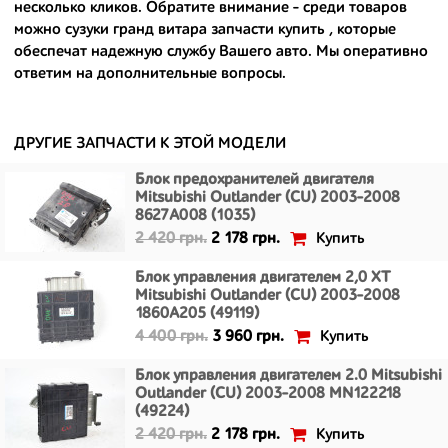
несколько кликов. Обратите внимание - среди товаров
- сняты только с автомобилей, которые ездили по превосходным
можно
сузуки гранд витара запчасти купить
, которые
европейским и японским дорогам;
обеспечат надежную службу Вашего авто. Мы оперативно
ответим на дополнительные вопросы.
- имеют большой запас прочности и невыробатанный ресурс, и
долго прослужат вам.
ДРУГИЕ ЗАПЧАСТИ К ЭТОЙ МОДЕЛИ
Блок предохранителей двигателя
Mitsubishi Outlander (CU) 2003-2008
8627A008 (1035)
Купить
2 420 грн.
2 178 грн.
Блок управления двигателем 2,0 XT
Mitsubishi Outlander (CU) 2003-2008
1860A205 (49119)
Купить
4 400 грн.
3 960 грн.
Блок управления двигателем 2.0 Mitsubishi
Outlander (CU) 2003-2008 MN122218
(49224)
Купить
2 420 грн.
2 178 грн.