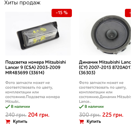
Хиты продаж
-15 %
-
Подсветка номера Mitsubishi
Динамик Mitsubishi Lanc
Lancer 9 (CSA) 2003-2009
(CY) 2007-2013 8720A01
MR485699 (33614)
(36303)
Фото запчасти может не
Фото запчасти может не
соответствовать по цвету,
соответствовать по цвету,
комплектации или
комплектации или
состоянию.Подсветка номера
состоянию.Динамик Mitsubis
Mitsubi..
Lance..
В наличии
В наличии
240 грн.
204 грн.
300 грн.
225 грн.
Купить
Купить