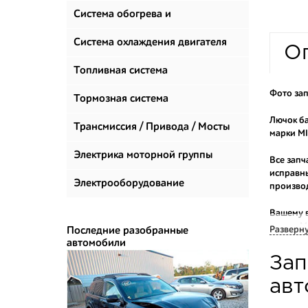
Система обогрева и
климатизации
Система охлаждения двигателя
О
Топливная система
Фото зап
Тормозная система
Лючок ба
Трансмиссия / Привода / Мосты
марки MI
Электрика моторной группы
Все запч
исправны
Электрооборудование
произво
Вашему 
марок. М
Разверн
Последние разобранные
автомобили
Многие н
Зап
приобрес
укомплек
авт
Купить к