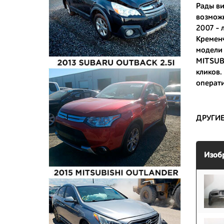
Рады ви
возможн
- доступ
2007
- 
- сняты 
Кременч
модели 
- имеют 
MITSUBI
кликов.
операти
ДРУГИ
Изоб