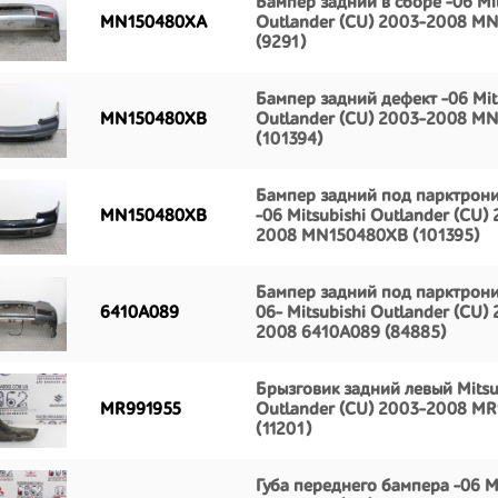
Бампер задний в сборе -06 Mit
MN150480XA
Outlander (CU) 2003-2008 M
(9291)
Бампер задний дефект -06 Mit
MN150480XB
Outlander (CU) 2003-2008 M
(101394)
Бампер задний под парктрони
MN150480XB
-06 Mitsubishi Outlander (CU)
2008 MN150480XB (101395)
Бампер задний под парктрони
6410A089
06- Mitsubishi Outlander (CU)
2008 6410A089 (84885)
Брызговик задний левый Mitsu
MR991955
Outlander (CU) 2003-2008 M
(11201)
Губа переднего бампера -06 Mi