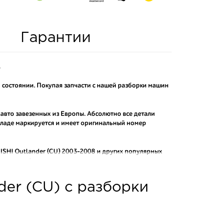
Гарантии
.
м состоянии. Покупая запчасти с нашей разборки машин
 авто завезенных из Европы. Абсолютно все детали
складе маркируется и имеет оригинальный номер
SHI Outlander (CU) 2003-2008
и других популярных
от контрафактных аналогов.
о и проверенного продавца. Если вам требуется
der (CU) с разборки
ы нашего интернет-магазина подберут вам товар и
тозапчастей.
асти: