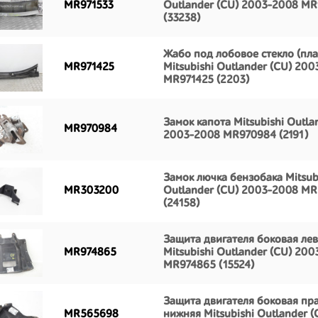
MR971533
Outlander (CU) 2003-2008 MR
(33238)
Жабо под лобовое стекло (пла
MR971425
Mitsubishi Outlander (CU) 20
MR971425 (2203)
Замок капота Mitsubishi Outla
MR970984
2003-2008 MR970984 (2191)
Замок лючка бензобака Mitsub
MR303200
Outlander (CU) 2003-2008 M
(24158)
Защита двигателя боковая ле
MR974865
Mitsubishi Outlander (CU) 20
MR974865 (15524)
Защита двигателя боковая пр
MR565698
нижняя Mitsubishi Outlander (