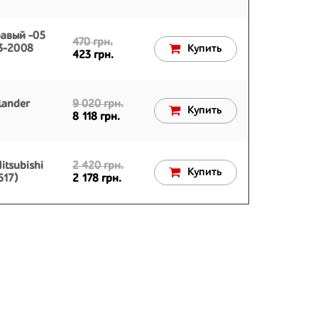
авый -05
470 грн.
03-2008
Купить
423 грн.
lander
9 020 грн.
Купить
8 118 грн.
tsubishi
2 420 грн.
Купить
517)
2 178 грн.