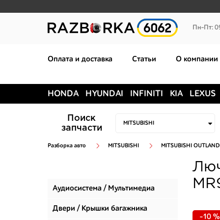
Пн-Пт: 0
Оплата и доставка
Статьи
О компании
HONDA
HYUNDAI
INFINITI
KIA
LEXUS
Поиск
запчасти
Разборка авто
MITSUBISHI
MITSUBISHI OUTLAND
Люч
MR9
Аудиосистема / Мультимедиа
Двери / Крышки багажника
-10 %