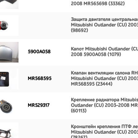
2008 MR565698 (33362)
Защита двигателя центральна
Mitsubishi Outlander (CU) 20
(98692)
Капот Mitsubishi Outlander (C
5900A058
2008 5900A058 (1079)
Клапан вентиляции салона RH
MR568595
Mitsubishi Outlander (CU) 20
MR568595 (23444)
Крепление радиатора Mitsubis
MR529317
Outlander (CU) 2003-2008 MR
(60113)
Кронштейн крепления ПТФ ле
Mitsubishi Outlander (CU) 20