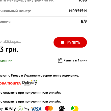
ите менеджеру внутренний №:
1098
инальный номер:
MR954514
ояние:
Б/У
470 грн.
Купить
:
3 грн.
Купить в 1 клик
наличии
вка по Киеву и Украине курьером или в отделение:
о оплатить при получении или онлайн:
о оплатить при получении или онлайн: