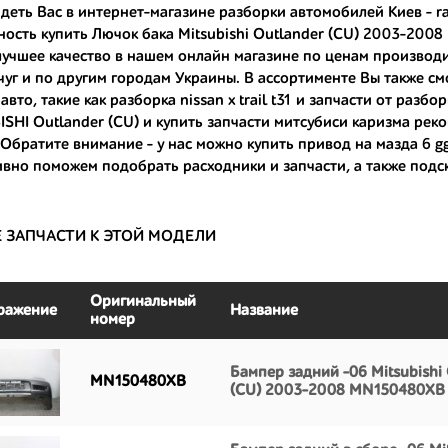
деть Вас в интернет-магазине разборки автомобилей Киев - r
ость купить Лючок бака Mitsubishi Outlander (CU) 2003-2008 
ные по цене;
лучшее качество в нашем онлайн магазине по ценам производит
только с автомобилей, которые ездили по превосходным европейским и
уг и по другим городам Украины. В ассортименте Вы также см
авто, такие как
разборка nissan x trail t31
и
запчасти от разбор
большой запас прочности и невыробатанный ресурс, и долго прослужат
SHI Outlander (CU) и
купить запчасти митсубиси каризма
реко
 Обратите внимание - у нас можно
купить привод на мазда 6 g
вно поможем подобрать расходники и запчасти, а также подс
Е ЗАПЧАСТИ К ЭТОЙ МОДЕЛИ
Оригинальный
ражение
Название
номер
Бампер задний -06 Mitsubishi
MN150480XB
(CU) 2003-2008 MN150480XB 