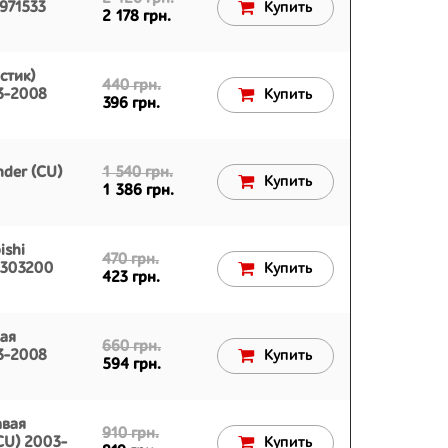
971533
Купить
2 178 грн.
стик)
440 грн.
03-2008
Купить
396 грн.
nder (CU)
1 540 грн.
Купить
1 386 грн.
ishi
470 грн.
R303200
Купить
423 грн.
вая
660 грн.
03-2008
Купить
594 грн.
авая
910 грн.
CU) 2003-
Купить