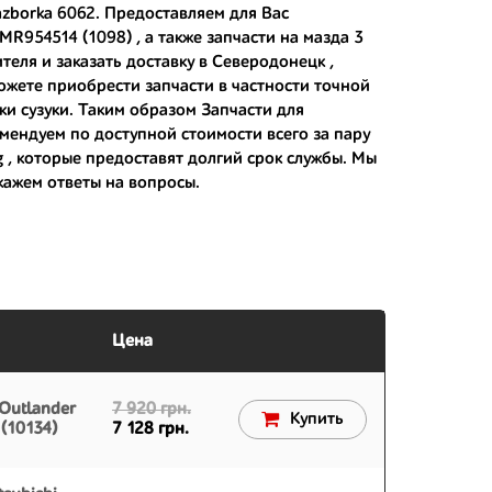
azborka 6062. Предоставляем для Вас
MR954514 (1098) , а также
запчасти на мазда 3
еля и заказать доставку в Северодонецк ,
 японским дорогам;
ожете приобрести запчасти в частности точной
ки сузуки
. Таким образом Запчасти для
 вам.
мендуем по доступной стоимости всего за пару
g
, которые предоставят долгий срок службы. Мы
кажем ответы на вопросы.
Цена
 Outlander
7 920 грн.
Купить
(10134)
7 128 грн.