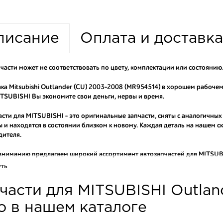
писание
Оплата и доставка
части может не соответствовать по цвету, комплектации или состоянию
ка Mitsubishi Outlander (CU) 2003-2008 (MR954514) в хорошем рабоче
TSUBISHI Вы экономите свои деньги, нервы и время.
асти для MITSUBISHI - это оригинальные запчасти, сняты с аналогичных
 и находятся в состоянии близком к новому. Каждая деталь на нашем 
дителя.
вниманию предлагаем широкий ассортимент автозапчастей для
MITSUBI
ы продаем оригинальные и высококачественные запчасти, отказываясь 
уть
аши оптовые клиенты рекомендуют именно нашу разборку как надежног
части для MITSUBISHI Outlan
ти оптовую партию деталей для японских автомобилей, то консультант
туют партию. Также мы поможем с правильным выбором по каталогу ав
о в нашем каталоге
омплектующие для авто с разборки – хорошее решение. Ведь наши запч