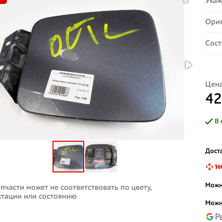
Укаж
Ориг
Сост
Цена
42
В 
Доста
Можн
пчасти может не соответствовать по цвету,
ктации или состоянию
Можн