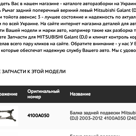
деть Вас в нашем магазине - каталоге авторазборки на Украин
 Рычаг задний поперечный верхний левый Mitsubishi Galant (D
ные по цене;
и тойота авенсис 3
- лучшее состояние и надежность по актуал
только с автомобилей, которые ездили по превосходным европейским и
 по всей Украине. На сайте интернет магазина деталей для ав
ти Вашей модели и марки авто, например такие как
разборка т
большой запас прочности и невыробатанный ресурс, и долго прослужат
ате Запчасти для MITSUBISHI Galant (DJ) и
климат контроль ко
елав всего пару кликов на сайте. Обратите внимание - у нас У
 которые обеспечат надежную службу Вашего авто. Мы с удов
Е ЗАПЧАСТИ К ЭТОЙ МОДЕЛИ
Оригинальный
ражение
Название
номер
Балка задней подвески Mitsubi
4100A050
(DJ) 2003-2012 4100A050 (24