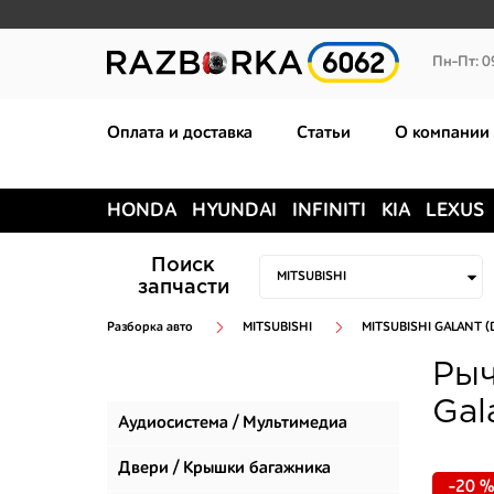
Пн-Пт: 0
Оплата и доставка
Статьи
О компании
HONDA
HYUNDAI
INFINITI
KIA
LEXUS
Поиск
запчасти
Разборка авто
MITSUBISHI
MITSUBISHI GALANT (
Рыч
Gal
Аудиосистема / Мультимедиа
Двери / Крышки багажника
-20 %