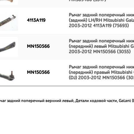
MR589460 (3347)
Рычаг задний поперечный ни
4113A119
(задний) LH/RH Mitsubishi Gala
2003-2012 4113A119 (75693)
Рычаг задний поперечный ни
MN150566
(передний) левый Mitsubishi Ga
2003-2012 MN150566 (3055)
Рычаг задний поперечный ни
MN150566
(передний) правый Mitsubishi 
(DJ) 2003-2012 MN150566 (30
чаг задний поперечный верхний левый
,
Детали ходовой части
,
Galant 