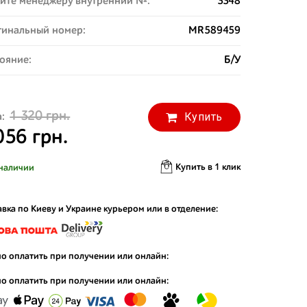
ите менеджеру внутренний №:
3348
инальный номер:
MR589459
ояние:
Б/У
1 320 грн.
Купить
:
056 грн.
Купить в 1 клик
наличии
вка по Киеву и Украине курьером или в отделение:
о оплатить при получении или онлайн:
о оплатить при получении или онлайн: