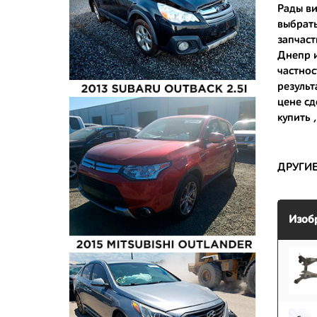
Рады ви
выбрать
- доступ
запчаст
- сняты 
Днепр и
частнос
- имеют 
результ
цене сд
купить
,
ДРУГИ
Изоб