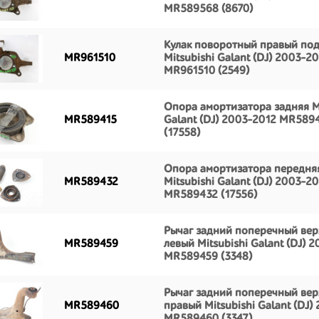
MR589568 (8670)
Кулак поворотный правый по
MR961510
Mitsubishi Galant (DJ) 2003-2
MR961510 (2549)
Опора амортизатора задняя Mi
MR589415
Galant (DJ) 2003-2012 MR589
(17558)
Опора амортизатора передня
MR589432
Mitsubishi Galant (DJ) 2003-2
MR589432 (17556)
Рычаг задний поперечный ве
MR589459
левый Mitsubishi Galant (DJ) 
MR589459 (3348)
Рычаг задний поперечный ве
MR589460
правый Mitsubishi Galant (DJ)