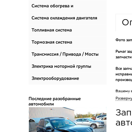
Система обогрева и
климатизации
Система охлаждения двигателя
О
Топливная система
Фото зап
Тормозная система
Рычаг за
Трансмиссия / Привода / Мосты
запчасти
Электрика моторной группы
Все запч
исправны
Электрооборудование
произво
Вашему 
Мы прода
Разверн
Последние разобранные
автомобили
Многие н
Зап
приобрес
укомплек
авт
Купить к