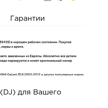
Гарантии
.
589459) в хорошем рабочем состоянии. Покупая
 нервы и время.
 авто завезенных из Европы. Абсолютно все детали
складе маркируется и имеет оригинальный номер
SHI Galant (DJ) 2003-2012
и других популярных марок.
рафактных аналогов.
о и проверенного продавца. Если вам требуется
 (DJ) для Вашего
ы нашего интернет-магазина подберут вам товар и
тозапчастей.
асти: