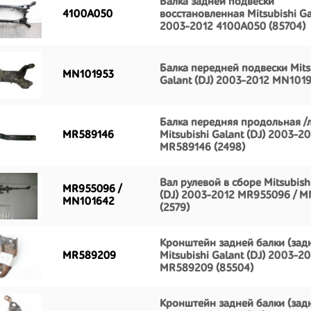
Балка задней подвески
4100A050
восстановленная Mitsubishi Ga
2003-2012 4100A050 (85704)
Балка передней подвески Mits
MN101953
Galant (DJ) 2003-2012 MN1019
Балка передняя продольная /
MR589146
Mitsubishi Galant (DJ) 2003-2
MR589146 (2498)
Вал рулевой в сборе Mitsubish
MR955096 /
(DJ) 2003-2012 MR955096 / 
MN101642
(2579)
Кронштейн задней балки (зад
MR589209
Mitsubishi Galant (DJ) 2003-2
MR589209 (85504)
Кронштейн задней балки (зад