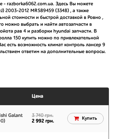
е - razborka6062.com.ua. Здесь Вы можете
J) 2003-2012 MR589459 (3348) , а также
ьной стоимости и быстрой доставкой в Ровно ,
 японским дорогам;
то можно выбрать и найти автозапчасти в
ойота рав 4
и
разборки hyundai запчасти
. В
 вам.
ролла 150 купить
можно по привлекательной
 Вас есть возможность
климат контроль лансер 9
ольствием ответим на дополнительные вопросы.
Цена
shi Galant
3 740 грн.
Купить
00)
2 992 грн.