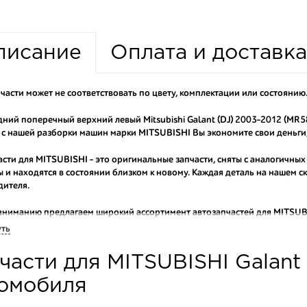
писание
Оплата и доставка
части может не соответствовать по цвету, комплектации или состоянию
дний поперечный верхний левый Mitsubishi Galant (DJ) 2003-2012 (MR
 с нашей разборки машин марки MITSUBISHI Вы экономите свои деньги,
асти для MITSUBISHI - это оригинальные запчасти, сняты с аналогичных
 и находятся в состоянии близком к новому. Каждая деталь на нашем 
дителя.
вниманию предлагаем широкий ассортимент автозапчастей для
MITSUBI
ем оригинальные и высококачественные запчасти, отказываясь от конт
уть
аши оптовые клиенты рекомендуют именно нашу разборку как надежног
части для MITSUBISHI Galant
ти оптовую партию деталей для японских автомобилей, то консультант
туют партию. Также мы поможем с правильным выбором по каталогу ав
омобиля
омплектующие для авто с разборки – хорошее решение. Ведь наши запч