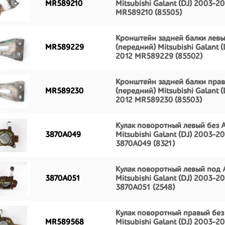
MR589210
Mitsubishi Galant (DJ) 2003-2
MR589210 (85505)
Кронштейн задней балки лев
MR589229
(передний) Mitsubishi Galant (
2012 MR589229 (85502)
Кронштейн задней балки пра
MR589230
(передний) Mitsubishi Galant (
2012 MR589230 (85503)
Кулак поворотный левый без 
3870A049
Mitsubishi Galant (DJ) 2003-2
3870A049 (8321)
Кулак поворотный левый под 
3870A051
Mitsubishi Galant (DJ) 2003-2
3870A051 (2548)
Кулак поворотный правый без
MR589568
Mitsubishi Galant (DJ) 2003-2