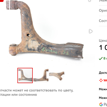
Укаж
Ориг
Сост
Цена
1 
В 
Доста
Можн
пчасти может не соответствовать по цвету,
ктации или состоянию
Можн