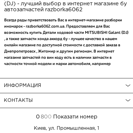
(DJ) - лучший выбор в интернет магазине бу
автозапчастей razborka6062
Всегда рады приветствовать Вас в интернет-магазине разборки
иномарок - razborka6062.com.ua. Предоставляем для Вас
возможность купить Детали ходовой части MITSUBISHI Galant (DJ)
, а также
запчасти хонда аккорд бу
- лучшее качество в нашем
онлайн магазине по доступной стоимости с доставкой заказа в
Днепропетровск , Житомир и другим регионам. В интернет
магазине запчастей по вин коду есть в наличии запчасти в
частности точной модели и марки автомобиля, например
авторазборка хюндай туксон киев
и
разборка хюндай соната 2015
.
Таким образом Запчасти для MITSUBISHI Galant (DJ) , а еще
купить
запчасти для nissan almera
можно по ценам производителя сделав
ИНФОРМАЦИЯ
всего пару кликов на сайте. Обратите внимание - среди товаров Вы
можете
купить запчасти на хундай туксон
, которые обеспечат
КОНТАКТЫ
надежную службу Вашего авто. Мы с радостью поможем
подобрать расходники и запчасти, а также подскажем ответы на
вопросы.
0
8
0
0
Показати номер
Киев, ул. Промышленная, 1