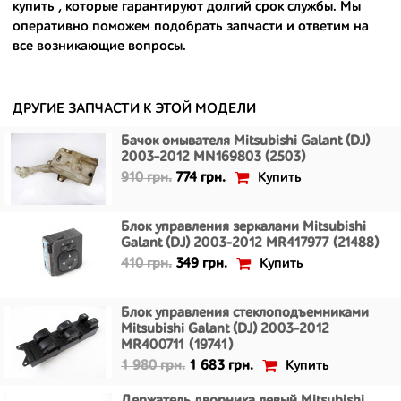
купить
, которые гарантируют долгий срок службы. Мы
- сняты только с автомобилей, которые ездили по превосходным
оперативно поможем подобрать запчасти и ответим на
европейским и японским дорогам;
все возникающие вопросы.
- имеют большой запас прочности и невыробатанный ресурс, и
долго прослужат вам.
ДРУГИЕ ЗАПЧАСТИ К ЭТОЙ МОДЕЛИ
Бачок омывателя Mitsubishi Galant (DJ)
2003-2012 MN169803 (2503)
Купить
910 грн.
774 грн.
Блок управления зеркалами Mitsubishi
Galant (DJ) 2003-2012 MR417977 (21488)
Купить
410 грн.
349 грн.
Блок управления стеклоподъемниками
Mitsubishi Galant (DJ) 2003-2012
MR400711 (19741)
Купить
1 980 грн.
1 683 грн.