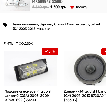
MR599948 (2599)
Купить
1 540 грн.
1 309 грн.
Бачок омывателя
,
Зеркала / Стекла / Очистка стекол
,
Galant
(DJ) 2003-2012
,
Mitsubishi
Хиты продаж
-15 %
-
Подсветка номера Mitsubishi
Динамик Mitsubishi Lanc
Lancer 9 (CSA) 2003-2009
(CY) 2007-2013 8720A01
MR485699 (33614)
(36303)