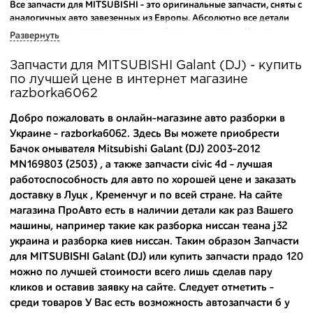
Все запчасти для MITSUBISHI - это оригинальные запчасти, сняты с
аналогичных авто завезенных из Европы. Абсолютно все детали
исправны и находятся в состоянии близком к новому. Каждая
Развернуть
деталь на нашем складе маркируется и имеет оригинальный номер
производителя.
Запчасти для MITSUBISHI Galant (DJ) - купить
по лучшей цене в интернет магазине
Вашему вниманию предлагаем широкий ассортимент
razborka6062
автозапчастей для
MITSUBISHI Galant (DJ) 2003-2012
и других
популярных марок. Мы продаем оригинальные и
Добро пожаловать в онлайн-магазине авто разборки в
высококачественные запчасти, отказываясь от контрафактных
Украине - razborka6062. Здесь Вы можете приобрести
аналогов.
Бачок омывателя Mitsubishi Galant (DJ) 2003-2012
MN169803 (2503) , а также
запчасти civic 4d
- лучшая
Многие наши оптовые клиенты рекомендуют именно нашу
разборку как надежного и проверенного продавца. Если вам
работоспособность для авто по хорошей цене и заказать
требуется приобрести оптовую партию деталей для японских
доставку в Луцк , Кременчуг и по всей стране. На сайте
автомобилей, то консультанты нашего интернет-магазина
магазина ПроАвто есть в наличии детали как раз Вашего
подберут вам товар и укомплектуют партию. Также мы поможем с
машины, например такие как
разборка ниссан теана j32
правильным выбором по каталогу автозапчастей.
украина
и
разборка киев ниссан
. Таким образом Запчасти
для MITSUBISHI Galant (DJ) или
купить запчасти прадо 120
Купить комплектующие для авто с разборки – хорошее решение.
можно по лучшей стоимости всего лишь сделав пару
Ведь наши запчасти:
кликов и оставив заявку на сайте. Следует отметить -
- доступные по цене;
среди товаров У Вас есть возможность
автозапчасти б у