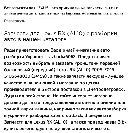
Все запчасти для LEXUS - это оригинальные запчасти, сняты с
аналогичных авто завезенных из Европы. Абсолютно все детали
исправны и находятся в состоянии близком к новому. Каждая
Развернуть
деталь на нашем складе маркируется и имеет оригинальный номер
производителя.
Запчасти для Lexus RX (AL10) с разборки
авто в нашем каталоге
Вашему вниманию предлагаем широкий ассортимент
автозапчастей для
Lexus RX (AL10) 2009-2015
и других
Рады приветствовать Вас в онлайн-магазине авто
популярных марок. Мы продаем оригинальные и
разборки Украины - razborka6062. Предоставляем
высококачественные запчасти, отказываясь от контрафактных
возможность выбрать и заказать Кронштейн передней
аналогов.
балки левый (передний) Lexus RX (AL10) 2009-2015
Многие наши оптовые клиенты рекомендуют именно нашу
5103648020 (24159) , а также
запчасти лексус is
- лучшее
разборку как надежного и проверенного продавца. Если вам
качество в нашем онлайн магазине по ценам
требуется приобрести оптовую партию деталей для японских
производителя и быстрой доставкой в Днепропетровск ,
автомобилей, то консультанты нашего интернет-магазина
Луцк и по всей стране. На сайте интернет магазина
подберут вам товар и укомплектуют партию. Также мы поможем с
деталей для авто предоставлены автодетали именно для
правильным выбором по каталогу автозапчастей.
точной марки машины, например такие как
авторазборка
в украине
и
разборка subaru outback
. В результате
Купить комплектующие для авто с разборки – хорошее решение.
Ведь наши запчасти:
Запчасти для Lexus RX (AL10) , а также
привод мазда 3 bk
купить
рекомендуем по лучшей стоимости всего в