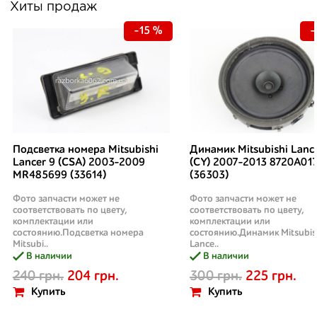
Хиты продаж
-15 %
-
Подсветка номера Mitsubishi
Динамик Mitsubishi Lanc
Lancer 9 (CSA) 2003-2009
(CY) 2007-2013 8720A01
MR485699 (33614)
(36303)
Фото запчасти может не
Фото запчасти может не
соответствовать по цвету,
соответствовать по цвету,
комплектации или
комплектации или
состоянию.Подсветка номера
состоянию.Динамик Mitsubis
Mitsubi..
Lance..
В наличии
В наличии
240 грн.
204 грн.
300 грн.
225 грн.
Купить
Купить