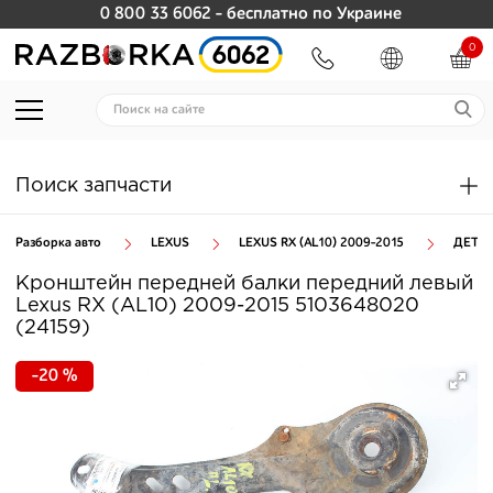
0 800 33 6062
- бесплатно по Украине
0
Поиск запчасти
Разборка авто
LEXUS
LEXUS RX (AL10) 2009-2015
ДЕТА
Кронштейн передней балки передний левый
Lexus RX (AL10) 2009-2015 5103648020
(24159)
-20 %