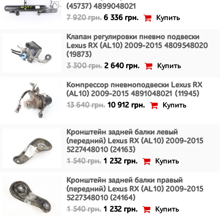
(45737) 4899048021
Купить
7 920 грн.
6 336 грн.
Клапан регулировки пневмо подвески
Lexus RX (AL10) 2009-2015 4809548020
(19873)
Купить
3 300 грн.
2 640 грн.
Компрессор пневмоподвески Lexus RX
(AL10) 2009-2015 4891048021 (11945)
Купить
13 640 грн.
10 912 грн.
Кронштейн задней балки левый
(передний) Lexus RX (AL10) 2009-2015
5227448010 (24163)
Купить
1 540 грн.
1 232 грн.
Кронштейн задней балки правый
(передний) Lexus RX (AL10) 2009-2015
5227348010 (24164)
Купить
1 540 грн.
1 232 грн.