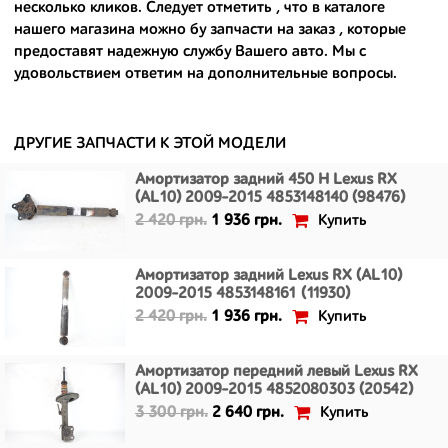
- доступные по цене;
несколько кликов. Следует отметить , что в каталоге
нашего магазина можно
бу запчасти на заказ
, которые
- сняты только с автомобилей, которые ездили по превосходным
предоставят надежную службу Вашего авто. Мы с
европейским и японским дорогам;
удовольствием ответим на дополнительные вопросы.
- имеют большой запас прочности и невыробатанный ресурс, и
долго прослужат вам.
ДРУГИЕ ЗАПЧАСТИ К ЭТОЙ МОДЕЛИ
Амортизатор задний 450 H Lexus RX
(AL10) 2009-2015 4853148140 (98476)
Купить
2 420 грн.
1 936 грн.
Амортизатор задний Lexus RX (AL10)
2009-2015 4853148161 (11930)
Купить
2 420 грн.
1 936 грн.
Амортизатор передний левый Lexus RX
(AL10) 2009-2015 4852080303 (20542)
Купить
3 300 грн.
2 640 грн.