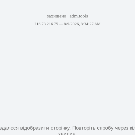
захищено
adm.tools
216.73.216.75 —
8/9/2026, 8:34:27 AM
вдалося відобразити сторінку. Повторіть спробу через кі
хвилин.