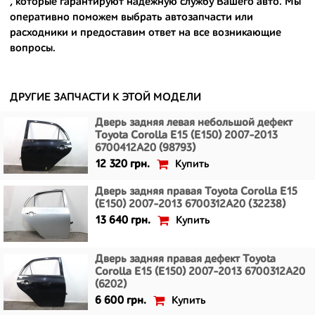
, которые гарантируют надежную службу Вашего авто. Мы
европейским и японским дорогам;
оперативно поможем выбрать автозапчасти или
расходники и предоставим ответ на все возникающие
- имеют большой запас прочности и невыробатанный ресурс, и
вопросы.
долго прослужат вам.
ДРУГИЕ ЗАПЧАСТИ К ЭТОЙ МОДЕЛИ
Дверь задняя левая небольшой дефект
Toyota Corolla E15 (E150) 2007-2013
6700412A20 (98793)
Купить
12 320 грн.
Дверь задняя правая Toyota Corolla E15
(E150) 2007-2013 6700312A20 (32238)
Купить
13 640 грн.
Дверь задняя правая дефект Toyota
Corolla E15 (E150) 2007-2013 6700312A20
(6202)
Купить
6 600 грн.