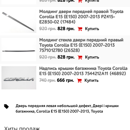
Купить
920 грн.
828 грн.
Молдинг двери передней правой Toyota
Corolla E15 (E150) 2007-2013 PZ415-
E2850-02 (17484)
Купить
920 грн.
828 грн.
Молдинг стекла двери передний правый
Toyota Corolla E15 (E150) 2007-2013
7571012780 (26528)
Купить
920 грн.
828 грн.
Надпись крышки багажника Toyota Corolla
E15 (E150) 2007-2013 7544212A11 (46892)
Купить
740 грн.
666 грн.
Дверь передняя левая небольшой дефект
,
Двері і кришки
багажника
,
Corolla E15 (E150) 2007-2013
,
Toyota
Хиты продаж