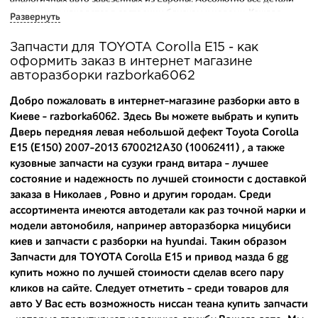
исправны и находятся в состоянии близком к новому. Каждая
Развернуть
деталь на нашем складе маркируется и имеет оригинальный номер
производителя.
Запчасти для TOYOTA Corolla E15 - как
оформить заказ в интернет магазине
Вашему вниманию предлагаем широкий ассортимент
авторазборки razborka6062
автозапчастей для
TOYOTA Corolla E15 (E150) 2007-2013
и других
популярных марок. Мы продаем оригинальные и
Добро пожаловать в интернет-магазине разборки авто в
высококачественные запчасти, отказываясь от контрафактных
Киеве - razborka6062. Здесь Вы можете выбрать и купить
аналогов.
Дверь передняя левая небольшой дефект Toyota Corolla
E15 (E150) 2007-2013 6700212A30 (10062411) , а также
Многие наши оптовые клиенты рекомендуют именно нашу
разборку как надежного и проверенного продавца. Если вам
кузовные запчасти на сузуки гранд витара
- лучшее
требуется приобрести оптовую партию деталей для японских
состояние и надежность по лучшей стоимости с доставкой
автомобилей, то консультанты нашего интернет-магазина
заказа в Николаев , Ровно и другим городам. Среди
подберут вам товар и укомплектуют партию. Также мы поможем с
ассортимента имеются автодетали как раз точной марки и
правильным выбором по каталогу автозапчастей.
модели автомобиля, например
авторазборка мицубиси
киев
и
запчасти с разборки на hyundai
. Таким образом
Купить комплектующие для авто с разборки – хорошее решение.
Запчасти для TOYOTA Corolla E15 и
привод мазда 6 gg
Ведь наши запчасти:
купить
можно по лучшей стоимости сделав всего пару
- доступные по цене;
кликов на сайте. Следует отметить - среди товаров для
авто У Вас есть возможность
ниссан теана купить запчасти
- сняты только с автомобилей, которые ездили по превосходным