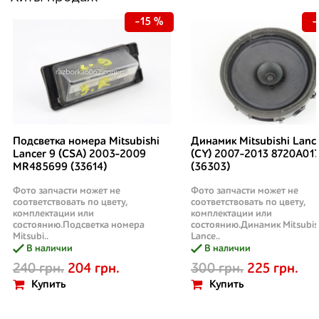
-15 %
-
Подсветка номера Mitsubishi
Динамик Mitsubishi Lanc
Lancer 9 (CSA) 2003-2009
(CY) 2007-2013 8720A01
MR485699 (33614)
(36303)
Фото запчасти может не
Фото запчасти может не
соответствовать по цвету,
соответствовать по цвету,
комплектации или
комплектации или
состоянию.Подсветка номера
состоянию.Динамик Mitsubis
Mitsubi..
Lance..
В наличии
В наличии
240 грн.
204 грн.
300 грн.
225 грн.
Купить
Купить