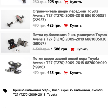
Купить
250 грн.
225 грн.
Ограничитель двери передний Toyota
Avensis T27 (T270) 2009-2018 6861005051
(22957)
Купить
470 грн.
423 грн.
Петли кр.багажника 2 шт. универсал Toyota
Avensis T27 (T270) 2009-2018 6881005030
(68067)
Купить
1 540 грн.
1 386 грн.
Петля двери задней левой верх Toyota
Avensis T27 (T270) 2009-2018 687600H010
(19916)
Купить
470 грн.
423 грн.
Крышка багажника седан
,
Двері і кришки багажника
,
Avensis
T27 (T270) 2009-2018
,
Toyota