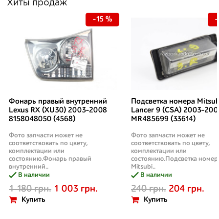
Хиты продаж
-15 %
-
Фонарь правый внутренний
Подсветка номера Mitsub
Lexus RX (XU30) 2003-2008
Lancer 9 (CSA) 2003-200
8158048050 (4568)
MR485699 (33614)
Фото запчасти может не
Фото запчасти может не
соответствовать по цвету,
соответствовать по цвету,
комплектации или
комплектации или
состоянию.Фонарь правый
состоянию.Подсветка номер
внутренний..
Mitsubi..
В наличии
В наличии
1 180 грн.
1 003 грн.
240 грн.
204 грн.
Купить
Купить