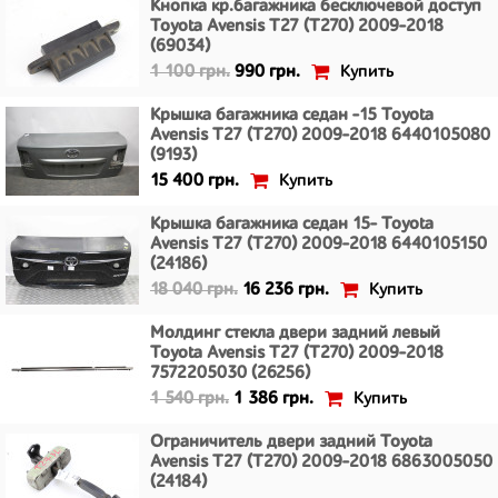
Кнопка кр.багажника бесключевой доступ
Toyota Avensis T27 (T270) 2009-2018
(69034)
Купить
1 100 грн.
990 грн.
Крышка багажника седан -15 Toyota
Avensis T27 (T270) 2009-2018 6440105080
(9193)
Купить
15 400 грн.
Крышка багажника седан 15- Toyota
Avensis T27 (T270) 2009-2018 6440105150
(24186)
Купить
18 040 грн.
16 236 грн.
Молдинг стекла двери задний левый
Toyota Avensis T27 (T270) 2009-2018
7572205030 (26256)
Купить
1 540 грн.
1 386 грн.
Ограничитель двери задний Toyota
Avensis T27 (T270) 2009-2018 6863005050
(24184)