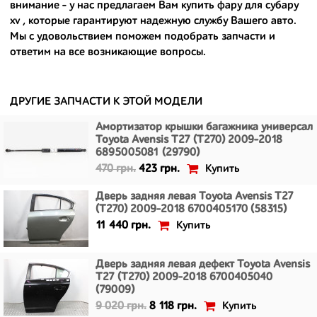
внимание - у нас предлагаем Вам
купить фару для субару
- сняты только с автомобилей, которые ездили по превосходным
xv
, которые гарантируют надежную службу Вашего авто.
европейским и японским дорогам;
Мы с удовольствием поможем подобрать запчасти и
ответим на все возникающие вопросы.
- имеют большой запас прочности и невыробатанный ресурс, и
долго прослужат вам.
ДРУГИЕ ЗАПЧАСТИ К ЭТОЙ МОДЕЛИ
Амортизатор крышки багажника универсал
Toyota Avensis T27 (T270) 2009-2018
6895005081 (29790)
Купить
470 грн.
423 грн.
Дверь задняя левая Toyota Avensis T27
(T270) 2009-2018 6700405170 (58315)
Купить
11 440 грн.
Дверь задняя левая дефект Toyota Avensis
T27 (T270) 2009-2018 6700405040
(79009)
Купить
9 020 грн.
8 118 грн.