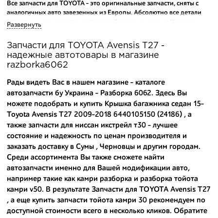
Все запчасти для TOYOTA - это оригинальные запчасти, сняты с
аналогичных авто завезенных из Европы. Абсолютно все детали
исправны и находятся в состоянии близком к новому. Каждая
Развернуть
деталь на нашем складе маркируется и имеет оригинальный номер
производителя.
Запчасти для TOYOTA Avensis T27 -
надежные автотовары в магазине
Вашему вниманию предлагаем широкий ассортимент
razborka6062
автозапчастей для
TOYOTA Avensis T27 (T270) 2009-2018
и других
популярных марок. Мы продаем оригинальные и
Рады видеть Вас в нашем магазине - каталоге
высококачественные запчасти, отказываясь от контрафактных
автозапчасти бу Украина - Разборка 6062. Здесь Вы
аналогов.
можете подобрать и купить Крышка багажника седан 15-
Toyota Avensis T27 2009-2018 6440105150 (24186) , а
Многие наши оптовые клиенты рекомендуют именно нашу
разборку как надежного и проверенного продавца. Если вам
также
запчасти для ниссан икстрейл т30
- лучшее
требуется приобрести оптовую партию деталей для японских
состояние и надежность по ценам производителя и
автомобилей, то консультанты нашего интернет-магазина
заказать доставку в Сумы , Черновцы и другим городам.
подберут вам товар и укомплектуют партию. Также мы поможем с
Среди ассортимента Вы также сможете найти
правильным выбором по каталогу автозапчастей.
автозапчасти именно для Вашей модификации авто,
например такие как
камри разборка
и
разборка тойота
Купить комплектующие для авто с разборки – хорошее решение.
камри v50
. В результате Запчасти для TOYOTA Avensis T27
Ведь наши запчасти:
, а еще
купить запчасти тойота камри 30
рекомендуем по
- доступные по цене;
доступной стоимости всего в несколько кликов. Обратите