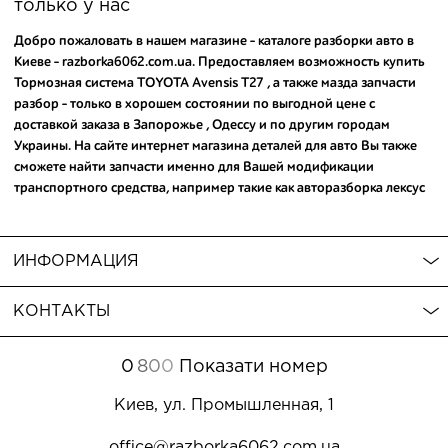
только у нас
Добро пожаловать в нашем магазине - каталоге разборки авто в
Киеве - razborka6062.com.ua. Предоставляем возможность купить
Тормозная система TOYOTA Avensis T27 , а также
мазда запчасти
разбор
- только в хорошем состоянии по выгодной цене с
доставкой заказа в Запорожье , Одессу и по другим городам
Украины. На сайте интернет магазина деталей для авто Вы также
сможете найти запчасти именно для Вашей модификации
транспортного средства, например такие как
авторазборка лексус
и
запчасти на рав 4 с разбора
. Таким образом Запчасти для
TOYOTA Avensis T27 или
бу запчасти на заказ
можно по ценам
производителя всего в несколько кликов. Следует отметить - среди
ИНФОРМАЦИЯ
товаров предлагаем Вам
mitsubishi lancer 9 запчасти купить
,
которые гарантируют надежную службу Вашего авто. Мы
КОНТАКТЫ
оперативно поможем подобрать расходники и запчасти, а также
подскажем ответы на Ваши вопросы.
0
8
0
0
Показати номер
Киев, ул. Промышленная, 1
office@razborka6062.com.ua