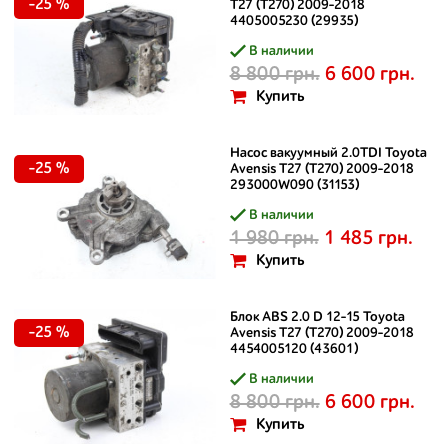
-25 %
T27 (T270) 2009-2018
4405005230 (29935)
В наличии
8 800 грн.
6 600 грн.
Купить
Насос вакуумный 2.0TDI Toyota
-25 %
Avensis T27 (T270) 2009-2018
293000W090 (31153)
В наличии
1 980 грн.
1 485 грн.
Купить
Блок ABS 2.0 D 12-15 Toyota
-25 %
Avensis T27 (T270) 2009-2018
4454005120 (43601)
В наличии
8 800 грн.
6 600 грн.
Купить