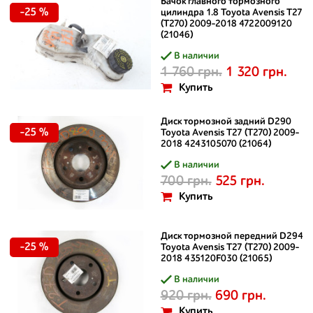
Бачок главного тормозного
-25 %
цилиндра 1.8 Toyota Avensis T27
(T270) 2009-2018 4722009120
(21046)
В наличии
1 760 грн.
1 320 грн.
Купить
Диск тормозной задний D290
-25 %
Toyota Avensis T27 (T270) 2009-
2018 4243105070 (21064)
В наличии
700 грн.
525 грн.
Купить
Диск тормозной передний D294
-25 %
Toyota Avensis T27 (T270) 2009-
2018 435120F030 (21065)
В наличии
920 грн.
690 грн.
Купить