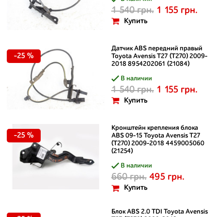
1 540 грн.
1 155 грн.
Купить
Датчик ABS передний правый
-25 %
Toyota Avensis T27 (T270) 2009-
2018 8954202061 (21084)
В наличии
1 540 грн.
1 155 грн.
Купить
Кронштейн крепления блока
-25 %
ABS 09-15 Toyota Avensis T27
(T270) 2009-2018 4459005060
(21254)
В наличии
660 грн.
495 грн.
Купить
Блок ABS 2.0 TDI Toyota Avensis