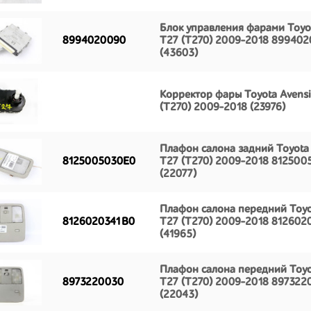
Блок управления фарами Toyot
8994020090
T27 (T270) 2009-2018 89940
(43603)
Корректор фары Toyota Avensi
(T270) 2009-2018 (23976)
Плафон салона задний Toyota 
8125005030E0
T27 (T270) 2009-2018 812500
(22077)
Плафон салона передний Toyo
8126020341B0
T27 (T270) 2009-2018 812602
(41965)
Плафон салона передний Toyo
8973220030
T27 (T270) 2009-2018 897322
(22043)