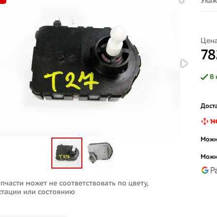
Укаж
Цена
78
В 
Доста
Можн
Можн
пчасти может не соответствовать по цвету,
ктации или состоянию