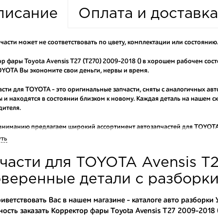
писание
Оплата и доставка
части может не соответствовать по цвету, комплектации или состоянию
р фары Toyota Avensis T27 (T270) 2009-2018 () в хорошем рабочем сос
YOTA Вы экономите свои деньги, нервы и время.
асти для TOYOTA - это оригинальные запчасти, сняты с аналогичных ав
 и находятся в состоянии близком к новому. Каждая деталь на нашем 
дителя.
вниманию предлагаем широкий ассортимент автозапчастей для
TOYOTA 
ы продаем оригинальные и высококачественные запчасти, отказываясь 
уть
аши оптовые клиенты рекомендуют именно нашу разборку как надежног
части для TOYOTA Avensis T2
ти оптовую партию деталей для японских автомобилей, то консультант
туют партию. Также мы поможем с правильным выбором по каталогу ав
веренные детали с разборк
омплектующие для авто с разборки – хорошее решение. Ведь наши запч
иветствовать Вас в нашем магазине - каталоге авто разборки
ость заказать Корректор фары Toyota Avensis T27 2009-2018 (
ные по цене;