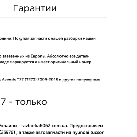
Гарантии
.
тоянии. Покупая запчасти с нашей разборки машин
то завезенных из Европы. Абсолютно все детали
складе маркируется и имеет оригинальный номер
Avensis T27 (T270) 2009-2018
и других популярных
от контрафактных аналогов.
о и проверенного продавца. Если вам требуется
7 - только
ы нашего интернет-магазина подберут вам товар и
тозапчастей.
и
асти:
 Украины - razborka6062.com.ua. Предоставляем
23976) , а также
автозапчасти на hyundai tucson