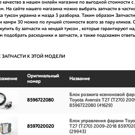
е качество в нашем онлайн магазине по выгодной стоимости с 
только с автомобилей, которые ездили по превосходным европейским и
м. На сайте нашего магазина можно выбрать запчасти в частн
а туксон украина
и
мазда 3 разборка
. Таким образом Запчасти
большой запас прочности и невыробатанный ресурс, и долго прослужат
и камри 30
можно по лучшей стоимости всего за пару кликов. С
купить бу запчасти на хендай туксон
, которые гарантируют н
 подобрать расходники и запчасти, а также подскажем ответ
Е ЗАПЧАСТИ К ЭТОЙ МОДЕЛИ
Оригинальный
ражение
Название
номер
Блок розжига ксеноновой фар
8596722080
Toyota Avensis T27 (T270) 20
8596722080 (41629)
Блок управления фарами Toyot
8597020020
T27 (T270) 2009-2018 859702
(29943)