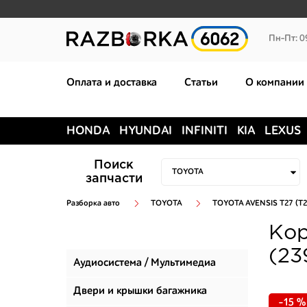
Пн-Пт: 0
Оплата и доставка
Статьи
О компании
HONDA
HYUNDAI
INFINITI
KIA
LEXUS
Поиск
запчасти
Разборка авто
TOYOTA
TOYOTA AVENSIS T27 (T2
Кор
(23
Аудиосистема / Мультимедиа
Двери и крышки багажника
-15 %