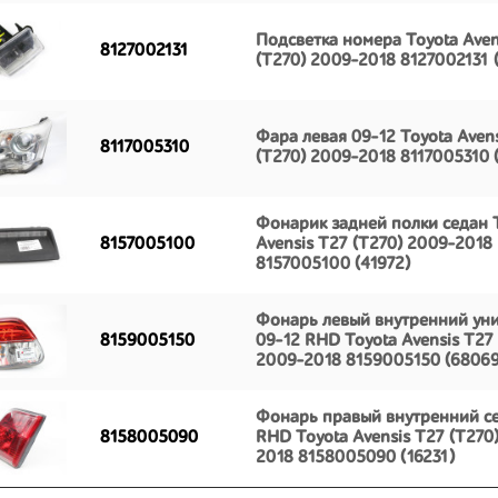
Подсветка номера Toyota Aven
8127002131
(T270) 2009-2018 8127002131 
Фара левая 09-12 Toyota Aven
8117005310
(T270) 2009-2018 8117005310 
Фонарик задней полки седан 
8157005100
Avensis T27 (T270) 2009-2018
8157005100 (41972)
Фонарь левый внутренний ун
8159005150
09-12 RHD Toyota Avensis T27 
2009-2018 8159005150 (68069
Фонарь правый внутренний се
8158005090
RHD Toyota Avensis T27 (T270
2018 8158005090 (16231)