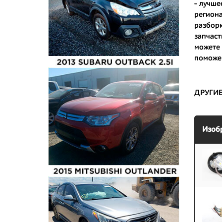
- лучше
- сняты 
региона
разборк
- имеют 
запчаст
можете
поможем
ДРУГИ
Изоб