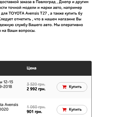
доставкой заказа в Павлоград , Днепр и другим
 японским дорогам;
ости точной модели и марки авто, например
 для TOYOTA Avensis T27 , а также
купить бу
 вам.
ледует отметить , что в нашем магазине Вы
адежную службу Вашего авто. Мы оперативно
ы на Ваши вопросы.
Цена
ы 12-15
3 520 грн.
09-2018
Купить
2 992 грн.
a Avensis
1 060 грн.
0020
Купить
901 грн.