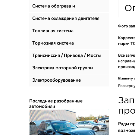
Система обогрева и
О
климатизации
Система охлаждения двигателя
Фото зап
Топливная система
Корректо
Тормозная система
марки TO
Трансмиссия / Привода / Мосты
Все запч
исправны
произво
Электрика моторной группы
Вашему 
Электрооборудование
марок. М
Разверн
Многие н
Зап
Последние разобранные
приобрес
автомобили
укомплек
про
Купить к
Рады пр
возможн
- доступ