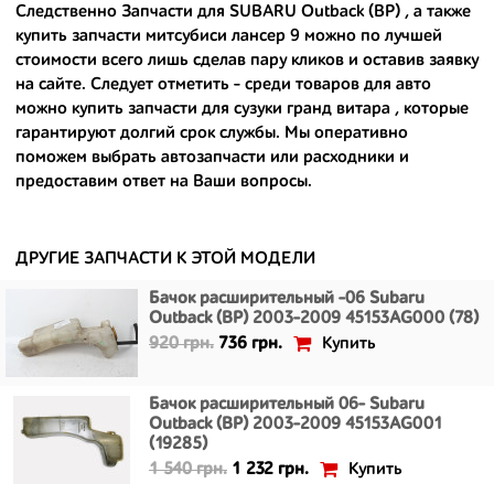
Следственно Запчасти для SUBARU Outback (BP) , а также
- доступные по цене;
купить запчасти митсубиси лансер 9
можно по лучшей
стоимости всего лишь сделав пару кликов и оставив заявку
- сняты только с автомобилей, которые ездили по превосходным
на сайте. Следует отметить - среди товаров для авто
европейским и японским дорогам;
можно
купить запчасти для сузуки гранд витара
, которые
гарантируют долгий срок службы. Мы оперативно
- имеют большой запас прочности и невыробатанный ресурс, и
поможем выбрать автозапчасти или расходники и
долго прослужат вам.
предоставим ответ на Ваши вопросы.
ДРУГИЕ ЗАПЧАСТИ К ЭТОЙ МОДЕЛИ
Бачок расширительный -06 Subaru
Outback (BP) 2003-2009 45153AG000 (78)
Купить
920 грн.
736 грн.
Бачок расширительный 06- Subaru
Outback (BP) 2003-2009 45153AG001
(19285)
Купить
1 540 грн.
1 232 грн.