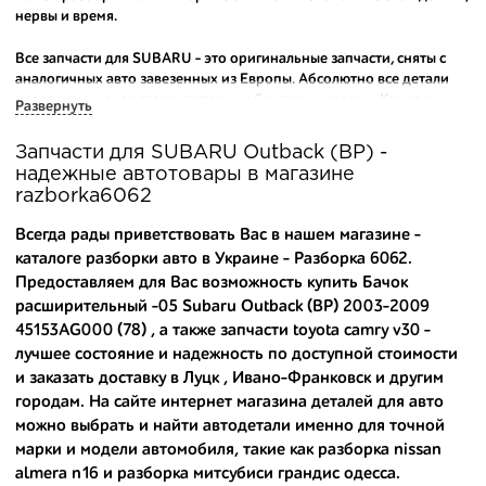
нервы и время.
Все запчасти для SUBARU - это оригинальные запчасти, сняты с
аналогичных авто завезенных из Европы. Абсолютно все детали
исправны и находятся в состоянии близком к новому. Каждая
Развернуть
деталь на нашем складе маркируется и имеет оригинальный номер
производителя.
Запчасти для SUBARU Outback (BP) -
надежные автотовары в магазине
Вашему вниманию предлагаем широкий ассортимент
razborka6062
автозапчастей для
SUBARU Outback (BP) 2003-2009
и других
популярных марок. Мы продаем оригинальные и
Всегда рады приветствовать Вас в нашем магазине -
высококачественные запчасти, отказываясь от контрафактных
каталоге разборки авто в Украине - Разборка 6062.
аналогов.
Предоставляем для Вас возможность купить Бачок
расширительный -05 Subaru Outback (BP) 2003-2009
Многие наши оптовые клиенты рекомендуют именно нашу
разборку как надежного и проверенного продавца. Если вам
45153AG000 (78) , а также
запчасти toyota camry v30
-
требуется приобрести оптовую партию деталей для японских
лучшее состояние и надежность по доступной стоимости
автомобилей, то консультанты нашего интернет-магазина
и заказать доставку в Луцк , Ивано-Франковск и другим
подберут вам товар и укомплектуют партию. Также мы поможем с
городам. На сайте интернет магазина деталей для авто
правильным выбором по каталогу автозапчастей.
можно выбрать и найти автодетали именно для точной
марки и модели автомобиля, такие как
разборка nissan
Купить комплектующие для авто с разборки – хорошее решение.
almera n16
и
разборка митсубиси грандис одесса
.
Ведь наши запчасти: