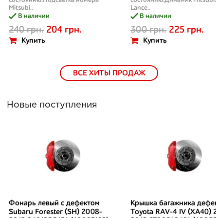
состоянию.Подсветка номера
состоянию.Динамик Mitsubis
Mitsubi..
Lance..
В наличии
В наличии
240 грн.
204 грн.
300 грн.
225 грн.
Купить
Купить
ВСЕ ХИТЫ ПРОДАЖ
Новые поступления
Фонарь левый с дефектом
Крышка багажника дефек
Subaru Forester (SH) 2008-
Toyota RAV-4 IV (XA40) 2