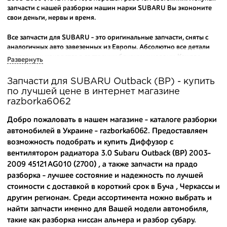
запчасти с нашей разборки машин марки SUBARU Вы экономите
свои деньги, нервы и время.
Все запчасти для SUBARU - это оригинальные запчасти, сняты с
аналогичных авто завезенных из Европы. Абсолютно все детали
исправны и находятся в состоянии близком к новому. Каждая
Развернуть
деталь на нашем складе маркируется и имеет оригинальный номер
производителя.
Запчасти для SUBARU Outback (BP) - купить
по лучшей цене в интернет магазине
Вашему вниманию предлагаем широкий ассортимент
razborka6062
автозапчастей для
SUBARU Outback (BP) 2003-2009
и других
популярных марок. Мы продаем оригинальные и
Добро пожаловать в нашем магазине - каталоге разборки
высококачественные запчасти, отказываясь от контрафактных
автомобилей в Украине - razborka6062. Предоставляем
аналогов.
возможность подобрать и купить Диффузор с
вентилятором радиатора 3.0 Subaru Outback (BP) 2003-
Многие наши оптовые клиенты рекомендуют именно нашу
разборку как надежного и проверенного продавца. Если вам
2009 45121AG010 (2700) , а также
запчасти на прадо
требуется приобрести оптовую партию деталей для японских
разборка
- лучшее состояние и надежность по лучшей
автомобилей, то консультанты нашего интернет-магазина
стоимости с доставкой в короткий срок в Буча , Черкассы и
подберут вам товар и укомплектуют партию. Также мы поможем с
другим регионам. Среди ассортимента можно выбрать и
правильным выбором по каталогу автозапчастей.
найти запчасти именно для Вашей модели автомобиля,
такие как
разборка ниссан альмера
и
разбор субару
.
Купить комплектующие для авто с разборки – хорошее решение.