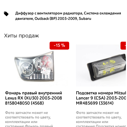
Диффузор с вентилятором радиатора
,
Система охлаждения
двигателя
,
Outback (BP) 2003-2009
,
Subaru
Хиты продаж
-15 %
-
Фонарь правый внутренний
Подсветка номера Mitsub
Lexus RX (XU30) 2003-2008
Lancer 9 (CSA) 2003-200
8158048050 (4568)
MR485699 (33614)
Фото запчасти может не
Фото запчасти может не
соответствовать по цвету,
соответствовать по цвету,
комплектации или
комплектации или
состоянию.Фонарь правый
состоянию.Подсветка номер