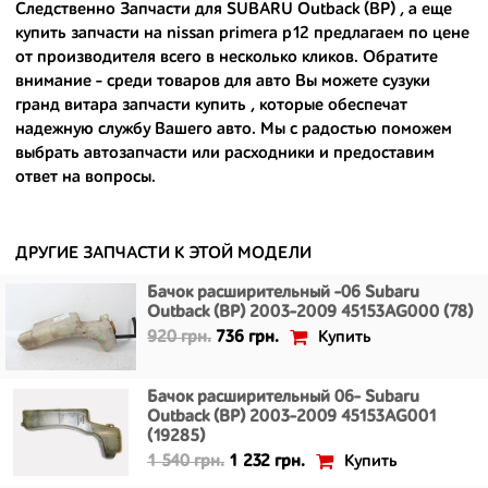
Следственно Запчасти для SUBARU Outback (BP) , а еще
Ведь наши запчасти:
купить запчасти на nissan primera p12
предлагаем по цене
- доступные по цене;
от производителя всего в несколько кликов. Обратите
внимание - среди товаров для авто Вы можете
сузуки
- сняты только с автомобилей, которые ездили по превосходным
гранд витара запчасти купить
, которые обеспечат
европейским и японским дорогам;
надежную службу Вашего авто. Мы с радостью поможем
выбрать автозапчасти или расходники и предоставим
- имеют большой запас прочности и невыробатанный ресурс, и
ответ на вопросы.
долго прослужат вам.
ДРУГИЕ ЗАПЧАСТИ К ЭТОЙ МОДЕЛИ
Бачок расширительный -06 Subaru
Outback (BP) 2003-2009 45153AG000 (78)
Купить
920 грн.
736 грн.
Бачок расширительный 06- Subaru
Outback (BP) 2003-2009 45153AG001
(19285)
Купить
1 540 грн.
1 232 грн.