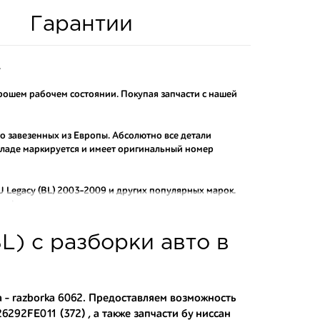
Гарантии
.
рошем рабочем состоянии. Покупая запчасти с нашей
то завезенных из Европы. Абсолютно все детали
складе маркируется и имеет оригинальный номер
 Legacy (BL) 2003-2009
и других популярных марок.
рафактных аналогов.
о и проверенного продавца. Если вам требуется
L) с разборки авто в
ы нашего интернет-магазина подберут вам товар и
тозапчастей.
асти:
 - razborka 6062. Предоставляем возможность
6292FE011 (372) , а также
запчасти бу ниссан