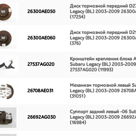
Диск тормозной передний D2
26300AE050
Legacy (BL) 2003-2009 2630
(17254)
Диск тормозной передний D2
26300AE060
Legacy (BL) 2003-2009 2630
(376)
Кронштейн крепления блока 
27537AG020
Subaru Legacy (BL) 2003-2009
27537AG020 (11993)
Механизм тормозной левый S
26708AE031
Legacy (BL) 2003-2009 26708
(31051)
Суппорт задний левый -06 Su
26692AG030
Legacy (BL) 2003-2009 2669
(16984)