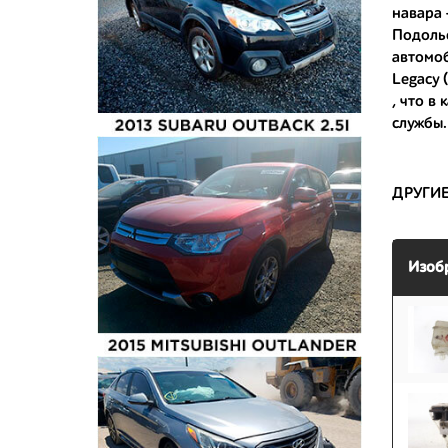
навара
- сняты 
Подольс
автомо
- имеют 
Legacy 
, что в
службы.
ДРУГИ
Изоб