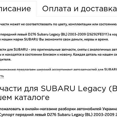
писание
Оплата и доставка
части может не соответствовать по цвету, комплектации или состоянию
передний левый D276 Subaru Legacy (BL) 2003-2009 (26292FE011) в хо
 машин марки SUBARU Вы экономите свои деньги, нервы и время.
асти для SUBARU - это оригинальные запчасти, сняты с аналогичных ав
 и находятся в состоянии близком к новому. Каждая деталь на нашем 
дителя.
вниманию предлагаем широкий ассортимент автозапчастей для
SUBARU
ем оригинальные и высококачественные запчасти, отказываясь от конт
уть
аши оптовые клиенты рекомендуют именно нашу разборку как надежног
части для SUBARU Legacy (B
ти оптовую партию деталей для японских автомобилей, то консультант
туют партию. Также мы поможем с правильным выбором по каталогу ав
ем каталоге
омплектующие для авто с разборки – хорошее решение. Ведь наши запч
ожаловать в онлайн-магазине разборки автомобилей Украина
Суппорт передний левый D276 Subaru Legacy (BL) 2003-2009 2
ные по цене;