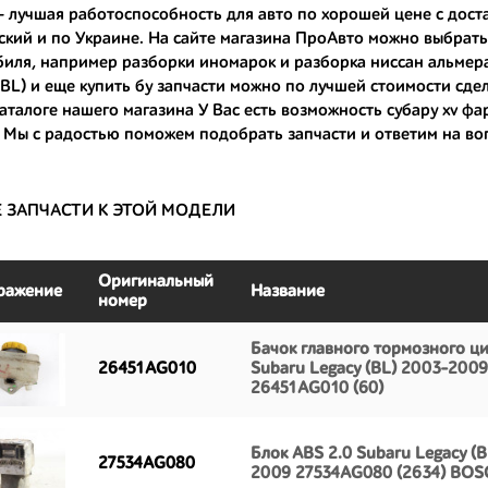
- лучшая работоспособность для авто по хорошей цене с доста
только с автомобилей, которые ездили по превосходным европейским и
кий и по Украине. На сайте магазина ПроАвто можно выбрат
биля, например
разборки иномарок
и
разборка ниссан альмера
большой запас прочности и невыробатанный ресурс, и долго прослужат
(BL) и еще
купить бу запчасти
можно по лучшей стоимости сдела
 каталоге нашего магазина У Вас есть возможность
субару xv фа
 Мы с радостью поможем подобрать запчасти и ответим на во
Е ЗАПЧАСТИ К ЭТОЙ МОДЕЛИ
Оригинальный
ражение
Название
номер
Бачок главного тормозного ц
26451AG010
Subaru Legacy (BL) 2003-2009
26451AG010 (60)
Блок ABS 2.0 Subaru Legacy (B
27534AG080
2009 27534AG080 (2634) BO