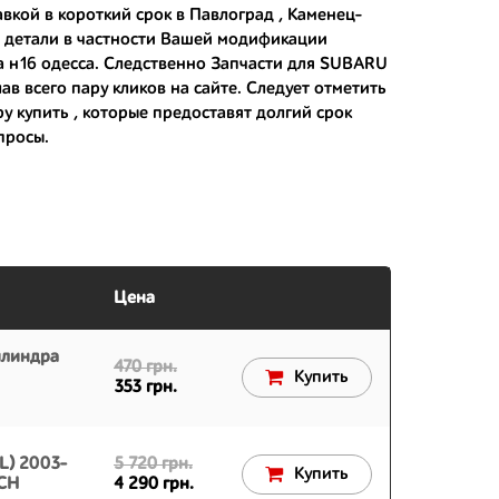
вкой в короткий срок в Павлоград , Каменец-
 японским дорогам;
ь детали в частности Вашей модификации
 н16 одесса
. Следственно Запчасти для SUBARU
 вам.
в всего пару кликов на сайте. Следует отметить
ру купить
, которые предоставят долгий срок
просы.
Цена
илиндра
470 грн.
Купить
353 грн.
L) 2003-
5 720 грн.
Купить
SCH
4 290 грн.