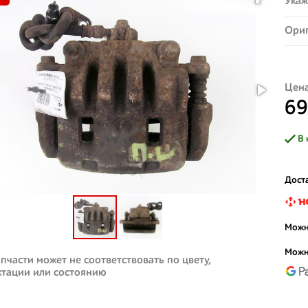
Укаж
Ориг
Цена
69
В 
Доста
Можн
Можн
пчасти может не соответствовать по цвету,
ктации или состоянию