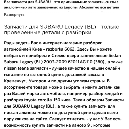
Все запчасти для SUBARU - это оригинальные запчасти, сняты с
аналогичных авто завезенных из Европы. Абсолютно все детали
исправны и находятся в состоянии близком к новому. Каждая
Развернуть
деталь на нашем складе маркируется и имеет оригинальный номер
производителя.
Запчасти для SUBARU Legacy (BL) - только
проверенные детали с разборки
Вашему вниманию предлагаем широкий ассортимент
автозапчастей для
SUBARU Legacy (BL) 2003-2009
и других
Рады видеть Вас в интернет-магазине разборки
популярных марок. Мы продаем оригинальные и
автомобилей Киев - razborka 6062. Здесь Вы можете
высококачественные запчасти, отказываясь от контрафактных
выбрать и приобрести Стекло двери заднее левое Sedan
аналогов.
Subaru Legacy (BL) 2003-2009 62011AG110 (360) , а также
Многие наши оптовые клиенты рекомендуют именно нашу
nissan teana запчасти
- лучшее качество в нашем онлайн
разборку как надежного и проверенного продавца. Если вам
магазине по выгодной цене с доставкой заказа в
требуется приобрести оптовую партию деталей для японских
Кременчуг , Ужгород и по другим уголкам страны. В
автомобилей, то консультанты нашего интернет-магазина
ассортименте товара можно выбрать и найти детали как
подберут вам товар и укомплектуют партию. Также мы поможем с
раз Вашей марки автомобиля, например
разбор хендай
и
правильным выбором по каталогу автозапчастей.
разборка toyota corolla 150 киев
. Таким образом Запчасти
для SUBARU Legacy (BL) , а также
купить запчасти для
Купить комплектующие для авто с разборки – хорошее решение.
Ведь наши запчасти:
ниссан альмера
можно по доступной цене сделав всего
пару кликов на сайте. Следует отметить - у нас У Вас есть
- доступные по цене;
возможность
купить запчасти на лансер 9
, которые