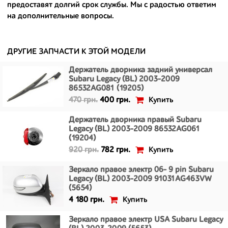
предоставят долгий срок службы. Мы с радостью ответим
- сняты только с автомобилей, которые ездили по превосходным
на дополнительные вопросы.
европейским и японским дорогам;
- имеют большой запас прочности и невыробатанный ресурс, и
долго прослужат вам.
ДРУГИЕ ЗАПЧАСТИ К ЭТОЙ МОДЕЛИ
Держатель дворника задний универсал
Subaru Legacy (BL) 2003-2009
86532AG081 (19205)
Купить
470 грн.
400 грн.
Держатель дворника правый Subaru
Legacy (BL) 2003-2009 86532AG061
(19204)
Купить
920 грн.
782 грн.
Зеркало правое электр 06- 9 pin Subaru
Legacy (BL) 2003-2009 91031AG463VW
(5654)
Купить
4 180 грн.
Зеркало правое электр USA Subaru Legacy