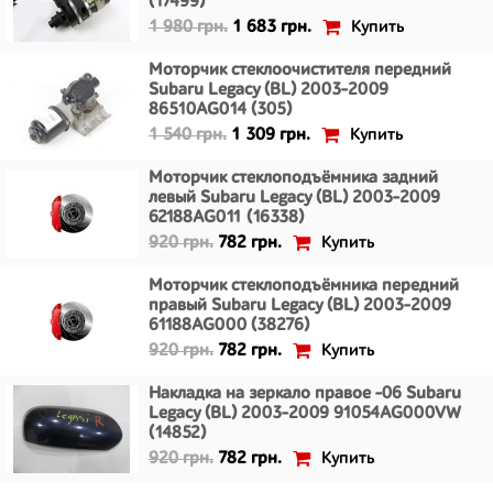
(17499)
Купить
1 980 грн.
1 683 грн.
Моторчик стеклоочистителя передний
Subaru Legacy (BL) 2003-2009
86510AG014 (305)
Купить
1 540 грн.
1 309 грн.
Моторчик стеклоподъёмника задний
левый Subaru Legacy (BL) 2003-2009
62188AG011 (16338)
Купить
920 грн.
782 грн.
Моторчик стеклоподъёмника передний
правый Subaru Legacy (BL) 2003-2009
61188AG000 (38276)
Купить
920 грн.
782 грн.
Накладка на зеркало правое -06 Subaru
Legacy (BL) 2003-2009 91054AG000VW
(14852)
Купить
920 грн.
782 грн.