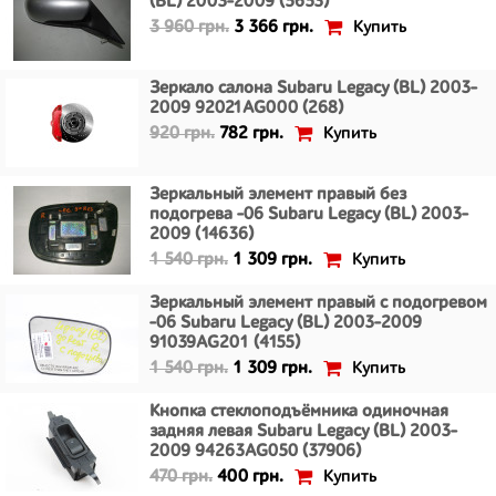
(BL) 2003-2009 (5653)
Купить
3 960 грн.
3 366 грн.
Зеркало салона Subaru Legacy (BL) 2003-
2009 92021AG000 (268)
Купить
920 грн.
782 грн.
Зеркальный элемент правый без
подогрева -06 Subaru Legacy (BL) 2003-
2009 (14636)
Купить
1 540 грн.
1 309 грн.
Зеркальный элемент правый с подогревом
-06 Subaru Legacy (BL) 2003-2009
91039AG201 (4155)
Купить
1 540 грн.
1 309 грн.
Кнопка стеклоподъёмника одиночная
задняя левая Subaru Legacy (BL) 2003-
2009 94263AG050 (37906)
Купить
470 грн.
400 грн.