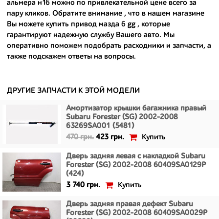
- доступные по цене;
альмера н16
можно по привлекательной цене всего за
пару кликов. Обратите внимание , что в нашем магазине
- сняты только с автомобилей, которые ездили по превосходным
Вы можете
купить привод мазда 6 gg
, которые
европейским и японским дорогам;
гарантируют надежную службу Вашего авто. Мы
оперативно поможем подобрать расходники и запчасти, а
- имеют большой запас прочности и невыробатанный ресурс, и
также подскажем ответы на вопросы.
долго прослужат вам.
ДРУГИЕ ЗАПЧАСТИ К ЭТОЙ МОДЕЛИ
Амортизатор крышки багажника правый
Subaru Forester (SG) 2002-2008
63269SA001 (5481)
Купить
470 грн.
423 грн.
Дверь задняя левая с накладкой Subaru
Forester (SG) 2002-2008 60409SA0129P
(424)
Купить
3 740 грн.
Дверь задняя правая дефект Subaru
Forester (SG) 2002-2008 60409SA0029P