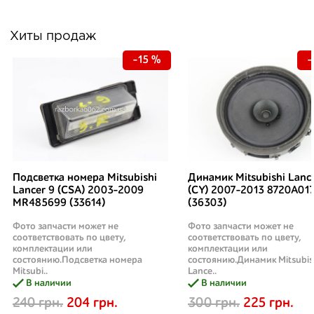
Хиты продаж
-15 %
-
Подсветка номера Mitsubishi
Динамик Mitsubishi Lanc
Lancer 9 (CSA) 2003-2009
(CY) 2007-2013 8720A01
MR485699 (33614)
(36303)
Фото запчасти может не
Фото запчасти может не
соответствовать по цвету,
соответствовать по цвету,
комплектации или
комплектации или
состоянию.Подсветка номера
состоянию.Динамик Mitsubis
Mitsubi..
Lance..
В наличии
В наличии
240 грн.
204 грн.
300 грн.
225 грн.