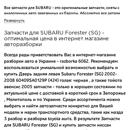
Все запчасти для SUBARU - это оригинальные запчасти, сняты с
аналогичных авто завезенных из Европы. Абсолютно все детали
исправны и находятся в состоянии близком к новому. Каждая
Развернуть
деталь на нашем складе маркируется и имеет оригинальный номер
производителя.
Запчасти для SUBARU Forester (SG) -
оптимальная цена в интернет магазине
Вашему вниманию предлагаем широкий ассортимент
авторазборки
автозапчастей для
SUBARU Forester (SG) 2002-2008
и других
популярных марок. Мы продаем оригинальные и
Всегда рады приветствовать Вас в интернет-магазине
высококачественные запчасти, отказываясь от контрафактных
разборки авто в Украине - razborka 6062. Рекомендуем
аналогов.
воспользоваться уникальной возможностью выбрать и
купить Дверь задняя левая Subaru Forester (SG) 2002-
Многие наши оптовые клиенты рекомендуют именно нашу
разборку как надежного и проверенного продавца. Если вам
2008 60409SA0129P (424) голая: черная , а также
тойота
требуется приобрести оптовую партию деталей для японских
авенсис 2005 запчасти
- только в хорошем состоянии по
автомобилей, то консультанты нашего интернет-магазина
актуальной цене с доставкой в короткий срок в Запорожье
подберут вам товар и укомплектуют партию. Также мы поможем с
, Мелитополь и по Украине. Среди ассортимента можно
правильным выбором по каталогу автозапчастей.
выбрать и найти автозапчасти конкретно для Вашей
модели и марки транспортного средства, такие как
мазда
Купить комплектующие для авто с разборки – хорошее решение.
3 разбор
и
разборка toyota auris
. В результате Запчасти
Ведь наши запчасти:
для SUBARU Forester (SG) и
купить запчасти ниссан