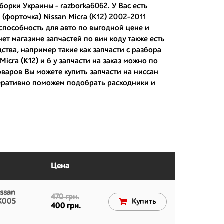
борки Украины - razborka6062. У Вас есть
(форточка) Nissan Micra (K12) 2002-2011
способность для авто по выгодной цене и
 японским дорогам;
ет магазине запчастей по вин коду также есть
ства, например такие как
запчасти с разбора
 вам.
Micra (K12) и
б у запчасти на заказ
можно по
товаров Вы можете
купить запчасти на ниссан
перативно поможем подобрать расходники и
Цена
ssan
470 грн.
AX005
Купить
400 грн.