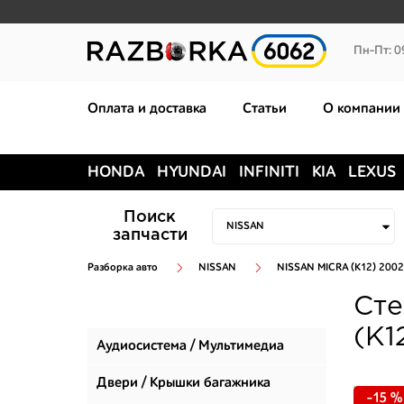
Пн-Пт: 0
Оплата и доставка
Статьи
О компании
HONDA
HYUNDAI
INFINITI
KIA
LEXUS
Поиск
запчасти
Разборка авто
NISSAN
NISSAN MICRA (K12) 2002
Сте
(K1
Аудиосистема / Мультимедиа
Двери / Крышки багажника
-15 %