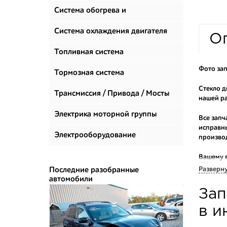
Система обогрева и
климатизации
Система охлаждения двигателя
О
Топливная система
Фото зап
Тормозная система
Стекло д
Трансмиссия / Привода / Мосты
нашей ра
Электрика моторной группы
Все запч
исправны
Электрооборудование
произво
Вашему 
продаем 
Разверн
Последние разобранные
автомобили
Многие н
Зап
приобрес
укомплек
в и
Купить к