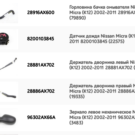
Горловина бачка омывателя Ni
28916AX600
Micra (K12) 2002-2011 28916
(79890)
Датчик дождя Nissan Micra (K1
8200103845
2011 8200103845 (22575)
Держатель дворника левый Ni
28881AX702
(K12) 2002-2011 28881AX702 (
Держатель дворника правый N
28886AX702
Micra (K12) 2002-2011 28886
(19335)
Зеркало левое механическое N
96302AX66A
Micra (K12) 2002-2011 96302
(3483)