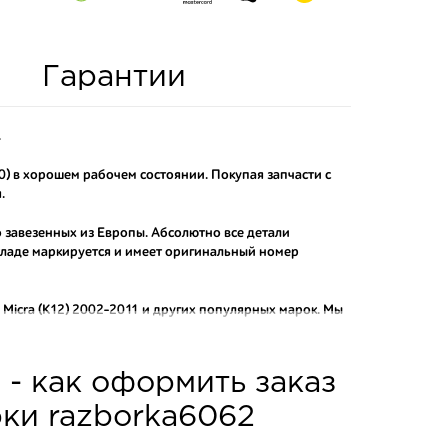
Гарантии
.
0) в хорошем рабочем состоянии. Покупая запчасти с
.
о завезенных из Европы. Абсолютно все детали
складе маркируется и имеет оригинальный номер
Micra (K12) 2002-2011
и других популярных марок. Мы
актных аналогов.
о и проверенного продавца. Если вам требуется
 - как оформить заказ
ы нашего интернет-магазина подберут вам товар и
тозапчастей.
рки razborka6062
асти: