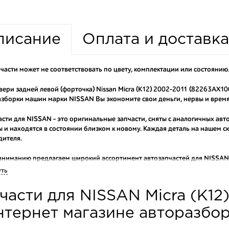
писание
Оплата и доставка
части может не соответствовать по цвету, комплектации или состоянию
вери задней левой (форточка) Nissan Micra (K12) 2002-2011 (82263AX10
зборки машин марки NISSAN Вы экономите свои деньги, нервы и время
асти для NISSAN - это оригинальные запчасти, сняты с аналогичных авт
 и находятся в состоянии близком к новому. Каждая деталь на нашем 
дителя.
вниманию предлагаем широкий ассортимент автозапчастей для
NISSAN 
оригинальные и высококачественные запчасти, отказываясь от контраф
уть
аши оптовые клиенты рекомендуют именно нашу разборку как надежног
части для NISSAN Micra (K12)
ти оптовую партию деталей для японских автомобилей, то консультант
туют партию. Также мы поможем с правильным выбором по каталогу ав
нтернет магазине авторазбо
омплектующие для авто с разборки – хорошее решение. Ведь наши запч