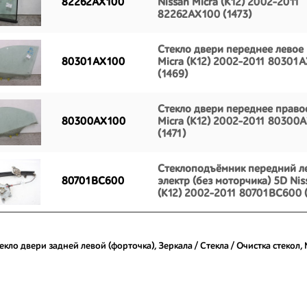
82262AX100
Nissan Micra (K12) 2002-2011
82262AX100 (1473)
Стекло двери переднее левое 
80301AX100
Micra (K12) 2002-2011 80301
(1469)
Стекло двери переднее право
80300AX100
Micra (K12) 2002-2011 80300
(1471)
Стеклоподъёмник передний л
80701BC600
электр (без моторчика) 5D Nis
(K12) 2002-2011 80701BC600 (
екло двери задней левой (форточка)
,
Зеркала / Стекла / Очистка стекол
,