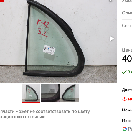
Укаж
Ориг
Сост
Цена
40
В 
Доста
Можн
пчасти может не соответствовать по цвету,
ктации или состоянию
Можн