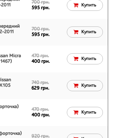
700 грн.
-2011
Купить
595 грн.
передний
700 грн.
02-2011
Купить
595 грн.
ssan Micra
470 грн.
Купить
1467)
400 грн.
issan
740 грн.
AX105
Купить
629 грн.
орточка)
470 грн.
Купить
400 грн.
форточка)
920 грн.