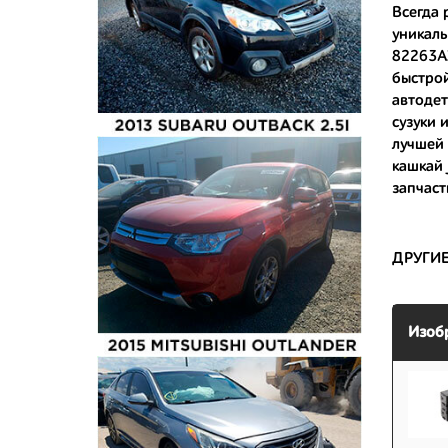
Всегда 
уникаль
- доступ
82263AX
- сняты 
быстрой
автодет
- имеют 
сузуки
лучшей 
кашкай 
запчаст
ДРУГИ
Изоб