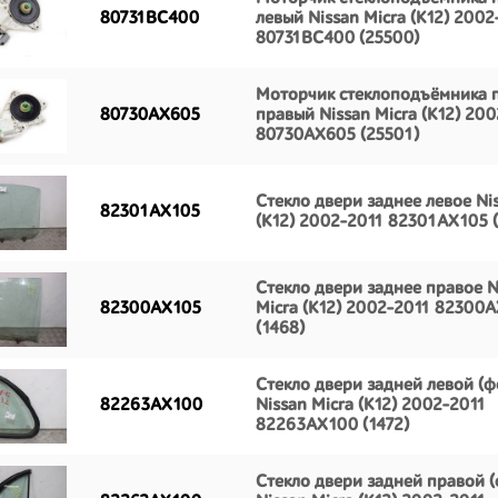
80731BC400
левый Nissan Micra (K12) 2002
80731BC400 (25500)
Моторчик стеклоподъёмника 
80730AX605
правый Nissan Micra (K12) 20
80730AX605 (25501)
Стекло двери заднее левое Ni
82301AX105
(K12) 2002-2011 82301AX105 (
Стекло двери заднее правое N
82300AX105
Micra (K12) 2002-2011 82300
(1468)
Стекло двери задней левой (ф
82263AX100
Nissan Micra (K12) 2002-2011
82263AX100 (1472)
Стекло двери задней правой (