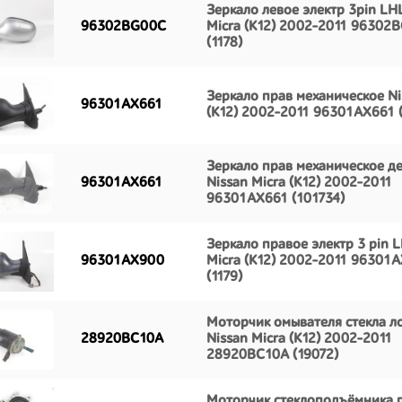
Зеркало левое электр 3pin LH
96302BG00C
Micra (K12) 2002-2011 96302
(1178)
Зеркало прав механическое Ni
96301AX661
(K12) 2002-2011 96301AX661 
Зеркало прав механическое д
96301AX661
Nissan Micra (K12) 2002-2011
96301AX661 (101734)
Зеркало правое электр 3 pin 
96301AX900
Micra (K12) 2002-2011 96301
(1179)
Моторчик омывателя стекла л
28920BC10A
Nissan Micra (K12) 2002-2011
28920BC10A (19072)
Моторчик стеклоподъёмника 