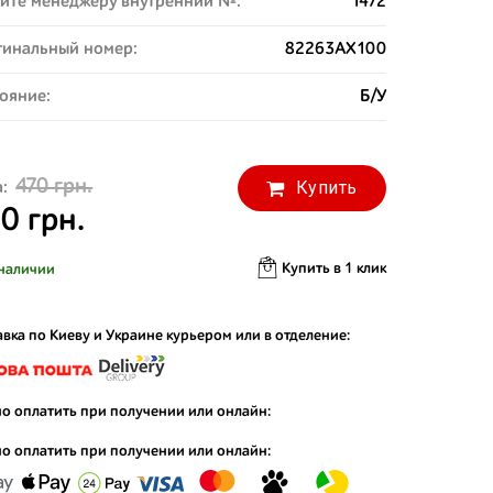
ите менеджеру внутренний №:
1472
инальный номер:
82263AX100
ояние:
Б/У
470 грн.
Купить
:
0 грн.
Купить в 1 клик
наличии
вка по Киеву и Украине курьером или в отделение:
о оплатить при получении или онлайн:
о оплатить при получении или онлайн: