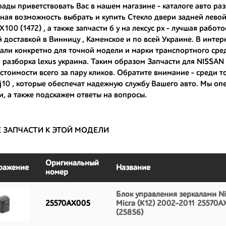
рады приветствовать Вас в нашем магазине - каталоге авто раз
ная возможность выбрать и купить Стекло двери задней левой 
ные по цене;
100 (1472) , а также
запчасти б у на лексус рх
- лучшая работо
только с автомобилей, которые ездили по превосходным европейским и
 доставкой в Винницу , Каменское и по всей Украине. В интерн
али конкретно для точной модели и марки транспортного сред
большой запас прочности и невыробатанный ресурс, и долго прослужат
и
разборка lexus украина
. Таким образом Запчасти для NISSAN 
стоимости всего за пару кликов. Обратите внимание - среди 
j10
, которые обеспечат надежную службу Вашего авто. Мы о
и, а также подскажем ответы на вопросы.
Е ЗАПЧАСТИ К ЭТОЙ МОДЕЛИ
Оригинальный
ражение
Название
номер
Блок управления зеркалами Ni
25570AX005
Micra (K12) 2002-2011 25570
(25856)