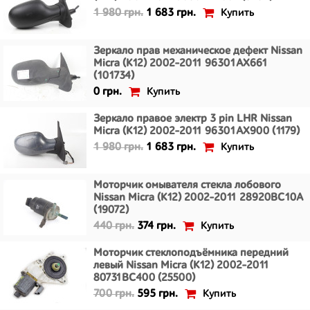
Купить
1 980 грн.
1 683 грн.
Зеркало прав механическое дефект Nissan
Micra (K12) 2002-2011 96301AX661
(101734)
Купить
0 грн.
Зеркало правое электр 3 pin LHR Nissan
Micra (K12) 2002-2011 96301AX900 (1179)
Купить
1 980 грн.
1 683 грн.
Моторчик омывателя стекла лобового
Nissan Micra (K12) 2002-2011 28920BC10A
(19072)
Купить
440 грн.
374 грн.
Моторчик стеклоподъёмника передний
левый Nissan Micra (K12) 2002-2011
80731BC400 (25500)
Купить
700 грн.
595 грн.