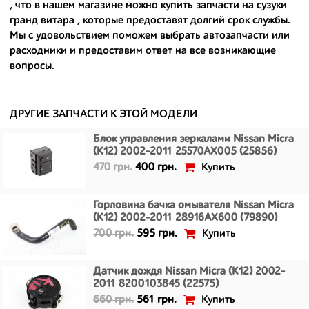
, что в нашем магазине можно
купить запчасти на сузуки
- сняты только с автомобилей, которые ездили по превосходным
гранд витара
, которые предоставят долгий срок службы.
европейским и японским дорогам;
Мы с удовольствием поможем выбрать автозапчасти или
расходники и предоставим ответ на все возникающие
- имеют большой запас прочности и невыробатанный ресурс, и
вопросы.
долго прослужат вам.
ДРУГИЕ ЗАПЧАСТИ К ЭТОЙ МОДЕЛИ
Блок управления зеркалами Nissan Micra
(K12) 2002-2011 25570AX005 (25856)
Купить
470 грн.
400 грн.
Горловина бачка омывателя Nissan Micra
(K12) 2002-2011 28916AX600 (79890)
Купить
700 грн.
595 грн.
Датчик дождя Nissan Micra (K12) 2002-
2011 8200103845 (22575)
Купить
660 грн.
561 грн.