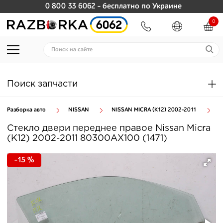
0 800 33 6062
- бесплатно по Украине
0
Поиск запчасти
Разборка авто
NISSAN
NISSAN MICRA (K12) 2002-2011
З
Стекло двери переднее правое Nissan Micra
(K12) 2002-2011 80300AX100 (1471)
-15 %