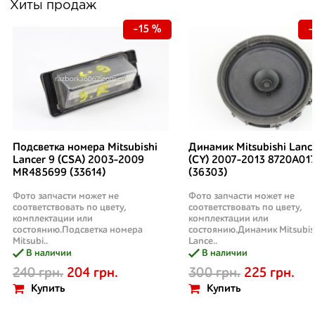
Хиты продаж
-15 %
-
Подсветка номера Mitsubishi
Динамик Mitsubishi Lanc
Lancer 9 (CSA) 2003-2009
(CY) 2007-2013 8720A01
MR485699 (33614)
(36303)
Фото запчасти может не
Фото запчасти может не
соответствовать по цвету,
соответствовать по цвету,
комплектации или
комплектации или
состоянию.Подсветка номера
состоянию.Динамик Mitsubis
Mitsubi..
Lance..
В наличии
В наличии
240 грн.
204 грн.
300 грн.
225 грн.
Купить
Купить