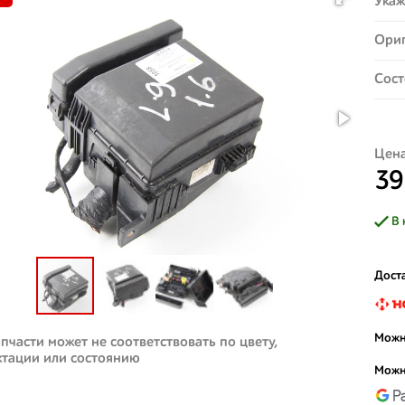
Укаж
Ориг
Сост
Цена
39
В 
Доста
Можн
пчасти может не соответствовать по цвету,
ктации или состоянию
Можн