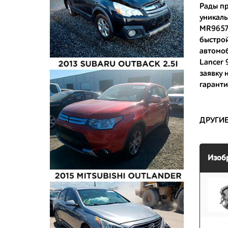
Рады пр
уникаль
- доступ
MR96573
- сняты 
быстрой
автомо
- имеют 
Lancer 
заявку 
гаранти
ДРУГИ
Изоб