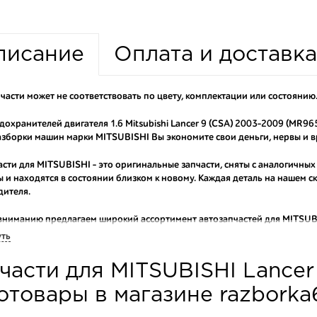
писание
Оплата и доставка
части может не соответствовать по цвету, комплектации или состоянию
дохранителей двигателя 1.6 Mitsubishi Lancer 9 (CSA) 2003-2009 (MR96
зборки машин марки MITSUBISHI Вы экономите свои деньги, нервы и в
асти для MITSUBISHI - это оригинальные запчасти, сняты с аналогичных
 и находятся в состоянии близком к новому. Каждая деталь на нашем 
дителя.
вниманию предлагаем широкий ассортимент автозапчастей для
MITSUBI
ем оригинальные и высококачественные запчасти, отказываясь от конт
уть
аши оптовые клиенты рекомендуют именно нашу разборку как надежног
части для MITSUBISHI Lancer
ти оптовую партию деталей для японских автомобилей, то консультант
туют партию. Также мы поможем с правильным выбором по каталогу ав
отовары в магазине razbork
омплектующие для авто с разборки – хорошее решение. Ведь наши запч