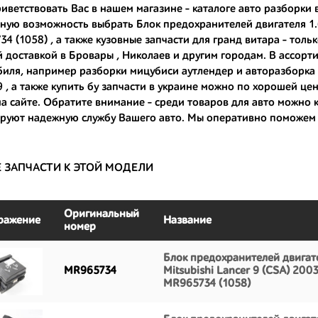
иветствовать Вас в нашем магазине - каталоге авто разборки 
ную возможность выбрать Блок предохранителей двигателя 1.6
ные по цене;
4 (1058) , а также
кузовные запчасти для гранд витара
- толь
только с автомобилей, которые ездили по превосходным европейским и
 доставкой в Бровары , Николаев и другим городам. В ассорт
биля, например
разборки мицубиси аутлендер
и
авторазборка 
большой запас прочности и невыробатанный ресурс, и долго прослужат
9 , а также
купить бу запчасти в украине
можно по хорошей цене
на сайте. Обратите внимание - среди товаров для авто можно
руют надежную службу Вашего авто. Мы оперативно поможем 
Е ЗАПЧАСТИ К ЭТОЙ МОДЕЛИ
Оригинальный
ражение
Название
номер
Блок предохранителей двигате
MR965734
Mitsubishi Lancer 9 (CSA) 200
MR965734 (1058)