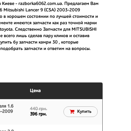
в Киеве - razborka6062.com.ua. Предлагаем Вам
 Mitsubishi Lancer 9 (CSA) 2003-2009
ко в хорошем состоянии по лучшей стоимости и
 японским дорогам;
именте имеются запчасти как раз точной марки
toyota
. Следственно Запчасти для MITSUBISHI
 вам.
 всего лишь сделав пару кликов и оставив
купить бу запчасти камри 30
, которые
подобрать запчасти и ответим на вопросы.
Цена
ля 1.6
440 грн.
3-2009
Купить
396 грн.