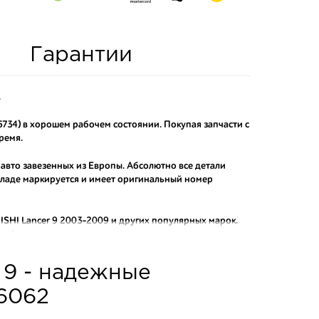
Гарантии
.
5734) в хорошем рабочем состоянии. Покупая запчасти с
ремя.
 авто завезенных из Европы. Абсолютно все детали
складе маркируется и имеет оригинальный номер
SHI Lancer 9 2003-2009
и других популярных марок.
рафактных аналогов.
о и проверенного продавца. Если вам требуется
 9 - надежные
ы нашего интернет-магазина подберут вам товар и
тозапчастей.
a6062
асти: