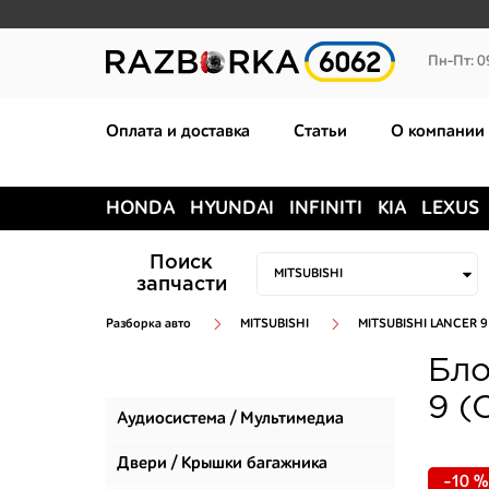
Пн-Пт: 0
Оплата и доставка
Статьи
О компании
HONDA
HYUNDAI
INFINITI
KIA
LEXUS
Поиск
запчасти
Разборка авто
MITSUBISHI
MITSUBISHI LANCER 9
Бло
9 (
Аудиосистема / Мультимедиа
Двери / Крышки багажника
-10 %