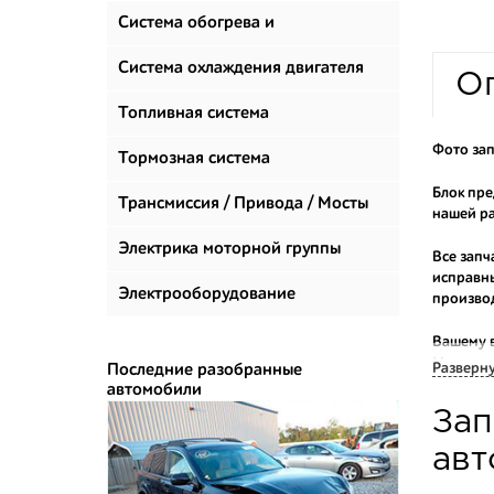
Система обогрева и
климатизации
Система охлаждения двигателя
О
Топливная система
Фото зап
Тормозная система
Блок пре
Трансмиссия / Привода / Мосты
нашей ра
Электрика моторной группы
Все запч
исправны
Электрооборудование
произво
Вашему 
Мы прода
Разверн
Последние разобранные
автомобили
Многие н
Зап
приобрес
укомплек
авт
Купить к