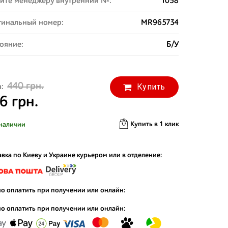
ите менеджеру внутренний №:
1058
инальный номер:
MR965734
ояние:
Б/У
440 грн.
Купить
:
6 грн.
Купить в 1 клик
наличии
вка по Киеву и Украине курьером или в отделение:
о оплатить при получении или онлайн:
о оплатить при получении или онлайн: