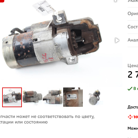
Укаж
Ориг
Сост
Анал
Цена
2 
В 
Доста
пчасти может не соответствовать по цвету,
ктации или состоянию
Можн