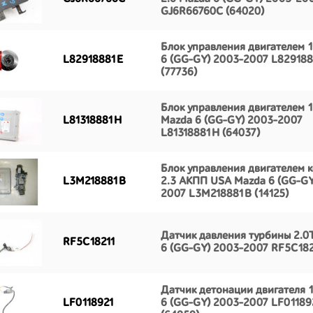
GJ6R66760C (64020)
Блок управления двигателем 1
L82918881E
6 (GG-GY) 2003-2007 L82918
(77736)
Блок управления двигателем 
L81318881H
Mazda 6 (GG-GY) 2003-2007
L81318881H (64037)
Блок управления двигателем 
L3M218881B
2.3 АКПП USA Mazda 6 (GG-GY
2007 L3M218881B (14125)
Датчик давления турбины 2.0
RF5C18211
6 (GG-GY) 2003-2007 RF5C182
Датчик детонации двигателя 
LF0118921
6 (GG-GY) 2003-2007 LF01189