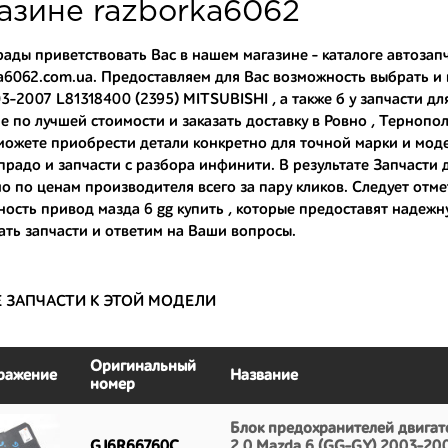
туют партию. Также мы поможем с правильным выбором по каталогу ав
азине razborka6062
омплектующие для авто с разборки – хорошее решение. Ведь наши запч
рады приветствовать Вас в нашем магазине - каталоге автозап
a6062.com.ua. Предоставляем для Вас возможность выбрать и
ные по цене;
3-2007 L81318400 (2395) MITSUBISHI , а также
б у запчасти дл
только с автомобилей, которые ездили по превосходным европейским и
е по лучшей стоимости и заказать доставку в Ровно , Тернопол
можете приобрести детали конкретно для точной марки и мод
большой запас прочности и невыробатанный ресурс, и долго прослужат
 прадо
и
запчасти с разбора инфинити
. В результате Запчасти
 по ценам производителя всего за пару кликов. Следует отмет
ность
привод мазда 6 gg купить
, которые предоставят надежн
ть запчасти и ответим на Ваши вопросы.
Е ЗАПЧАСТИ К ЭТОЙ МОДЕЛИ
Оригинальный
ражение
Название
номер
Блок предохранителей двигате
GJ6R66760C
2.0 Mazda 6 (GG-GY) 2003-20