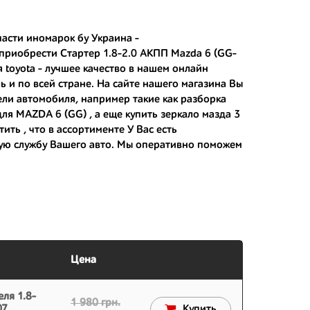
тозапчастей.
асти:
части иномарок бу Украина -
 приобрести Стартер 1.8-2.0 АКПП Mazda 6 (GG-
я toyota
- лучшее качество в нашем онлайн
 японским дорогам;
ь и по всей стране. На сайте нашего магазина Вы
ели автомобиля, например такие как
разборка
 вам.
 для MAZDA 6 (GG) , а еще
купить зеркало мазда 3
ить , что в ассортименте У Вас есть
ую службу Вашего авто. Мы оперативно поможем
Цена
ля 1.8-
1 980 грн.
07
Купить