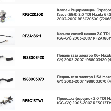
Клапан Рециркуляции Отрабо
RF5C20300
Газов (EGR) 2.0 TDI Mazda 6 (
2003-2007 RF5C20300 (72068
Клемма свечей накала 2.0 TDI
RF2A18611
(GG-GY) 2003-2007 RF2A18611
Педаль газа электро 06- Mazd
1988003420
GY) 2003-2007 1988003420 (4
Педаль газа электро USA Mazd
1988003070
GY) 2003-2007 1988003070 (4
Проводка форсунок 2.0 TDI M
RF5C13TW1
(GG-GY) 2003-2007 RF5C13TW