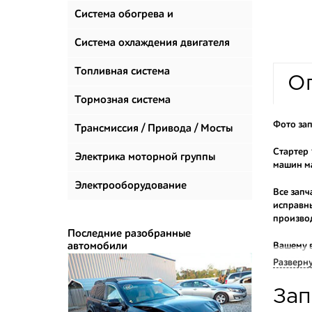
Система обогрева и
климатизации
Система охлаждения двигателя
Топливная система
О
Тормозная система
Фото зап
Трансмиссия / Привода / Мосты
Стартер 
Электрика моторной группы
машин ма
Электрооборудование
Все запч
исправны
произво
Последние разобранные
автомобили
Вашему 
продаем 
Разверн
Многие н
Зап
приобрес