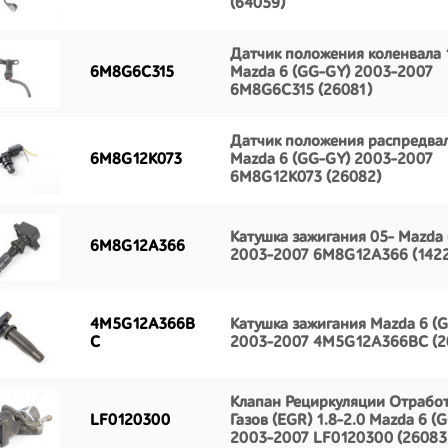
(64059)
Датчик положения коленвала 1
6M8G6C315
Mazda 6 (GG-GY) 2003-2007
6M8G6C315 (26081)
Датчик положения распредвал
6M8G12K073
Mazda 6 (GG-GY) 2003-2007
6M8G12K073 (26082)
Катушка зажигания 05- Mazda 
6M8G12A366
2003-2007 6M8G12A366 (1422
4M5G12A366B
Катушка зажигания Mazda 6 (
C
2003-2007 4M5G12A366BC (2
Клапан Рециркуляции Отрабо
LF0120300
Газов (EGR) 1.8-2.0 Mazda 6 (
2003-2007 LF0120300 (26083