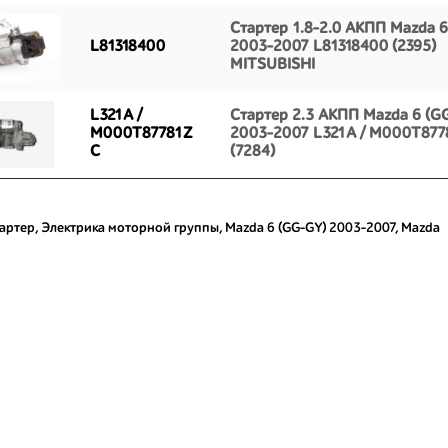
Стартер 1.8-2.0 АКПП Mazda 6
L81318400
2003-2007 L81318400 (2395)
MITSUBISHI
L321A /
Стартер 2.3 АКПП Mazda 6 (G
M000T87781Z
2003-2007 L321A / M000T877
C
(7284)
артер
,
Электрика моторной группы
,
Mazda 6 (GG-GY) 2003-2007
,
Mazda