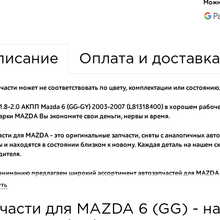
Можн
писание
Оплата и доставка
части может не соответствовать по цвету, комплектации или состоянию
1.8-2.0 АКПП Mazda 6 (GG-GY) 2003-2007 (L81318400) в хорошем рабоч
рки MAZDA Вы экономите свои деньги, нервы и время.
асти для MAZDA - это оригинальные запчасти, сняты с аналогичных авт
 и находятся в состоянии близком к новому. Каждая деталь на нашем 
дителя.
вниманию предлагаем широкий ассортимент автозапчастей для
MAZDA 
оригинальные и высококачественные запчасти, отказываясь от контраф
уть
аши оптовые клиенты рекомендуют именно нашу разборку как надежног
части для MAZDA 6 (GG) - н
ти оптовую партию деталей для японских автомобилей, то консультант