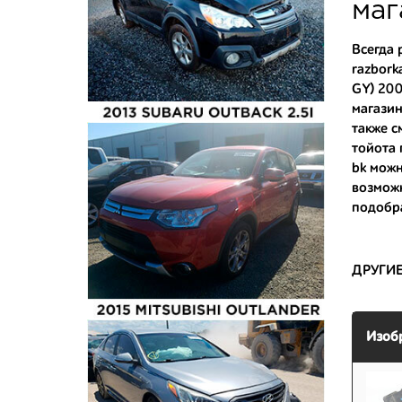
укомплек
маг
Купить к
Всегда 
razbork
- доступ
GY) 200
- сняты 
магазин
также с
- имеют 
тойота
bk
можно
возмож
подобра
ДРУГИ
Изоб