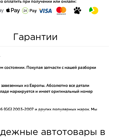
о оплатить при получении или онлайн:
Гарантии
.
ем состоянии. Покупая запчасти с нашей разборки
о завезенных из Европы. Абсолютно все детали
складе маркируется и имеет оригинальный номер
6 (GG) 2003-2007
и других популярных марок. Мы
актных аналогов.
о и проверенного продавца. Если вам требуется
адежные автотовары в
ы нашего интернет-магазина подберут вам товар и