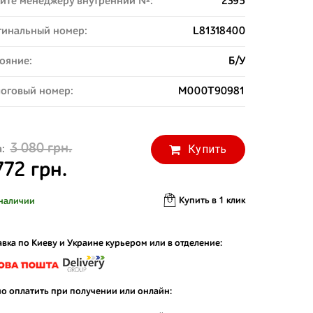
ите менеджеру внутренний №:
2395
инальный номер:
L81318400
ояние:
Б/У
оговый номер:
M000T90981
3 080 грн.
Купить
:
772 грн.
Купить в 1 клик
наличии
вка по Киеву и Украине курьером или в отделение:
о оплатить при получении или онлайн: