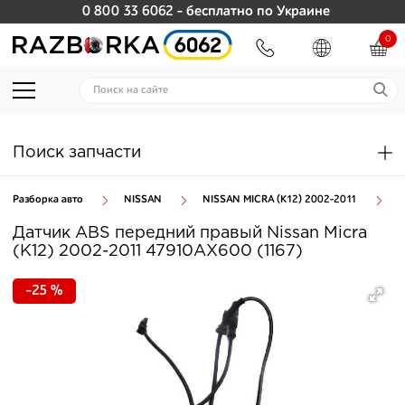
0 800 33 6062
- бесплатно по Украине
0
Поиск запчасти
Разборка авто
NISSAN
NISSAN MICRA (K12) 2002-2011
Т
Датчик ABS передний правый Nissan Micra
(K12) 2002-2011 47910AX600 (1167)
-25 %