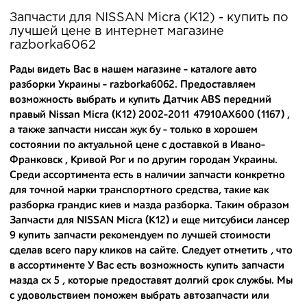
производителя.
Запчасти для NISSAN Micra (K12) - купить по
лучшей цене в интернет магазине
Вашему вниманию предлагаем широкий ассортимент
razborka6062
автозапчастей для
NISSAN Micra (K12) 2002-2011
и других
популярных марок. Мы продаем оригинальные и
Рады видеть Вас в нашем магазине - каталоге авто
высококачественные запчасти, отказываясь от контрафактных
разборки Украины - razborka6062. Предоставляем
аналогов.
возможность выбрать и купить Датчик ABS передний
правый Nissan Micra (K12) 2002-2011 47910AX600 (1167) ,
Многие наши оптовые клиенты рекомендуют именно нашу
разборку как надежного и проверенного продавца. Если вам
а также
запчасти ниссан жук бу
- только в хорошем
требуется приобрести оптовую партию деталей для японских
состоянии по актуальной цене с доставкой в Ивано-
автомобилей, то консультанты нашего интернет-магазина
Франковск , Кривой Рог и по другим городам Украины.
подберут вам товар и укомплектуют партию. Также мы поможем с
Среди ассортимента есть в наличии запчасти конкретно
правильным выбором по каталогу автозапчастей.
для точной марки транспортного средства, такие как
разборка грандис киев
и
мазда разборка
. Таким образом
Купить комплектующие для авто с разборки – хорошее решение.
Запчасти для NISSAN Micra (K12) и еще
митсубиси лансер
Ведь наши запчасти:
9 купить запчасти
рекомендуем по лучшей стоимости
- доступные по цене;
сделав всего пару кликов на сайте. Следует отметить , что
в ассортименте У Вас есть возможность
купить запчасти
- сняты только с автомобилей, которые ездили по превосходным
мазда сх 5
, которые предоставят долгий срок службы. Мы
европейским и японским дорогам;
с удовольствием поможем выбрать автозапчасти или