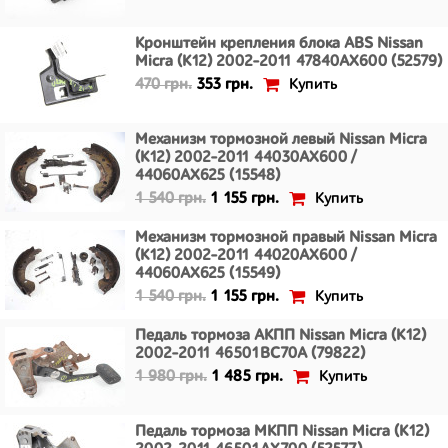
Кронштейн крепления блока ABS Nissan
Micra (K12) 2002-2011 47840AX600 (52579)
Купить
470 грн.
353 грн.
Механизм тормозной левый Nissan Micra
(K12) 2002-2011 44030AX600 /
44060AX625 (15548)
Купить
1 540 грн.
1 155 грн.
Механизм тормозной правый Nissan Micra
(K12) 2002-2011 44020AX600 /
44060AX625 (15549)
Купить
1 540 грн.
1 155 грн.
Педаль тормоза АКПП Nissan Micra (K12)
2002-2011 46501BC70A (79822)
Купить
1 980 грн.
1 485 грн.
Педаль тормоза МКПП Nissan Micra (K12)