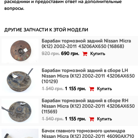
расходники и предоставим ответ на дополнительные
- имеют большой запас прочности и невыробатанный ресурс, и
вопросы.
долго прослужат вам.
ДРУГИЕ ЗАПЧАСТИ К ЭТОЙ МОДЕЛИ
Барабан тормозной задний Nissan Micra
(K12) 2002-2011 43206AX650 (16868)
Купить
920 грн.
690 грн.
Барабан тормозной задний в сборе LH
Nissan Micra (K12) 2002-2011 43206AX650
(10129)
Купить
1 540 грн.
1 155 грн.
Барабан тормозной задний в сборе RH
Nissan Micra (K12) 2002-2011 43206AX650
(11569)
Купить
1 540 грн.
1 155 грн.
Бачок главного тормозного цилиндра
Nissan Micra (K12) 2002-2011 46090AX710