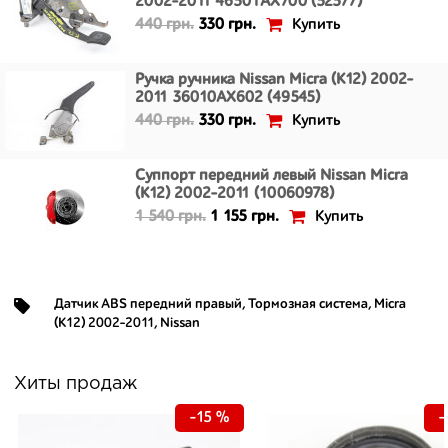
2002-2011 46501AX700 (52577)
Купить
440 грн.
330 грн.
Ручка ручника Nissan Micra (K12) 2002-
2011 36010AX602 (49545)
Купить
440 грн.
330 грн.
Суппорт передний левый Nissan Micra
(K12) 2002-2011 (10060978)
Купить
1 540 грн.
1 155 грн.
Датчик ABS передний правый
,
Тормозная система
,
Micra
(K12) 2002-2011
,
Nissan
Хиты продаж
-15 %
-