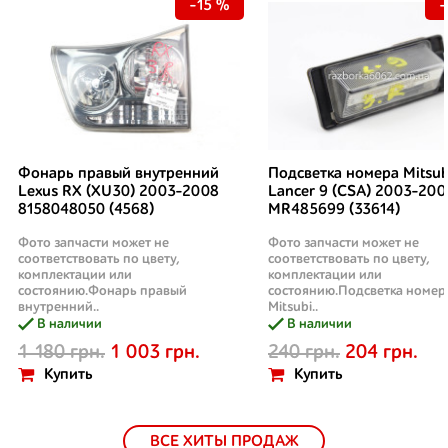
-15 %
-
Фонарь правый внутренний
Подсветка номера Mitsub
Lexus RX (XU30) 2003-2008
Lancer 9 (CSA) 2003-200
8158048050 (4568)
MR485699 (33614)
Фото запчасти может не
Фото запчасти может не
соответствовать по цвету,
соответствовать по цвету,
комплектации или
комплектации или
состоянию.Фонарь правый
состоянию.Подсветка номер
внутренний..
Mitsubi..
В наличии
В наличии
1 180 грн.
1 003 грн.
240 грн.
204 грн.
Купить
Купить
ВСЕ ХИТЫ ПРОДАЖ