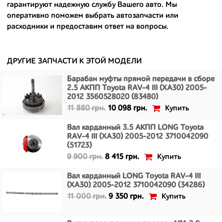
гарантируют надежную службу Вашего авто. Мы
- сняты только с автомобилей, которые ездили по превосходным
оперативно поможем выбрать автозапчасти или
европейским и японским дорогам;
расходники и предоставим ответ на вопросы.
- имеют большой запас прочности и невыробатанный ресурс, и
долго прослужат вам.
ДРУГИЕ ЗАПЧАСТИ К ЭТОЙ МОДЕЛИ
Барабан муфты прямой передачи в сборе
2.5 АКПП Toyota RAV-4 III (XA30) 2005-
2012 3560528020 (83480)
Купить
11 880 грн.
10 098 грн.
Вал карданный 3.5 АКПП LONG Toyota
RAV-4 III (XA30) 2005-2012 3710042090
(51723)
Купить
9 900 грн.
8 415 грн.
Вал карданный LONG Toyota RAV-4 III
(XA30) 2005-2012 3710042090 (34286)
Купить
11 000 грн.
9 350 грн.