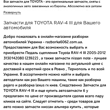
Все запчасти для TOYOTA - это оригинальные запчасти, сняты с
аналогичных авто завезенных из Европы. Абсолютно все детали
исправны и находятся в состоянии близком к новому. Каждая
Развернуть
деталь на нашем складе маркируется и имеет оригинальный номер
производителя.
Запчасти для TOYOTA RAV-4 III для Вашего
автомобиля
Вашему вниманию предлагаем широкий ассортимент
автозапчастей для
TOYOTA RAV-4 III (XA30) 2005-2012
и других
Добро пожаловать в онлайн-магазине разборки
популярных марок. Мы продаем оригинальные и
автомобилей Украина - razborka6062.com.ua.
высококачественные запчасти, отказываясь от контрафактных
Предоставляем для Вас возможность выбрать и
аналогов.
приобрести Педаль сцепления Toyota RAV-4 III 2005-2012
Многие наши оптовые клиенты рекомендуют именно нашу
3130142080 (23922) , а также
запчасти nissan note
- лучшее
разборку как надежного и проверенного продавца. Если вам
качество в нашем онлайн магазине по актуальной цене с
требуется приобрести оптовую партию деталей для японских
доставкой в короткий срок в Ровно , Тернополь и по всей
автомобилей, то консультанты нашего интернет-магазина
Украине. В ассортименте можно найти и выбрать
подберут вам товар и укомплектуют партию. Также мы поможем с
автодетали как раз Вашего машины, такие как
разборка
правильным выбором по каталогу автозапчастей.
pajero
и
разборка lexus rx киев
. Следственно Запчасти для
TOYOTA RAV-4 III и еще
купить автозапчасти б у
Купить комплектующие для авто с разборки – хорошее решение.
Ведь наши запчасти:
предлагаем по цене от производителя сделав всего пару
кликов на сайте. Следует отметить - среди товаров для
- доступные по цене;
авто можно
запчасти ниссан альмера купить
, которые