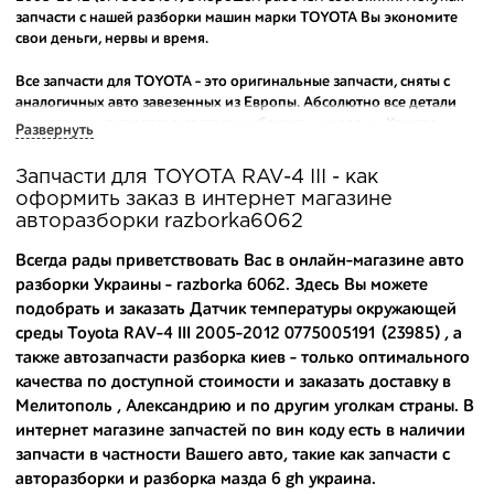
запчасти с нашей разборки машин марки TOYOTA Вы экономите
свои деньги, нервы и время.
Все запчасти для TOYOTA - это оригинальные запчасти, сняты с
аналогичных авто завезенных из Европы. Абсолютно все детали
исправны и находятся в состоянии близком к новому. Каждая
Развернуть
деталь на нашем складе маркируется и имеет оригинальный номер
производителя.
Запчасти для TOYOTA RAV-4 III - как
оформить заказ в интернет магазине
Вашему вниманию предлагаем широкий ассортимент
авторазборки razborka6062
автозапчастей для
TOYOTA RAV-4 III (XA30) 2005-2012
и других
популярных марок. Мы продаем оригинальные и
Всегда рады приветствовать Вас в онлайн-магазине авто
высококачественные запчасти, отказываясь от контрафактных
разборки Украины - razborka 6062. Здесь Вы можете
аналогов.
подобрать и заказать Датчик температуры окружающей
среды Toyota RAV-4 III 2005-2012 0775005191 (23985) , а
Многие наши оптовые клиенты рекомендуют именно нашу
разборку как надежного и проверенного продавца. Если вам
также
автозапчасти разборка киев
- только оптимального
требуется приобрести оптовую партию деталей для японских
качества по доступной стоимости и заказать доставку в
автомобилей, то консультанты нашего интернет-магазина
Мелитополь , Александрию и по другим уголкам страны. В
подберут вам товар и укомплектуют партию. Также мы поможем с
интернет магазине запчастей по вин коду есть в наличии
правильным выбором по каталогу автозапчастей.
запчасти в частности Вашего авто, такие как
запчасти с
авторазборки
и
разборка мазда 6 gh украина
.
Купить комплектующие для авто с разборки – хорошее решение.