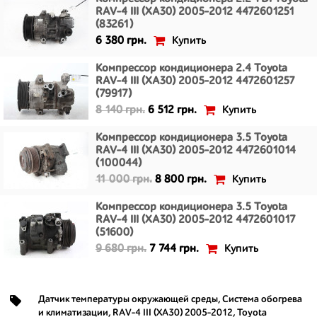
RAV-4 III (XA30) 2005-2012 4472601251
(83261)
Купить
6 380 грн.
Компрессор кондиционера 2.4 Toyota
RAV-4 III (XA30) 2005-2012 4472601257
(79917)
Купить
8 140 грн.
6 512 грн.
Компрессор кондиционера 3.5 Toyota
RAV-4 III (XA30) 2005-2012 4472601014
(100044)
Купить
11 000 грн.
8 800 грн.
Компрессор кондиционера 3.5 Toyota
RAV-4 III (XA30) 2005-2012 4472601017
(51600)
Купить
9 680 грн.
7 744 грн.
Датчик температуры окружающей среды
,
Система обогрева
и климатизации
,
RAV-4 III (XA30) 2005-2012
,
Toyota