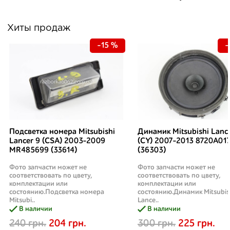
Хиты продаж
-15 %
-
Подсветка номера Mitsubishi
Динамик Mitsubishi Lanc
Lancer 9 (CSA) 2003-2009
(CY) 2007-2013 8720A01
MR485699 (33614)
(36303)
Фото запчасти может не
Фото запчасти может не
соответствовать по цвету,
соответствовать по цвету,
комплектации или
комплектации или
состоянию.Подсветка номера
состоянию.Динамик Mitsubis
Mitsubi..
Lance..
В наличии
В наличии
240 грн.
204 грн.
300 грн.
225 грн.