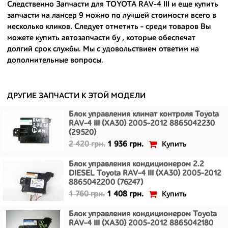
Следственно Запчасти для TOYOTA RAV-4 III и еще
купить
Ведь наши запчасти:
запчасти на лансер 9
можно по лучшей стоимости всего в
- доступные по цене;
несколько кликов. Следует отметить - среди товаров Вы
можете
купить автозапчасти бу
, которые обеспечат
- сняты только с автомобилей, которые ездили по превосходным
долгий срок службы. Мы с удовольствием ответим на
европейским и японским дорогам;
дополнительные вопросы.
- имеют большой запас прочности и невыробатанный ресурс, и
долго прослужат вам.
ДРУГИЕ ЗАПЧАСТИ К ЭТОЙ МОДЕЛИ
Блок управления климат контроля Toyota
RAV-4 III (XA30) 2005-2012 8865042230
(29520)
Купить
2 420 грн.
1 936 грн.
Блок управления кондиционером 2.2
DIESEL Toyota RAV-4 III (XA30) 2005-2012
8865042200 (76247)
Купить
1 760 грн.
1 408 грн.
Блок управления кондиционером Toyota
RAV-4 III (XA30) 2005-2012 8865042180