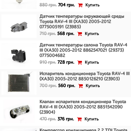
Купить
880 грн.
704 грн.
Датчик температуры окружающей среды
Toyota RAV-4 III (XA30) 2005-2012
0775005191 (23985)
Купить
710 грн.
568 грн.
Датчик температуры салона Toyota RAV-4
III (XA30) 2005-2012 8862547021 (29373)
0775004682
Купить
910 грн.
728 грн.
Испаритель кондиционера Toyota RAV-4 III
(XA30) 2005-2012 8850126210 (23903)
Купить
700 грн.
560 грн.
Клапан испарителя кондиционера Toyota
RAV-4 III (XA30) 2005-2012 8851542090
(23904)
Купить
470 грн.
376 грн.
Компрессор кондиционера 2.2 TDI Toyota