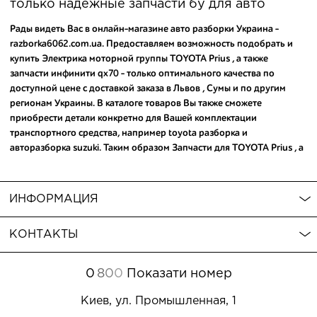
только надежные запчасти бу для авто
Рады видеть Вас в онлайн-магазине авто разборки Украина -
razborka6062.com.ua. Предоставляем возможность подобрать и
купить Электрика моторной группы TOYOTA Prius , а также
запчасти инфинити qx70
- только оптимального качества по
доступной цене с доставкой заказа в Львов , Сумы и по другим
регионам Украины. В каталоге товаров Вы также сможете
приобрести детали конкретно для Вашей комплектации
транспортного средства, например
toyota разборка
и
авторазборка suzuki
. Таким образом Запчасти для TOYOTA Prius , а
также
запчасти для ниссан тиида купить
можно по хорошей цене
всего в несколько кликов. Обратите внимание , что в каталоге
нашего магазина можно
климат контроль на тойота королла 150
ИНФОРМАЦИЯ
купить
, которые обеспечат долгий срок службы. Мы с
удовольствием ответим на вопросы.
КОНТАКТЫ
0
8
0
0
Показати номер
Киев, ул. Промышленная, 1