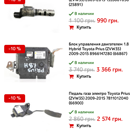
-10 %
(ZVW35) 2009-2015 153300T050
(25891)
В наличии
1 100 грн.
990 грн.
Купить
Блок управления двигателем 1.8
-10 %
Hybrid Toyota Prius (ZVW35)
2009-2015 8966147280 (66867)
В наличии
3 740 грн.
3 366 грн.
Купить
Педаль газа электро Toyota Prius
-10 %
(ZVW35) 2009-2015 7811012040
(66900)
В наличии
2 860 грн.
2 574 грн.
Купить