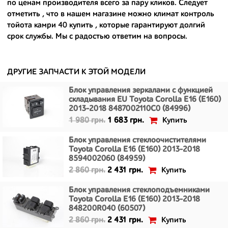
- доступные по цене;
по ценам производителя всего за пару кликов. Следует
отметить , что в нашем магазине можно
климат контроль
- сняты только с автомобилей, которые ездили по превосходным
тойота камри 40 купить
, которые гарантируют долгий
европейским и японским дорогам;
срок службы. Мы с радостью ответим на вопросы.
- имеют большой запас прочности и невыробатанный ресурс, и
долго прослужат вам.
ДРУГИЕ ЗАПЧАСТИ К ЭТОЙ МОДЕЛИ
Блок управления зеркалами с функцией
складывания EU Toyota Corolla E16 (E160)
2013-2018 8487002110C0 (84996)
Купить
1 980 грн.
1 683 грн.
Блок управления стеклоочистителями
Toyota Corolla E16 (E160) 2013-2018
8594002060 (84959)
Купить
2 860 грн.
2 431 грн.
Блок управления стеклоподъемниками
Toyota Corolla E16 (E160) 2013-2018
848200R040 (60507)
Купить
2 860 грн.
2 431 грн.