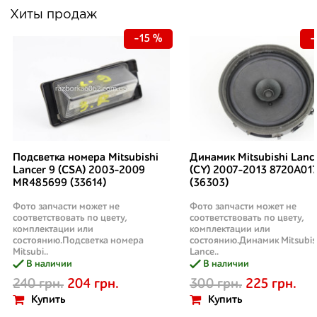
Хиты продаж
-15 %
-
Подсветка номера Mitsubishi
Динамик Mitsubishi Lanc
Lancer 9 (CSA) 2003-2009
(CY) 2007-2013 8720A01
MR485699 (33614)
(36303)
Фото запчасти может не
Фото запчасти может не
соответствовать по цвету,
соответствовать по цвету,
комплектации или
комплектации или
состоянию.Подсветка номера
состоянию.Динамик Mitsubis
Mitsubi..
Lance..
В наличии
В наличии
240 грн.
204 грн.
300 грн.
225 грн.
Купить
Купить