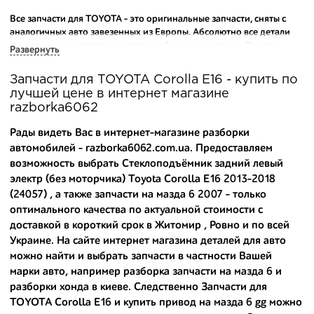
Все запчасти для TOYOTA - это оригинальные запчасти, сняты с
аналогичных авто завезенных из Европы. Абсолютно все детали
исправны и находятся в состоянии близком к новому. Каждая
Развернуть
деталь на нашем складе маркируется и имеет оригинальный номер
производителя.
Запчасти для TOYOTA Corolla E16 - купить по
лучшей цене в интернет магазине
Вашему вниманию предлагаем широкий ассортимент
razborka6062
автозапчастей для
TOYOTA Corolla E16 (E160) 2013-2018
и других
популярных марок. Мы продаем оригинальные и
Рады видеть Вас в интернет-магазине разборки
высококачественные запчасти, отказываясь от контрафактных
автомобилей - razborka6062.com.ua. Предоставляем
аналогов.
возможность выбрать Стеклоподъёмник задний левый
электр (без моторчика) Toyota Corolla E16 2013-2018
Многие наши оптовые клиенты рекомендуют именно нашу
разборку как надежного и проверенного продавца. Если вам
(24057) , а также
запчасти на мазда 6 2007
- только
требуется приобрести оптовую партию деталей для японских
оптимального качества по актуальной стоимости с
автомобилей, то консультанты нашего интернет-магазина
доставкой в короткий срок в Житомир , Ровно и по всей
подберут вам товар и укомплектуют партию. Также мы поможем с
Украине. На сайте интернет магазина деталей для авто
правильным выбором по каталогу автозапчастей.
можно найти и выбрать запчасти в частности Вашей
марки авто, например
разборка запчасти на мазда 6
и
Купить комплектующие для авто с разборки – хорошее решение.
разборки хонда в киеве
. Следственно Запчасти для
Ведь наши запчасти:
TOYOTA Corolla E16 и
купить привод на мазда 6 gg
можно