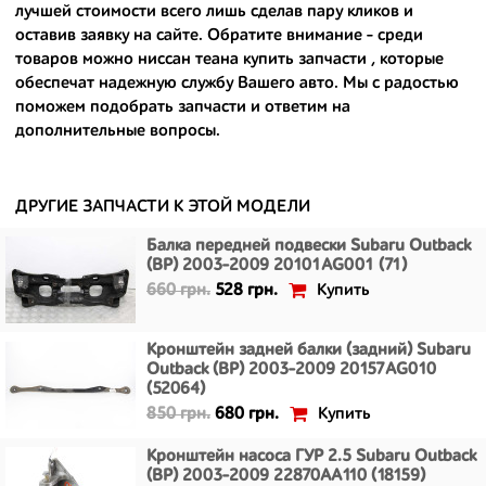
лучшей стоимости всего лишь сделав пару кликов и
- доступные по цене;
оставив заявку на сайте. Обратите внимание - среди
товаров можно
ниссан теана купить запчасти
, которые
- сняты только с автомобилей, которые ездили по превосходным
обеспечат надежную службу Вашего авто. Мы с радостью
европейским и японским дорогам;
поможем подобрать запчасти и ответим на
дополнительные вопросы.
- имеют большой запас прочности и невыробатанный ресурс, и
долго прослужат вам.
ДРУГИЕ ЗАПЧАСТИ К ЭТОЙ МОДЕЛИ
Балка передней подвески Subaru Outback
(BP) 2003-2009 20101AG001 (71)
Купить
660 грн.
528 грн.
Кронштейн задней балки (задний) Subaru
Outback (BP) 2003-2009 20157AG010
(52064)
Купить
850 грн.
680 грн.
Кронштейн насоса ГУР 2.5 Subaru Outback
(BP) 2003-2009 22870AA110 (18159)