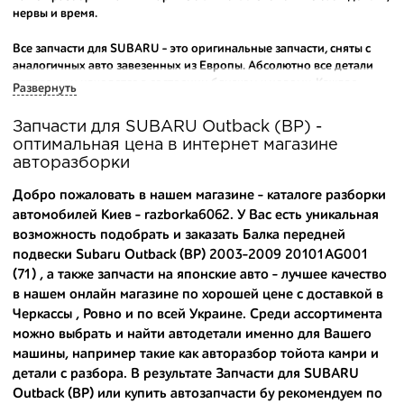
нервы и время.
Все запчасти для SUBARU - это оригинальные запчасти, сняты с
аналогичных авто завезенных из Европы. Абсолютно все детали
исправны и находятся в состоянии близком к новому. Каждая
Развернуть
деталь на нашем складе маркируется и имеет оригинальный номер
производителя.
Запчасти для SUBARU Outback (BP) -
оптимальная цена в интернет магазине
Вашему вниманию предлагаем широкий ассортимент
авторазборки
автозапчастей для
SUBARU Outback (BP) 2003-2009
и других
популярных марок. Мы продаем оригинальные и
Добро пожаловать в нашем магазине - каталоге разборки
высококачественные запчасти, отказываясь от контрафактных
автомобилей Киев - razborka6062. У Вас есть уникальная
аналогов.
возможность подобрать и заказать Балка передней
подвески Subaru Outback (BP) 2003-2009 20101AG001
Многие наши оптовые клиенты рекомендуют именно нашу
разборку как надежного и проверенного продавца. Если вам
(71) , а также
запчасти на японские авто
- лучшее качество
требуется приобрести оптовую партию деталей для японских
в нашем онлайн магазине по хорошей цене с доставкой в
автомобилей, то консультанты нашего интернет-магазина
Черкассы , Ровно и по всей Украине. Среди ассортимента
подберут вам товар и укомплектуют партию. Также мы поможем с
можно выбрать и найти автодетали именно для Вашего
правильным выбором по каталогу автозапчастей.
машины, например такие как
авторазбор тойота камри
и
детали с разбора
. В результате Запчасти для SUBARU
Купить комплектующие для авто с разборки – хорошее решение.
Outback (BP) или
купить автозапчасти бу
рекомендуем по
Ведь наши запчасти: