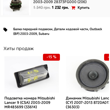
2003-2009 28373FG000 (206)
Купить
1 540 грн.
1 232 грн.
Балка передней подвески
,
Детали ходовой части
,
Outback
(BP) 2003-2009
,
Subaru
Хиты продаж
-15 %
-
Подсветка номера Mitsubishi
Динамик Mitsubishi Lanc
Lancer 9 (CSA) 2003-2009
(CY) 2007-2013 8720A01
MR485699 (33614)
(36303)