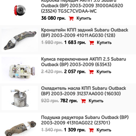
Коробка передач АКПП 3.0 Subaru
Outback (BP) 2003-2009 31000AG920
(23524) TG5C7CVDAA-WC
Купить
36 080 грн.
Кронштейн КПП задний Subaru Outback
(BP) 2003-2009 41011AG030 (128)
Купить
1 980 грн.
1 683 грн.
Кулиса переключения АКПП 2.5 Subaru
Outback (BP) 2003-2009 (63543)
Купить
2 420 грн.
2 057 грн.
Охладитель масла КПП Subaru Outback
(BP) 2003-2009 31237AA000 (16030)
Купить
920 грн.
782 грн.
Подушка редуктора Subaru Outback (BP)
2003-2009 41310AG022 (23701)
Купить
1 540 грн.
1 309 грн.