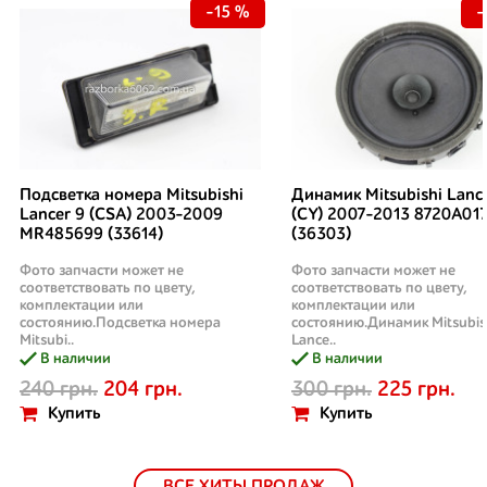
-15 %
-
Подсветка номера Mitsubishi
Динамик Mitsubishi Lanc
Lancer 9 (CSA) 2003-2009
(CY) 2007-2013 8720A01
MR485699 (33614)
(36303)
Фото запчасти может не
Фото запчасти может не
соответствовать по цвету,
соответствовать по цвету,
комплектации или
комплектации или
состоянию.Подсветка номера
состоянию.Динамик Mitsubis
Mitsubi..
Lance..
В наличии
В наличии
240 грн.
204 грн.
300 грн.
225 грн.
Купить
Купить