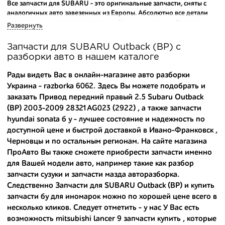
Все запчасти для SUBARU - это оригинальные запчасти, сняты с
аналогичных авто завезенных из Европы. Абсолютно все детали
исправны и находятся в состоянии близком к новому. Каждая
Развернуть
деталь на нашем складе маркируется и имеет оригинальный номер
производителя.
Запчасти для SUBARU Outback (BP) с
разборки авто в нашем каталоге
Вашему вниманию предлагаем широкий ассортимент
автозапчастей для
SUBARU Outback (BP) 2003-2009
и других
Рады видеть Вас в онлайн-магазине авто разборки
популярных марок. Мы продаем оригинальные и
Украина - razborka 6062. Здесь Вы можете подобрать и
высококачественные запчасти, отказываясь от контрафактных
заказать Привод передний правый 2.5 Subaru Outback
аналогов.
(BP) 2003-2009 28321AG023 (2922) , а также
запчасти
Многие наши оптовые клиенты рекомендуют именно нашу
hyundai sonata б у
- лучшее состояние и надежность по
разборку как надежного и проверенного продавца. Если вам
доступной цене и быстрой доставкой в Ивано-Франковск ,
требуется приобрести оптовую партию деталей для японских
Черновцы и по остальным регионам. На сайте магазина
автомобилей, то консультанты нашего интернет-магазина
ПроАвто Вы также сможете приобрести запчасти именно
подберут вам товар и укомплектуют партию. Также мы поможем с
для Вашей модели авто, например такие как
разбор
правильным выбором по каталогу автозапчастей.
запчасти сузуки
и
запчасти мазда авторазборка
.
Следственно Запчасти для SUBARU Outback (BP) и
купить
Купить комплектующие для авто с разборки – хорошее решение.
Ведь наши запчасти:
запчасти бу для иномарок
можно по хорошей цене всего в
несколько кликов. Следует отметить - у нас У Вас есть
- доступные по цене;
возможность
mitsubishi lancer 9 запчасти купить
, которые