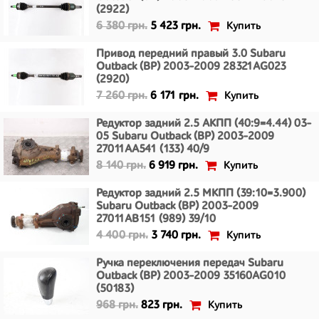
(2922)
Купить
6 380 грн.
5 423 грн.
Привод передний правый 3.0 Subaru
Outback (BP) 2003-2009 28321AG023
(2920)
Купить
7 260 грн.
6 171 грн.
Редуктор задний 2.5 АКПП (40:9=4.44) 03-
05 Subaru Outback (BP) 2003-2009
27011AA541 (133) 40/9
Купить
8 140 грн.
6 919 грн.
Редуктор задний 2.5 МКПП (39:10=3.900)
Subaru Outback (BP) 2003-2009
27011AB151 (989) 39/10
Купить
4 400 грн.
3 740 грн.
Ручка переключения передач Subaru
Outback (BP) 2003-2009 35160AG010
(50183)
Купить
968 грн.
823 грн.