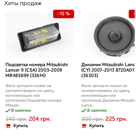
Хиты продаж
-15 %
-
Подсветка номера Mitsubishi
Динамик Mitsubishi Lanc
Lancer 9 (CSA) 2003-2009
(CY) 2007-2013 8720A01
MR485699 (33614)
(36303)
Фото запчасти может не
Фото запчасти может не
соответствовать по цвету,
соответствовать по цвету,
комплектации или
комплектации или
состоянию.Подсветка номера
состоянию.Динамик Mitsubis
Mitsubi..
Lance..
В наличии
В наличии
240 грн.
204 грн.
300 грн.
225 грн.
Купить
Купить