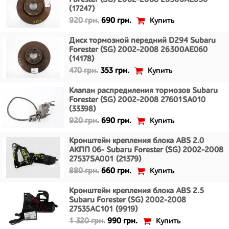
Forester (SG) 2002-2008 26300AE050
(17247)
Купить
920 грн.
690 грн.
Диск тормозной передний D294 Subaru
Forester (SG) 2002-2008 26300AE060
(14178)
Купить
470 грн.
353 грн.
Клапан распредиления тормозов Subaru
Forester (SG) 2002-2008 27601SA010
(33398)
Купить
920 грн.
690 грн.
Кронштейн крепления блока ABS 2.0
АКПП 06- Subaru Forester (SG) 2002-2008
27537SA001 (21379)
Купить
880 грн.
660 грн.
Кронштейн крепления блока ABS 2.5
Subaru Forester (SG) 2002-2008
27535AC101 (9919)
Купить
1 320 грн.
990 грн.