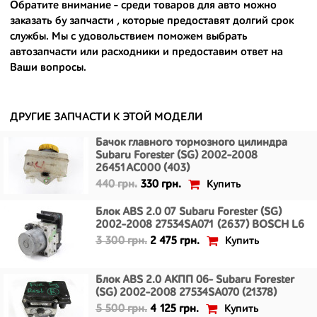
- сняты только с автомобилей, которые ездили по превосходным
Обратите внимание - среди товаров для авто можно
европейским и японским дорогам;
заказать бу запчасти
, которые предоставят долгий срок
службы. Мы с удовольствием поможем выбрать
- имеют большой запас прочности и невыробатанный ресурс, и
автозапчасти или расходники и предоставим ответ на
долго прослужат вам.
Ваши вопросы.
ДРУГИЕ ЗАПЧАСТИ К ЭТОЙ МОДЕЛИ
Бачок главного тормозного цилиндра
Subaru Forester (SG) 2002-2008
26451AC000 (403)
Купить
440 грн.
330 грн.
Блок ABS 2.0 07 Subaru Forester (SG)
2002-2008 27534SA071 (2637) BOSCH L6
Купить
3 300 грн.
2 475 грн.
Блок ABS 2.0 АКПП 06- Subaru Forester
(SG) 2002-2008 27534SA070 (21378)
Купить
5 500 грн.
4 125 грн.