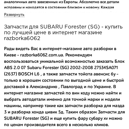
аналогичных авто завезенных из Европы. Абсолютно все детали
исправны и находятся в состоянии близком к новому. Каждая
деталь на нашем складе маркируется и имеет оригинальный номер
Развернуть
производителя.
Запчасти для SUBARU Forester (SG) - купить
Вашему вниманию предлагаем широкий ассортимент
по лучшей цене в интернет магазине
автозапчастей для
SUBARU Forester (SG) 2002-2008
и других
razborka6062
популярных марок. Мы продаем оригинальные и
высококачественные запчасти, отказываясь от контрафактных
Рады видеть Вас в интернет-магазине авто разборки в
аналогов.
Киеве - razborka6062.com.ua. Рекомендуем
воспользоваться уникальной возможностью заказать Блок
Многие наши оптовые клиенты рекомендуют именно нашу
ABS 2.0 07 Subaru Forester (SG) 2002-2008 27534SA071
разборку как надежного и проверенного продавца. Если вам
требуется приобрести оптовую партию деталей для японских
(2637) BOSCH L6 , а также
запчасти тойота авенсис бу
-
автомобилей, то консультанты нашего интернет-магазина
только в хорошем состоянии по выгодной цене и быстрой
подберут вам товар и укомплектуют партию. Также мы поможем с
доставкой в Александрию , Павлоград и по Украине. В
правильным выбором по каталогу автозапчастей.
интернет магазине запчастей по вин коду можно найти и
выбрать автодетали именно для точной марки и модели
Купить комплектующие для авто с разборки – хорошее решение.
машины, например такие как
запчасти разборка для мазда
Ведь наши запчасти:
3
и
разборка хонда цивик 5д
. Таким образом Запчасти для
- доступные по цене;
SUBARU Forester (SG) и еще
купить фару субару xv
можно
по ценам производителя всего в несколько кликов.